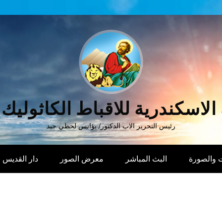
الاسكندرية للاقباط الكاثوليك
رئيس التحرير الاب الدكتور/ يؤانس لحظي جيد
 والصورة
البث المباشر
معرض الصور
دار القديس