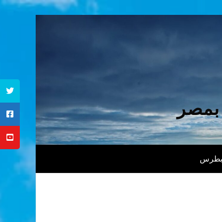
 بمصر
 بطرس