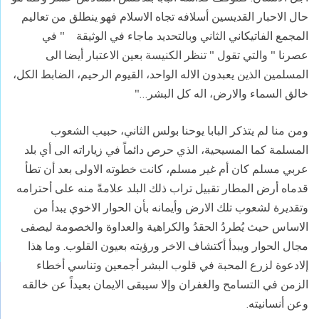
حال الاحبار القديسين أسلافه تجاه الاسلام فهو ينطلق من تعاليم
المجمع الفاتيكاني الثاني وبالتحديد ماجاء في الوثيقة " في
عصرنا " والتي تقول " تنظر الكنيسة بعين الاعتبار أيضا الى
المسلمين الذين يعبدون الاله الواحد، القيوم الرحيم، الضابط الكل،
خالق السماء والارض، اله كل البشر…"
ومن منا لم يتذكر البابا يوحنا بولس الثاني، حبيب الشعوب
المسلمة كما المسيحية، الذي حرص دائماً في زياراته الى أي بلد
عربي مسلم كان أم غير مسلم، كانت خطوته الاولى بعد أن تطأ
قدماه أرض المطار تقبيل تراب ذلك البلد علامةً منه على أحترامه
وتقديرة لشعوب تلك الارض وأيمانه بأن الحوار الاخوي يبدأ من
الاساس حيث يُطردُ الحقدُ والكراهية والعداوة والخصومة ليصفى
مجال الحوار ويبدأ أكتشاف الاخر ورؤيته بعيون القلوب. وما هذا
إلادعوة لزرع المحبة في قلوب البشر أجمعين وتناسي أخطاء
الزمن في التسامح والغفران وإلا سيبقى الايمان بعيداً عن خالقه
وعن أنسانيته.