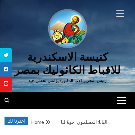
Ski
t
conten
كنيسة الاسكندرية
للاقباط الكاثوليك بمصر
رئيس التحرير الاب الدكتور/ يؤانس لحظي جيد
اخترنا لك
البابا: المسلمون اخوةٌ لنا
Home