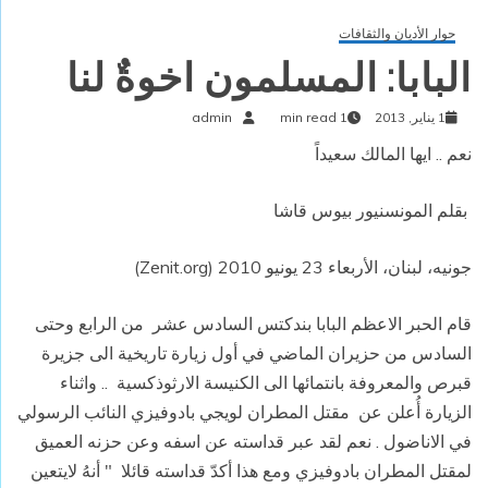
حوار الأديان والثقافات
البابا: المسلمون اخوةٌ لنا
1 يناير, 2013
1 min read
admin
نعم .. ايها المالك سعيداً
بقلم المونسنيور بيوس قاشا
جونيه، لبنان، الأربعاء 23 يونيو 2010 (Zenit.org)
قام الحبر الاعظم البابا بندكتس السادس عشر من الرابع وحتى
السادس من حزيران الماضي في أول زيارة تاريخية الى جزيرة
قبرص والمعروفة بانتمائها الى الكنيسة الارثوذكسية .. واثناء
الزيارة أُعلن عن مقتل المطران لويجي بادوفيزي النائب الرسولي
في الاناضول . نعم لقد عبر قداسته عن اسفه وعن حزنه العميق
لمقتل المطران بادوفيزي ومع هذا أكدّ قداسته قائلا " أنهُ لايتعين