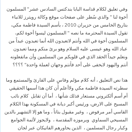
وفي تعليق لكلام قداسة البابا بندكتس السادس عشر" المسلمون
أخوة لنا " والذي سُطر على صفحات موقع وكالة رويترز للانباء
بتاريخ الخامس من حزيران 2010 ، بأسم السيدة فاطمة مكي،
تقول السيدة المحترمة ما نصه " المسلمون ليسوا أخوة لكم،
المسلمون أخوة في الله وأنتم لاتعبدون الله أنما تعبدون عبداً من
عباد الله وهو عيسى عليه السلام وهو برئ منكم ومما تعبدون
ونعلم جيداً الحقد الذي في قلوبكم من المسلمين وأن ماتفعلونه
أنتم واليهود لايخفى على أحد فأنتم وجهان لعملة واحدة" ؟؟؟؟
هذا نص التعليق ، أنه كلام مؤلم وقاسٍ على القارئ والمستمع وما
سطرته السيدة فاطمة مكي ولاأعلم أن كان هذا أسمها الحقيقي
أم أسم ألكتروني مستعار فذلك شأنها ، أما أن تقابل كلام نائب
المسيح على الارض، ورئيس أكبر ديانة في المسكونة بهذا الكلام
القاسي أمر مرفوض ، وغير مقبول بتاتاً ، وما هو إلا التشهير بالدين
المسيحي السماوي وبرموزه المقدسة ، ولايجوز لأئمة الجوامع
وكبار رجال المسلمين ، الذين يحاورهم الفاتيكان عبر لجان