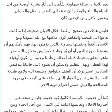
نعم للاديان رسالة سماوية، سُلِّمت الى أيادٍ بشرية أرضية من اجل
الحياة والبقاء ولايمكنها ان تدعو الى العنف والقتل والعدوان
وتدمير الاخر ومن اي دين كان.
فليس هناك دين صحيح أو غلط، فكل الاديان صحيحة إذا ماكانت
تدعوا الى المحبة والتفاهم كون علاقتها مع الله عمودياً ومع
الانسان أفقياً وحتميتها سماوية بالذين يؤمنون بها، فهم بأمكانهم أن
يشوهوا صورة الدين أو أن يُجلوها، فالامرليس متعلق بالله بقدر
ماهو متعلق بمحبتنا، فالله أعطانا وعلّمنا وعلينا أن نكون أوفياء
لهذا العطاء ولهذا التعليم ولايمكن أن نشوه ذلك، فالبابا بندكتس
السادس عشر يؤكد أن العنف لايتوافق وطبيعة الله ولامع طبيعة
النفس البشرية .. بل الحوار الذي يساعد على البحث في دروب
المصالحة والعيش ضمن أحترام هوية الاخر ..
كما أن حقيقية الكنيسة الكاثوليكية حقيقة جلية واضحة عبر
أحبارها الاجلاء وتعاليمها الثابتة في الايمان من أجل الحياة ومن
أجل الانسان. فموقف قداسة البابا بندكتس السادس عشر وكما هو