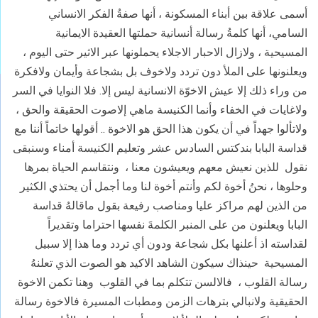
أسمى علاقة بين أبناء المسكونة ، أنها صفةُ الفكر الانساني
السامي، أنها كلمةُ رسالة أنسانية حملتها العقيدة الايمانية
المسيحية ، ولازال الاحبار الاجلاء يحملونها عبر الاثير حتى اليوم ،
ويعلنونها على الملأ دون تردد ولاخوف بل بشجاعة وأيمان ولافكرة
من وراء ذلك إلا عيش الاخوّة الانسانية ليس إلا. فلا النوايا في السر
ولاغايات في الخفاء وأنما الكنيسة ماهي إلاصوت الحقيقة والحق ،
ولاتألوا جهداً في أن يكون هذا الحق هو الاخوة .. أقولها خاتماً أننا مع
قداسة البابا بندكتس السادس عشر وتعليم الكنيسة أمناء وسنبقى
نقول للذين نعيش معهم ويعيشون معنا ، ونتقاسم الحياة بمرها
وحلوها ، نحنُ أخوة لكم وأنتم أخوة لنا وما أجمل أن يحتذي الكثير
من الذين لهم مراكز عليا ومناصب رفيعة بقول ماقالهُ قداسة
البابا ويعلنون من على المنبر الكلمةَ نفسها احتراما وتقديراً
لقداسته اذ أعلنها بكل شجاعة ودون أي تردد وما هذا إلا سبيل
المسيحية حينذاك سيكون الشاهد الاكيد هو الصوت الذي تعلنهُ
رسالة القلوب ، فالالسن تتكلم بما في القلوب وهنا تكمن الاخوة
الحقيقية ولانبالي بترهات الزمن ومطبات المسيرة فالاخوة رسالة