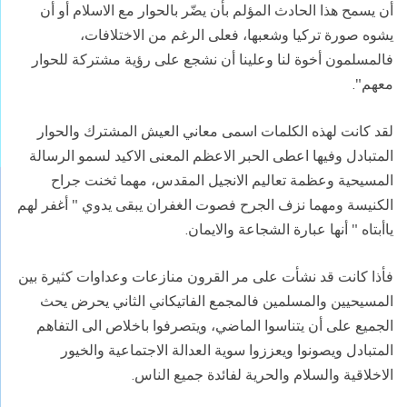
أن يسمح هذا الحادث المؤلم بأن يضّر بالحوار مع الاسلام أو أن
يشوه صورة تركيا وشعبها، فعلى الرغم من الاختلافات،
فالمسلمون أخوة لنا وعلينا أن نشجع على رؤية مشتركة للحوار
معهم".
لقد كانت لهذه الكلمات اسمى معاني العيش المشترك والحوار
المتبادل وفيها اعطى الحبر الاعظم المعنى الاكيد لسمو الرسالة
المسيحية وعظمة تعاليم الانجيل المقدس، مهما ثخنت جراح
الكنيسة ومهما نزف الجرح فصوت الغفران يبقى يدوي " أغفر لهم
ياأبتاه " أنها عبارة الشجاعة والايمان.
فأذا كانت قد نشأت على مر القرون منازعات وعداوات كثيرة بين
المسيحيين والمسلمين فالمجمع الفاتيكاني الثاني يحرض يحث
الجميع على أن يتناسوا الماضي، ويتصرفوا باخلاص الى التفاهم
المتبادل ويصونوا ويعززوا سوية العدالة الاجتماعية والخيور
الاخلاقية والسلام والحرية لفائدة جميع الناس.