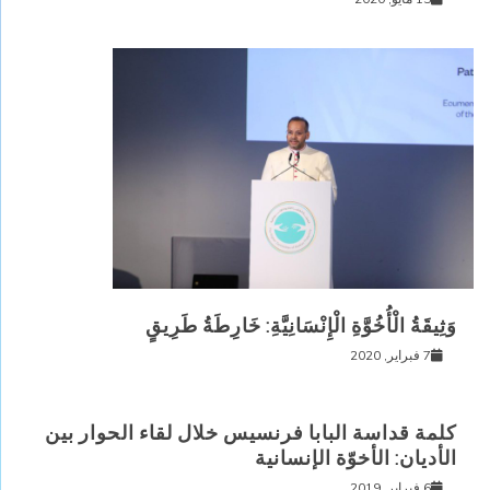
وَثِيقَةُ الْأُخُوَّةِ الْإِنْسَانِيَّةِ: خَارِطَةُ طَرِيقٍ
7 فبراير, 2020
كلمة قداسة البابا فرنسيس خلال لقاء الحوار بين
الأديان: الأخوّة الإنسانية
6 فبراير, 2019