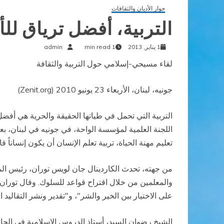
حوار الأديان والثقافات
التربية، أفضل ترياق لل
1 يناير, 2013
1 min read
admin
لقاء مسيحي-إسلامي حول التربية والثقافة
جونيه، لبنان، الأربعاء 23 يونيو 2010 (Zenit.org)
التربية التي تحمل في طياتها الحقيقة والحرية هي أفضل 
اللجنة العلمية لمؤسسة الواحة، في جونيه في لبنان، بع
تعليم مهنة الحياة، تربية تعلم الإنسان أن يكون إنساناً 
من جهته، تحدث الكاردينال جان لويس توران، رئيس ال
والمعلمين من خلال اقتراح قواعد للسلوك. وقال توران
على الاختيار بين الخير والشر"، و"تقدير ونشر التقاليد ال
الشيخ رضوان السيد، أستاذ الدروس الإسلامية في الجامعة