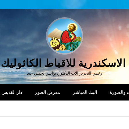
الاسكندرية للاقباط الكاثوليك
رئيس التحرير الاب الدكتور/ يؤانس لحظي جيد
 والصورة
البث المباشر
معرض الصور
دار القديس