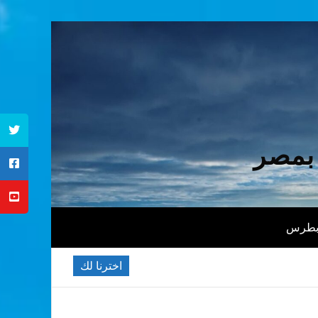
 بمصر
 بطرس
اخترنا لك