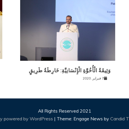
وَثِيقَةُ الْأُخُوَّةِ الْإِنْسَانِيَّةِ: خَارِطَةُ طَرِيقٍ
7 فبراير, 2020
All Rights Reserved 2021
ly powered by WordPress
|
Theme: Engage News by
Candid 