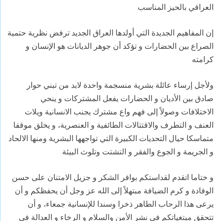
العراقي بالحيز المناسب
إن المفاهيم الجديدة التي أولدها العراق الجديد ترفض نظرية حتمية
الصراع بين الحضارات و تؤكد أن جوهر الديانات هو الإنسان و
كرامته
ولأجل إرساء عائلة بشرية منسجمة واحدة لابد من تبني حوار
صادق بين الأديان و الحضارات يفعل المشتركات و ينحي
الاختلافات وصولاً إلى فهم واع مشترك يجنب الانسانية ويلات
العنف و التطرف والاقتتالات الطائفية و العنصرية، و يخلق موقفا
متماسكا حيال التحديات الكبيرة التي تواجهها البشرية ومنها الالحاد
و الجريمة و الجوع والفقر و التشتت وتلوث البيئة
و ختاما اتقدم لقداستكم بوافر الشكر و جزيل الامتنان على حسن
الوفادة و كرم الضيافة مبتهلاً إلى الله عز وجل أن يحفظكم و أن
يرعى هذا الرحاب الطاهر ذخرا وسندا للإنسانية جمعاء، و أن
تتحقق مبتغياتكم في نشر الأمن والسلام و الرخاء و العدالة في