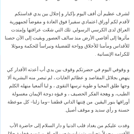
لشرف عظيم أن أقف اليوم بإكبار و إجلال بين يدي قداستكم
لأقدم لكم أوراق اعتمادي سفيرا فوق العادة و مفوضاً لجمهورية
العراق لدى الكرسي الرسولي. تلك التي شعّت عراقتها وإمتدت
مآثرها إلى أقاصي الأرض منذ سالف العصور وبقيت إلى الآن حصنا
للأقداس ومأمنا للأخلاق وواحة للفضيلة ونبراساً للحكمة وموئلا
للكرامة الإنسانية .
و وقوفي اليوم في حضرتكم وقوف بين يدي أب أعدته الأقدار كي
ينهض بجلائل المقاصد و عظائم الغايات.، لم تبصر منه البشرية ألا
وجها طلق المحيا و طوية ترسها التقوى ، و لبا ألمعيا منهله الكلم
الطيب، و وهجة الفكر الحصيف ، و فيؤه دوجة الإيمان مغسولة
أوراقها بنور اليقين. من فِتنها الداني قطفنا –وما زلنا- كل موعظة
حسنة و رأي سديد و موقف أصيل.
وفدت عليكم من بغداد قلب الدنيا و دار السلام إلى حاضرة الأب
الأقدس محملاً بتحيات وتمنيات شعب العراق ورئيسه فخامة جلال