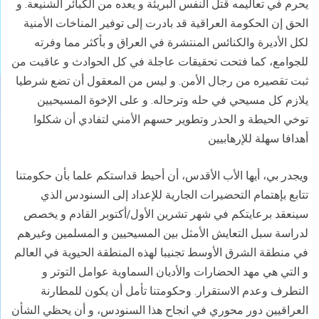
يحرم في تعاليمه قتل النفس البريئة و يعده من الكبائر الشنيعة. و
الحق إن الحكومة العراقية قد بادرت إلى توفير المناخات الأمنية
لكل الأديرة والكنائس المنتشرة في العراق و بأكثر مما وفرته
للجوامع، كما فتحت تحقيقات عاجلة في كل الحوادث و عاقبت من
ثبت تقصيره من رجال الأمن. و ليس من المعقول أن تضع شرطيا
يلازم كل مسيحي في حله وترحاله. و على الإخوة المسيحيين
توخي الحيطة و الحذر وتطوير حسهم الأمني لتفادي أن شكلوا
أهدافا سهلة للإرهابيين
ويجدر بي، أيها الأب الأقدس، أن أحيط قداستكم علما بأن حكومتنا
تتابع بإهتمام التحضيرات الجارية للإعداد إلى السنودس الذي
سينعقد برعايتكم في شهر تشرين الأول/أكتوبر القادم و يخصص
لدراسة سبل التعايش الأمثل بين المسيحيين و المسلمين وغيرهم
في منطقة الشرق الأوسط تجنيبا لهذه المنطقة الحيوية في العالم
و التي هي مهد الحضارات والأديان السماوية عوامل التوتر و
التطرف وعدم الاستقرار. وحكومتنا تأمل أن يكون للمطارنة
العراقيين دور محوري في انجاح هذا السنودس، و أن يحظي الشأن