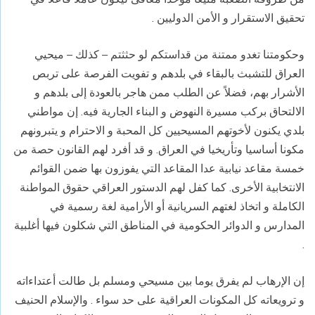
تحقيق الاستقرار و الأمن الدوليين .
وحكومتنا تغدو ممتنة من قداستكم لو حثثتم – كذلك – ميحيي
العراق للتشبث بالبقاء في بلدهم و تفويت الفرصة على تربص
الأشرار بهم، فضلاً عن الطلب ممن هاجر بالعودة إلى بلدهم و
الالتحاق بركب مسيرة النهوض و البناء الجارية فيه. إن مواطني
بلدي يكنون لأخوتهم المسيحيين كل المحبة و الاحترام و يتبرونهم
مكونا أساسيا وتأريخيا في العراق. و قد أفرد لهم القانون حصة من
خمسة مقاعد نيابية عدا المقاعد التي يفوزون بها ضمن القوائم
الانتخابية الأخرى. كما كفل لهم الدستور العراقي حقوق المواطنة
الكاملة و اتخاذ لغتهم السريانية أو الأرامية لغة رسمية في
المدارس و الدوائر الحكومية في المناطق التي شكلون فيها أغلبية
.
إن الإرهاب لم يفرق يوما بين مسيحي ومسلم بل طالت أعتداءاته
و ترويعاته كل المكونات العراقية على حد سواء . والإسلام الحنيف