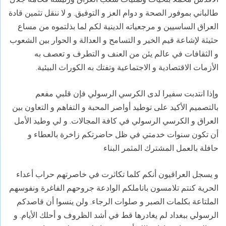
طالباني بموفور الصحة و دوام العز و التوفيق. و لا ننقل تثمين قادة
العراق الساسيين و مرجعياته الدينية لكم لما بذلتموه من مساع
حثيثة لإشاعة قيم الخير و التسامح و العدالة و الحوار بين الشعوب
و الثقافات في عالم يئن من العنف و التطرف و تعصف به
الأزمات الاقتصادية و الاجتماعية وتفتك به الكوراث البيئية.
وإذا انتدبت سفيرا لدى الكرسي الرسولي فإن قلبي مفعم
بالتصميم الأكيد على توطيد أواصر المحبة و التفاهم و التعاون بين
العراق و الكرسي الرسولي في كافة المجالات. و لي وطيد الأمل
أن تكون سنوات خدمتي في ظل حاضرتكم زاخرة بالعطاء و
حافلة بالعمل المشترك المثمر البناء
و يسجل العراقيون أنكم كلما تكاثرت في خاصرتهم حراب أعداء
الحرية كنتم تلامسون باناملكم الوادعة جروحهم الفاغرة ونفوسهم
الملتاعة بكلمات الصبر و صلوات الرجاء. ولن ينسوا أن قاصدكم
الرسولي ببغداد لم يغادرها قط في أشد الظروف و أحلك الأيام. و