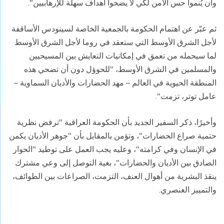
وأن يُنموا حس الأمن لكي لا يضحوا أهداف سهلة للإرهابيين".
ثم عبّر عن اهتمام الحكومة بالجمعية الخاصة لسينودس الأساقفة
لأجل الشرق الأوسط التي ستعقد في روما لأجل الشرق الأوسط
لما سيحمله من تعمق في إمكانيات التعايش بين المسيحيين
والمسلمين في الشرق الأوسط، "للحوؤل دون أن تضحي هذه
المنطقة الحيوية في العالم – مهد الحضارات والأديان السماوية –
عامل توتر، تزمت".
وأخيرًا، ذكر السفير الجديد بأن الحكومة العراقية "ترفض نظرية
حتمية صراع الحضارات"، وتؤمن بالمقابل بأن "جوهر الأديان يكمن
في الإنسان وفي كرامته"، وعليه يجب العمل على توطيد "الحوار
الصادق بين الأديان والحضارات"، بغية التوصل إلى وعي مشترك
ينقذ البشرية من أهوال العنف، التزمت، الصراعات بين الطوائف،
والتمييز العنصري.