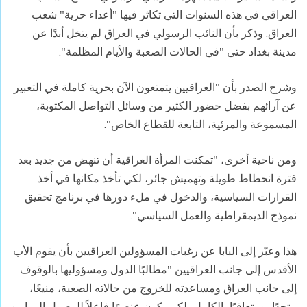
العراقي في هذه السنوات التي تكاثر فيها "أعداء حرية" شعب
العراق. وذكر بأن النائب الرسولي في العراق لم يتخل أبدًا عن
مدينة بغداد حتى "في الحالات الصعبة والأيام المظلمة".
وشرح الصدر بأن "العراقيين يتمتعون الآن بحرية كاملة في التعبير
عن آرائهم بفضل حضور الكثير من وسائل التواصل المكتوبة،
المسموعة والمرئية، التابعة للقطاع الخاص".
ومن ناحية أخرى، "تمكنت المرأة العراقية أن تنهض من جديد بعد
فترة انحطاط طويلة وتهميش جائر، لكي تأخذ مكانها في أخذ
القرارات السياسية، والدخول في ملء دورها في برنامج تحقيق
نموذج الديمقراطية والعمل السياسي".
هذا وعبّر إلى البابا عن رغبات المسؤولين العراقيين بأن يقوم الأب
الأقدس إلى جانب العراقيين "مطالبًا الدول ومسؤوليها بالوقوف
إلى جانب العراق ومساعدته للخروج من حالاته الصعبة، منيعًا،
متحدًا، ومتعافيًا بالكامل، لكي يكون عنصرًا فاعلاً للوصول إلى امن