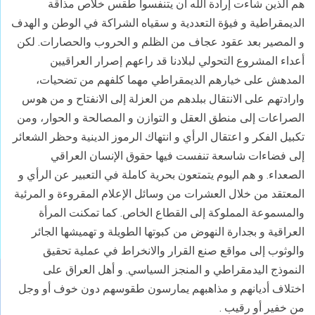
هم الذين شاءت إرادة الله أن يتنفسوا طقس خلاص مذاقة
الديمقراطية و فيؤة التعددية و سقياه الشراكة في الوطن و الهدف
و المصير بعد عقود عجاف من الظلم و الحروب والحصارات. لكن
أعداء المشروع التحولي لبلادنا قد راعهم إصرار العراقيين
المدهش على خيارهم الديمقراطي مهما كلفهم من تضحيات،
وارادتهم على الانتقال ببلدهم من العزلة إلى الانفتاح و من هوس
الصراعات إلى منطق العقل و التوازن و المصالحة و الحوار، ومن
تكبيل الفكر و اعتقال الرأي و انتهاك الرموز الدينية وحظر الشعائر
إلى فضاءات شاسعة تنفست فيها حقوق الإنسان العراقي
الصعداء. و هم اليوم يتمتعون بحرية كاملة في التعبير عن الرأي و
المعتقد من خلال العشرات من وسائل الإعلام المقروءة و المرئية
والمسموعة المملوكة إلى القطاع الخاص. كما تمكنت المرأة
العراقية و بجدارة النهوض من كبوتها الطويلة و تهميشها الجائر
والوثوب إلى مواقع صنع القرار والانخراط في عملية تحقيق
النموذج اليدمقراطي و المنجز السياسي. و أهل العراق على
اختلاف أديانهم و مذاهبهم يمارسون طقوسهم دون خوف أو وجل
من خفير أو رقيب .