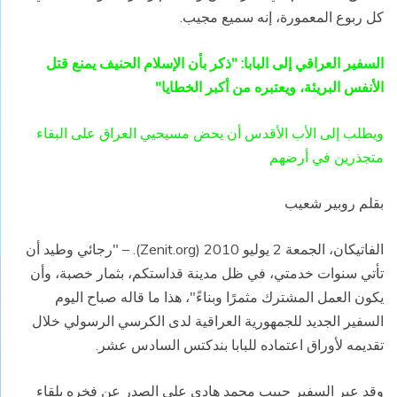
كل ربوع المعمورة، إنه سميع مجيب.
السفير العراقي إلى البابا: "ذكر بأن الإسلام الحنيف يمنع قتل
الأنفس البريئة، ويعتبره من أكبر الخطايا"
ويطلب إلى الأب الأقدس أن يحض مسيحيي العراق على البقاء
متجذرين في أرضهم
بقلم روبير شعيب
الفاتيكان، الجمعة 2 يوليو 2010 (Zenit.org). – "رجائي وطيد أن
تأتي سنوات خدمتي، في ظل مدينة قداستكم، بثمار خصبة، وأن
يكون العمل المشترك مثمرًا وبناءً"، هذا ما قاله صباح اليوم
السفير الجديد للجمهورية العراقية لدى الكرسي الرسولي خلال
تقديمه لأوراق اعتماده للبابا بندكتس السادس عشر.
وقد عبر السفير حبيب محمد هادي علي الصدر عن فخره بلقاء