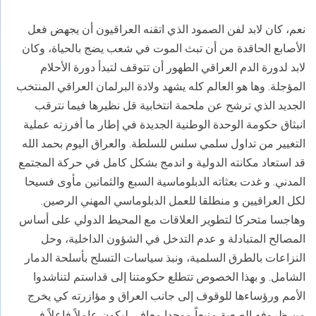
نعم، كان لابد لفن الصمود الذي اتقنه العراقيون أن يجهض فعل
الأصابع الحاقدة من أن تبث الموت في شعب يضج بالحياة، وكان
لابد لدورة الدم العراقي الطهور أن تتوقف لتبدأ دورة الأحلام
المؤجلة. وها هو العالم كله يشهد ولادة البرلمان العراقي المنتخب
الجديد الذي ترشح عن ملحمة انتخابية قل نظيرها فيما نترقب
انبثاق حكومة الوحدة الوطنية الجديدة في إطار ما أفرزته عملية
التغيير من تداول سلمي سلس للسلطة. والعراق اليوم بحمد الله
قد استعاد مكانته الدولية و اندمج بشكل كامل في حركة المجتمع
المدني. و غدت بعثاته الدبلوماسية السبع والثمانين مأوى فسيحا
لكل العراقيين و منطلقا للعمل الدبلوماسي المهني الرصين.
وهاجسا متحركا لتطوير العلاقات مع المحيط الدولي على أساس
المصالح المتبادلة و عدم التدخل في الشؤون الداخلية، وحل
النزاعات بالطرق السلمية، ونبذ سياسات التسلح بأسلحة الدمار
الشامل. و بهذا الخصوص تتطلع حكومتنا إلى قداستم لتناشدوا
الأمم ورؤساءها للوقوف إلى جانب العراق و مؤازرته كي يخرج
من ظروفه الصعبة منيعاً موحدا معافى ليكون عاملاً فاعلاً في