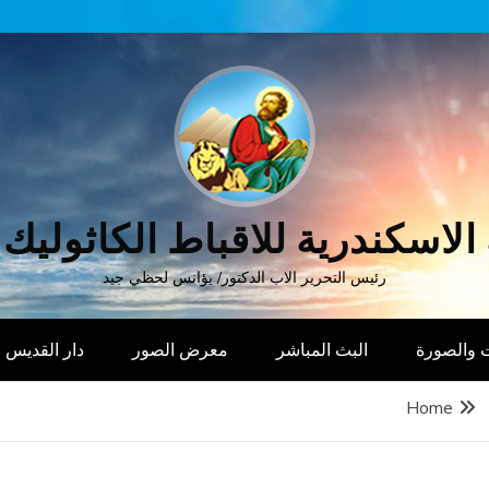
الاسكندرية للاقباط الكاثوليك
رئيس التحرير الاب الدكتور/ يؤانس لحظي جيد
 والصورة
البث المباشر
معرض الصور
دار القديس
Home