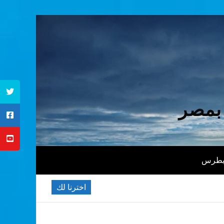
 بمصر
 بطرس
اخترنا لك