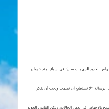
"لا يمكننا أن نصمت، يجب أن نتحرك"، بهذا العنوان وجهت مقاطعة ساراغوزا الكنسية وأبرشية خاكا رسالة معارضة لقانون الإجهاض الجديد الذي بات ساريًا في اسبانيا منذ 5 يوليو
 الرسالة: "لا نستطيع أن نصمت ويجب أن نفكر
سمح بالإجهاض في بعض الحالات. ولكن القانون الجديد