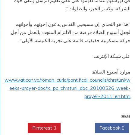
في أورشليم عندما داوموا على تلقي تعليم الرسل وعلى حياة
الشركة، وكسر الخبز، والصلوات".
"هذا هو التحدي. إن مسيحيي القدس يدعون إخوتهم وأخواتهم
لجعل أسبوع الصلاة فرصة من الالتزام المتجدد بالعمل من أجل
حركة مسكونية حقيقية، قائمة على تجربة الكنيسة الأولى".
على شبكة الإنترنت:
موارد أسبوع الصلاة:
www.vatican.va/roman_curia/pontifical_councils/chrstuni/w
eeks-prayer-doc/rc_pc_chrstuni_doc_20100526_week-
prayer-2011_en.html
SHARE
Pinterest
Twitter
Facebook