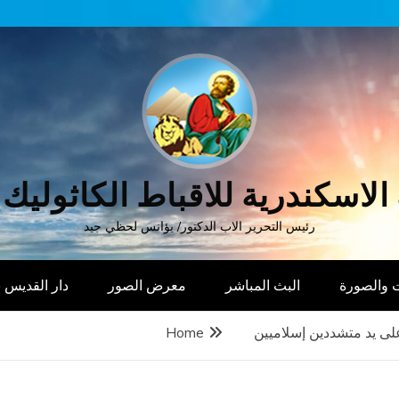
الاسكندرية للاقباط الكاثوليك
رئيس التحرير الاب الدكتور/ يؤانس لحظي جيد
 والصورة
البث المباشر
معرض الصور
دار القديس
لى يد متشددين إسلاميين
Home