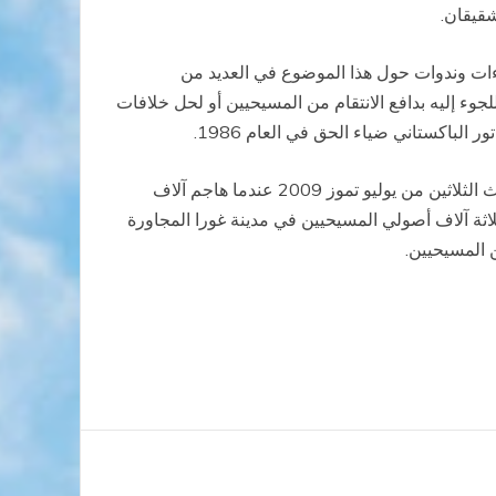
شقيقان.
ءات وندوات حول هذا الموضوع في العديد من
جوء إليه بدافع الانتقام من المسيحيين أو لحل خلافات
لباكستاني ضياء الحق في العام 1986.
من جهة أخرى حذرت مصادر صحفية باكستانية من مغبة تجدد أعمال العنف بين المسيحيين والمسلمين متخوفة من تجدد أحداث الثلاثين من يوليو تموز 2009 عندما هاجم آلاف
ثة آلاف أصولي المسيحيين في مدينة غورا المجاورة
 المسيحيين.