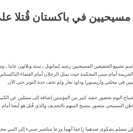
سيحيين في باكستان قُتلا عل
سم تشييع الشقيقين المسيحيين رشيد إيمانويل ـ ستة وثلاثون عاما ـ وساج
جريمة أمام مبنى المحكمة حيث يمثل الرجلان أمام القضاء الباكستاني ب
ن في محلتي واريسبورا وداود نغار ولم تخف حدة التوتر حتى الآن.
باح اليوم بحضور حشد كبير من المؤمنين إضافة إلى ممثلين عن الكنيس
المواطن المسيحي منصور مسيح المتهم بالتجديف والذي قُتل هو أيضا أما
اطن مسلم بشكوى ضدهما زاعما أنهما وزعا مناشير تسيء إلى النبي محمد