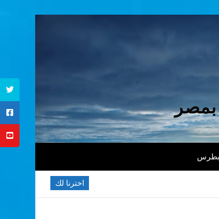
 بمصر
 بطرس
اخترنا لك