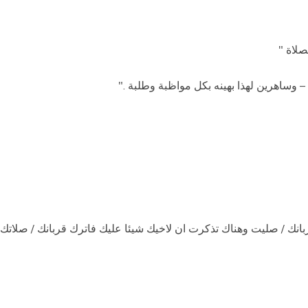
 – قدمت قربانك / صليت وهناك تذكرت ان لاخيك شيئا عليك فاترك قربانك / ص