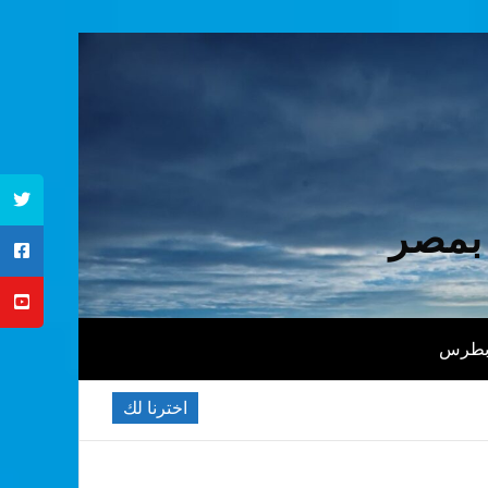
 بمصر
 بطرس
اخترنا لك