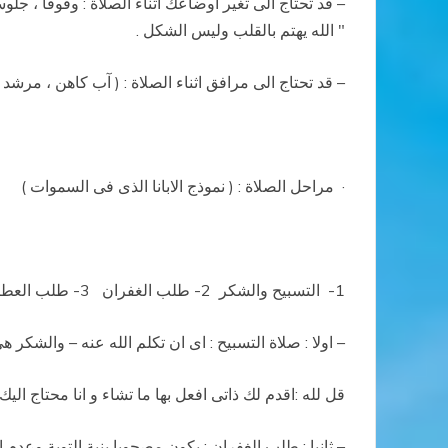
– قد تحتاج الى تغير اوضاعك اثناء الصلاة : وقوفا ، جلو
" الله يهتم بالقلب وليس الشكل .
– قد تحتاج الى مرافق اثناء الصلاة : ( آب كاهن ، مرشد
·
مراحل الصلاة : ( نموذج الابانا الذى فى السموات )
1-
التسبيح والشكر
2- طلب الغفران
3- طلب العطايا
– اولا : صلاة التسبيح : اى ان تكلم الله عنه – والشك
قل لله :اقدم لك ذاتى افعل بها ما تشاء و انا محتاج اليك،
– ثانيا : طلب الغفران : يكون مصحوبا بنية التوبة وعدم