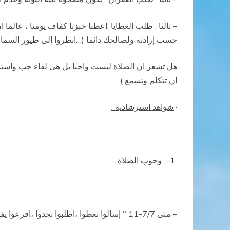
– ثالثا : طلب العطايا :اعطنا خبزنا كفاف يومنا ، عالما
حسب إرادته ولصالحك دائما (…انظروا إلى طيور السماء
هل تشعر ان الصلاة ليست واجبا بل هى لقاء حب واستمت
ان تتكلم وتسمع )
·
شواهد استرشادية :
1
–
وجوب الصلاة
– متى 7/7-11 " إسالوا تعطوا ،اطلبوا تجدوا ،اقرعوا يفتح لكم … لان كل من يسال يأخذ و من يطلب يجد ومن يقرع يفتح له "