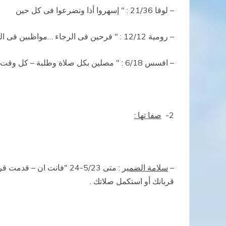
– لوقا 21/36 : " إسهروا أذا وتضرعوا فى كل حين
– رومية 12/12 : " فرحين فى الرجاء …مواظبين فى الصلاة "
– افسس 6/18 : " مصلين بكل صلاة وطلبة – كل وقت – وساهرين لهذا بهينه بكل مواظبة وطلبة ."
2-
صفا تها :
–
سلامة الضمير
: متى 5/23-24 "فانت ان
قربانك أو استكمل صلاتك .