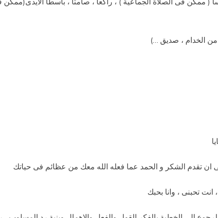
سا ( ممكن فى الصلاة الجماعية ) ، راكعا ، صامتا ، باسطا الايدى(ممكن ف
 من الخدام ، صديق …)
ر هى ان تقدم الشكر و الحمد عما فعله الله معك من عظائم فى حياتك
 انت تحبنى ، وانا بحبك
 الرجوع الى الخطية بالفكر القول والفعل والاهمال وبنية رد المسلوب ، 