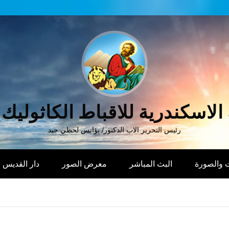
الاسكندرية للاقباط الكاثوليك
رئيس التحرير الاب الدكتور/ يؤانس لحظي جيد
 والصورة
البث المباشر
معرض الصور
دار القديس