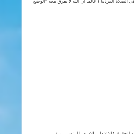
ى الصلاة الفردية ) عالما ان الله لا يفرق معه "الوضع
رد الحقوق ( الاعتذار والاسف للمتضررين )