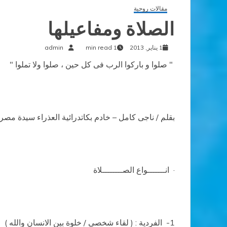
مقالات روحية
الصلاة ومفاعيلها
1 يناير, 2013
1 min read
admin
" صلوا و باركوا الرب فى كل حين ، صلوا ولا تملوا "
بقلم / ناجى كامل – خادم بكاتدرائية العذراء سيدة مصر
·
انـــــــواع الصــــــــلاة
1-
الفردية :
( لقاء شخصى / خلوة بين الانسان والله )