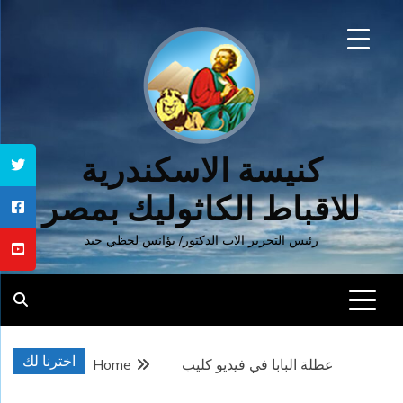
Ski
t
conten
كنيسة الاسكندرية
للاقباط الكاثوليك بمصر
رئيس التحرير الاب الدكتور/ يؤانس لحظي جيد
اخترنا لك
عطلة البابا في فيديو كليب
Home