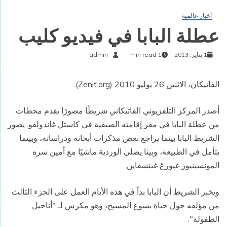
أخبار عالمية
عطلة البابا في فيديو كليب
1 يناير, 2013
1 min read
admin
الفاتيكان، الاثنين 26 يوليو 2010 (
Zenit.org
).
أصدر المركز التلفزيوني الفاتيكاني شريطًا مصورًا يقدم محطات
من عطلة البابا في مقر إقامته الصيفية في كاستل غاندولفو. يصور
الشريط البابا بينما يراجع بعض مذكرات أبحاثه ودراساته، وبينما
يتأمل في الطبيعة، وبينا يصلي الوردية ماشيًا مع أمين سره
المونسينيور غيورغ غينسفاين.
ويخبر الشريط أن البابا بدأ في هذه الأيام العمل على الجزء الثالث
من مؤلفه حول حياة يسوع المسيح، وهو مكرس لـ "أناجيل
الطفولة".