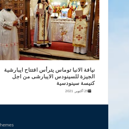
نيافة الانبا توماس يترأس افتتاح ايبارشية
الجيزة للسينودس الايبارشى من اجل
كنيسة سينودسية
29 أكتوبر, 2021
Themes