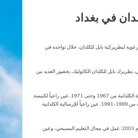
دان في بغداد
ي للشؤون الرعوية لبطريركية بابل للكلدان، خلال تواجده في
، بطريرك بابل للكلدان الكاثوليك، بحضور العديد من
ولد الأسقف أبونا في 23 مارس 1943 في بيدار التابعة لأبرشية زاخو. سيم كاهناً في 5 يونيو 1966. خدم في أبرشية البصرة الكلدانية من 1967 وحتى 1971. عين راعياً لكنيسة
مار يوسف شفيع العمال في بغداد للفترة من 1971-1991. اختاره البطريرك الراحل روفائيل الأول بيداويد سكرتيراً شخصياً له من 1989-1991. عين راعياً للإرسالية الكلدانية
انتخب معاوناً بطريركياً في 6 نوفمبر 2002 ونال الرسامة الأسقفية من يد البابا يوحنا بولس الثاني بروما في 6 ديسمبر عام 2003. عمل في مجال التعليم المسيحي، وعين