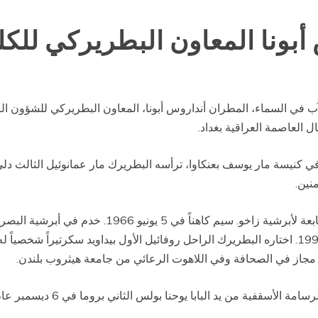
بونا المعاون البطريركي للكل
لثلاثاء 27-7-2010 إلى حضن الآب في السماء، المطران أنداروس أبونا، المعاون البطريرك
في كنيسة مار يوسف بعنكاوا، ترأسه البطريرك مار عمانوئيل الثالث دلي
نين.
.