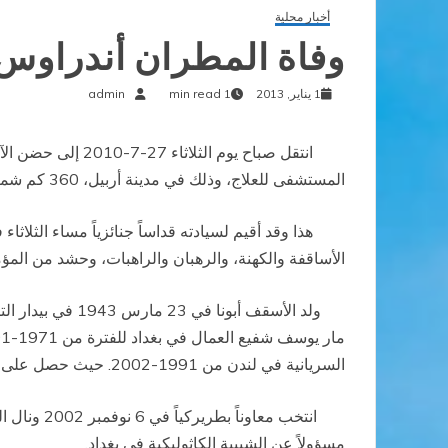
أخبار محلية
وفاة المطران أندراوس أ
1 يناير, 2013
1 min read
admin
انتقل صباح يوم ا
المستشفى للعلاج، وذلك في مدينة أربيل، 360 كم شمال العاصمة العراقية بغداد.
هذا وقد أقيم لسيادته قداساً جنائزياً مساء الثلاثاء 
الأساقفة والكهنة، والرهبان والراهبات، وحشد من المؤم
السريانية في لندن من 1991-2002. حيث حصل على مجاز في الصحافة وفي اللاهوت الرعائي من جامعة هيثروب بلندن
مسؤولاً عن الشبيبة الكاثوليكية في بغداد
.