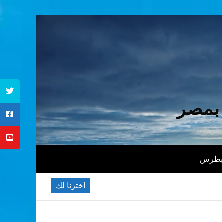
 بمصر
 بطرس
اخترنا لك