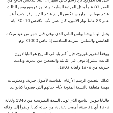
على هذا الموقع، يرد رسم بياني يظهر أن البابا بندكتس البالغ من
العمر 83 عاماً يحتل المرتبة السابعة ويتجاوز غريغوريوس الثالث
عشر وبولس الرابع وبندكتس الرابع عشر الذين توفوا جميعاً عن
عمر 83 عاماً. نهار الاثنين، كان عمر الأب الأقدس 30410 أيام.
يحتل البابا يوحنا بولس الثاني الذي توفي قبل شهر من عيد ميلاده
الخامس والثمانين المرتبة السادسة إذ عاش 31000 يوم.
ووفقاً لتقرير غوروج، فإن أكبر بابا في التاريخ هو البابا لاوون
الثالث عشر إذ توفي في الثالثة والتسعين من عمره، ودامت
حبريته من 1878 ولغاية 1903.
كذلك، يتضمن الرسم الأرقام القياسية لأطول حبرية، ومعلومات
مهمة متعلقة بالنسبة المئوية لأيام حياتهم التي قضوها كبابوات.
فالبابا بيوس التاسع الذي تولى السدة البطرسية من 1846 ولغاية
1878 أي 31 سنة، أمضى 36.5% من حياته كبابا. ونظراً إلى وفاته