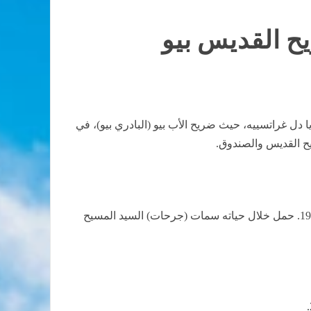
ح القديس بيو
ل غراتسييه، حيث ضريح الأب بيو (البادري بيو)، في
يح القديس والصندوق.
ولد القديس بيو، واسمه الحقيقي فرانسيسكو فورجيوني، عام 1887 وتوفي عام 1968، وكان خلالها راهباً كبوشياً، وكاهناً عام 1910. حمل خلال حياته سمات (جرحات) السيد المسيح