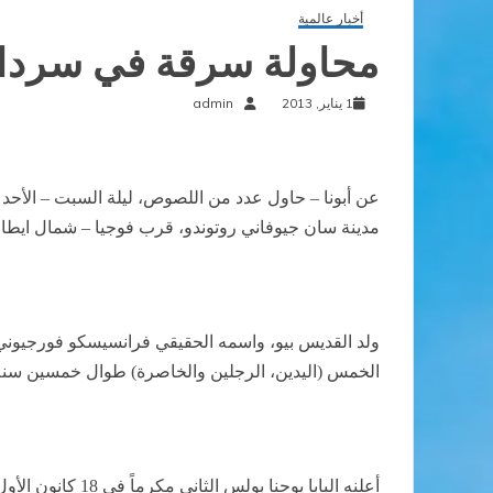
أخبار عالمية
محاولة سرقة في سرداب
1 يناير, 2013
admin
عن أبونا – حاول عدد من اللصوص، ليلة السبت – الأحد
مدينة سان جيوفاني روتوندو، قرب فوجيا – شمال ايطال
الخمس (اليدين، الرجلين والخاصرة) طوال خمسين سنة
أعلنه البابا يوحنا بولس الثاني مكرماً في 18 كانون الأول عام 1997، وطوباوياً في 2 أيار 1999، ورفع قديساً في 16 حزيران 2002.