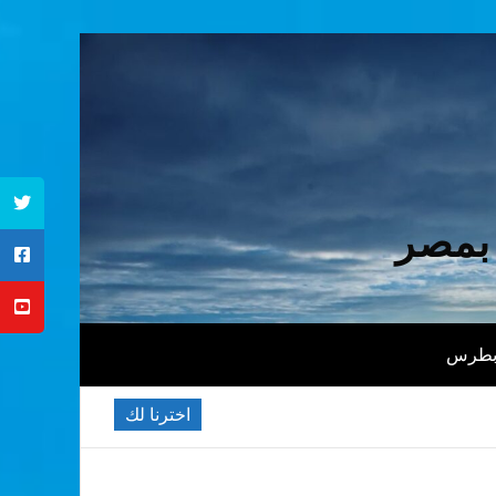
 بمصر
 بطرس
اخترنا لك