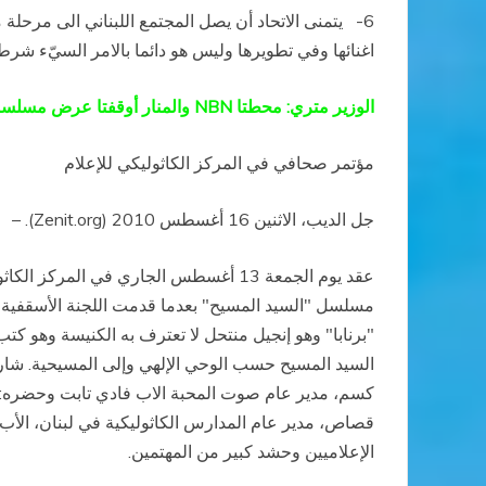
6-
يتمنى الاتحاد أن يصل المجتمع اللبناني الى مرحلة 
اغنائها وفي تطويرها وليس هو دائما بالامر السيّء شرط
الوزير متري: محطتا
NBN
والمنار أوقفتا عرض مسلسل
مؤتمر صحافي في المركز الكاثوليكي للإعلام
جل الديب، الاثنين 16 أغسطس 2010
(
Zenit.org
). –
عقد يوم الجمعة 13 أغسطس الجاري في المركز الكاثوليكي للإعلام مؤتمر صحافي أعلن فيه وزير الإعلام طارق مترى عن قرار محطتي تلفزيون
مسلسل "السيد المسيح" بعدما قدمت اللجنة الأسقفية ل
"برنابا
"
وهو إنجيل منتحل لا تعترف به الكنيسة وهو كت
السيد المسيح حسب الوحي الإلهي وإلى المسيحية. شارك ف
كسم، مدير عام صوت المحبة الاب فادي تابت وحضره: النا
قصاص، مدير عام المدارس الكاثوليكية في لبنان، الأ
الإعلاميين وحشد كبير من المهتمين
.