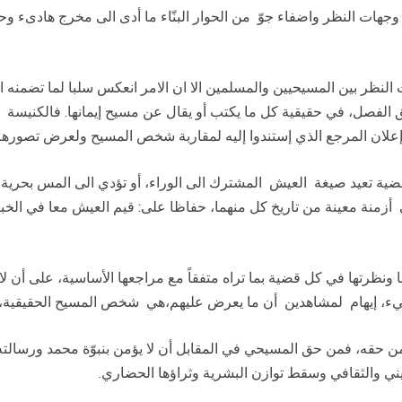
 وجهات النظر واضفاء جوّ
من الحوار البنّاء ما أدى الى مخرج هادىء و
 النظر بين المسيحيين
والمسلمين الا ان الامر انعكس سلبا لما تضم
ق الفصل،
في حقيقية كل ما يكتب أو يقال عن مسيح إيمانها. فالكنيسة ت
لان المرجع الذي إستندوا إليه لمقاربة شخص المسيح ولعرض تصورهم
قضية تعيد صيغة
العيش
المشترك الى الوراء، أو تؤدي الى المس بحرية ا
أزمنة معينة من تاريخ كل منهما، حفاظا على: قيم العيش معا في الخبرة 
ا ونظرتها في كل قضية بما
تراه متفقاً مع مراجعها الأساسية، على أن 
ء، إيهام
لمشاهدين أن ما يعرض
عليهم،هي
شخص المسيح الحقيقية،. و
ا من حقه، فمن حق
المسيحي في المقابل أن لا يؤمن بنبوّة محمد ورسالته ال
يني والثقافي وسقط توازن البشرية وثراؤها الحضاري
.