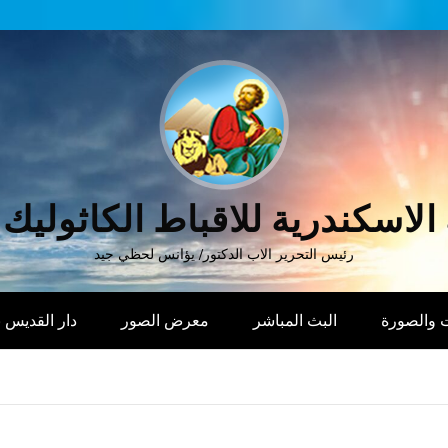
الاسكندرية للاقباط الكاثوليك
رئيس التحرير الاب الدكتور/ يؤانس لحظي جيد
 والصورة
البث المباشر
معرض الصور
دار القديس