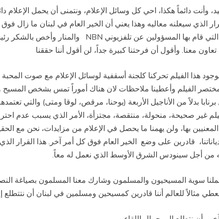
، وأنت دائماً هكذا، احي كل وسائل الإعلام، ونتمنى أن يحمل الإعلام دا
ر الذي سيعلنه معاليه وهذا يعني أن الخير العام في لبنان ما زال فوق
التي قام بها المسؤولين عن تلفزيوني
NBN
والمنار وأخص بالشكر رئي
تعاون معنا. وأقول أن فرحتنا كبيرة جداً، لن أقول أننا حققنا
نا بوجود هذا الفيلم تحركنا كلجنة أسقفية لوسائل الإعلام مع صوت المحبة
ختصر الفيلم وأعطينا ملاحظات لان هناك أموراً تمس بشخص المسيح و
ابا بدلاً من الأناجيل الأربعة (يوحنا، مرقص، لوقا ومتى) والتي تعتمدهم
م غير صحيحة، منحولة، منتقصة، مجتزأة، الأمر الذي يسبب عدم احترا
المعنيين بها، ولن يهمنا ما يحصل في الإعلام من مزايدات، نحن مع الحقيق
ناتنا، قادرين على وضع الخير العام فوق كل أمر آخر. هذا القرار الذي ات
جه من أجل سينودس الشرق الأوسط الذي نعمل له معاً
.
عملنا سوية المسيحيون والمسلمون وشارك معنا المسلمون بصياغة النص
 مثالاً للعالم أننا قادرين كمسيحين ومسلمين في لبنان أن نتتطلع إل
ر وأن نتطلع إلى جمال اللقاء
.