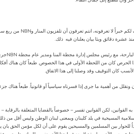
كم خبراً لا تعرفونه، انتم تعرفون أن تلفزيون المنار و
NBN
من ربع ساع
 عشرة دقائق وبثا بيان يعلنان فيه ذلك
.
 البارحة، مع رئيس مجلس إدارة مجطة المنا ومدير عام مجطة
NBN
جرى
الحرص كان من اللحظة الأولى في هذا الخصوص. طبعاً كان هناك أفكارا
أنسب كان التوقيف وقد وصلنا إلى هذا الاتفاق
.
ونقلل من أهمية ما جرى إذا فسرناه سياسياً أو قانونياً. طبعاً هناك جزء
 القوانين، لكن القوانين تفسر
–
خصوصاً بالقضايا المتعلقة بالرقابة 
 الإسلامية المسيحية في بلد كلبنان وبمعنى لبنان الوطن وليس أقل من ذ
بداُ للحوار بين المسلمين والمسيحين يقوم على أن لكل مؤمن الحق بان ي