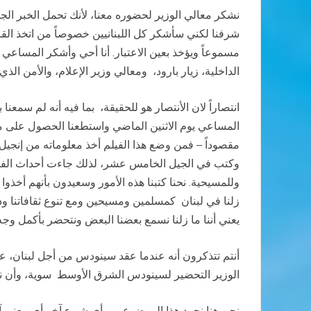
نشكر معالي الوزير لحضوره معنا، لأنك تحمل الخبر الجيد
شرفنا لكني سأشكر كل اللبنانيين خصوصاً من اتخذ القرا
مسموعاً ويؤخذ بعين الاعتبار. أنا أحي وأشكر المساعي 
الداخلية، زيار بارود، ومعالي وزير الإعلام، والأمن الذي 
انتصاراً لان الأنتصار هو للحقيقة، بما فيه أنه لم سمع
المساعي يوم الاثنين الماضي واستطعنا الحصول على م
مقصوداً – فمن وضع هذا الفيلم أخذ معلوماته من إنجيل برن
وكتب في الجيل الخامس عشر، لذلك جاءت أحداث الفيل
وللمسيحية. نحنا كتبنا هذه الأمور وسعيدون بأنهم أخذوا 
زلنا في لبنان كمسلمين ومسيحين ومع تنوع ثقافاتنا وديا
يعني أننا ما زلنا نسمع بعضنا البعض ونتحضر بأكمل و
أنتم تتذكرون أنه عندما عقد سينودس من أجل لبنان، 
الوزير التحضير لسينودس الشرق الأوسط سوية، وأن نعطي
نحن هنا نجرد هذا الموضوع من أي شيء آخر أي معنى آخ