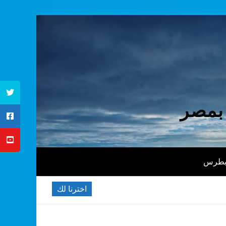
 بمصر
 بطرس
اخترنا لك