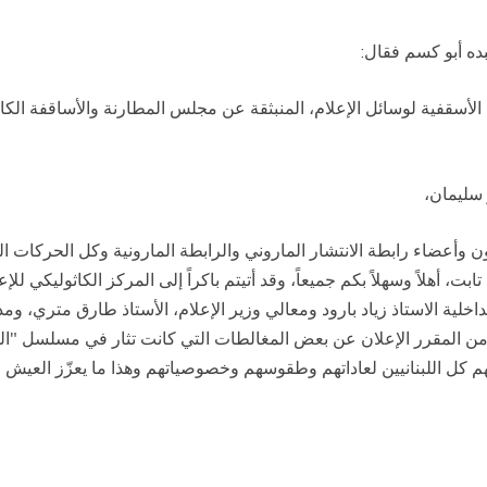
بده أبو كسم فقال
:
أسقفية لوسائل الإعلام، المنبثقة عن مجلس المطارنة والأساقفة الكاثو
 سليمان،
اميون وأعضاء رابطة الانتشار الماروني والرابطة المارونية وكل الحركات 
، أهلاً وسهلاً بكم جميعاً، وقد أتيتم باكراً إلى المركز الكاثوليكي للإ
اخلية الاستاذ زياد بارود ومعالي وزير الإعلام، الأستاذ طارق متري، ومد
 من المقرر الإعلان عن بعض المغالطات التي كانت تثار في مسلسل "ال
هم كل اللبنانيين لعاداتهم وطقوسهم وخصوصياتهم وهذا ما يعزّز العيش 