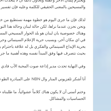
ويحترم إيمان الأخر وعقله ونحاول دائماً أن لا يتحدث أحد
والمسيحين بالمعنى الحقيقي للكلمة وعليه فإن تفسير ال
لذلك فإن ما جرى اليوم هو خطوة مهمة نستطيع من خلاله
ونحن نحزن عندما نراها، لكن حالة لبنان وحالة هذا ا
وهناك خصوصية بان لبنان هو بلد الحوار المسيحي الم
في اي مكان آخر، وبسبب حرية الإعلام السينمائي وحرية 
بحرية الإبداع السينمائي والفكري بل له علاقة باحترام 
بحيث نتصرف فيها وفق المبدأ نفسه وهذه أهمية ما جرى
وفي النهاية تحدث مدير إذاعة صوت المحبة الأب فادي 
أنا أشكر تلفزيوني المنار وال
NBN
على المبادرة الطوعية
وختم أتمنى أن لا يكون هناك كلاماً عشوائياُ، ما طلبن
الحساسيات والمشاكل
.