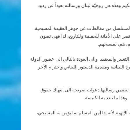
حكيم وهذه هي روحيّة لبنان ورسالته
بعيداً عن ردود
نه المسلسل من مغالطات عن جوهر
العقيدة المسيحية.
صر على الأمانة
للحقيقة وللتاريخ، لذا فهي تصون
، هم،
لمسيحهم
.
لتعبير والمعتقد والى العودة
بالتالي الى عصور الدولة
اللبنانية
ومقدمة الدستور اللبناني وإحترام الآخر
لا تتضمن رسالتها دعوات صريحة الى
إنتهاك حقوق
هذا ما تندد به الكنيسة
.
إلهية. لأنه إذا آمن
المسلم بما يؤمن به المسيحي،