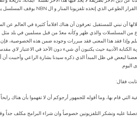
نا عن دين الآخر بطريقة لا يجد فيها هذا الآخر نفسه "ايمانه، تاريخه وعق
قرار الطوعي الذي إتخذه تلفزيونا المنار و ال
NBN
بوقف المسلسل يعني أ
ا أن نبني للمستقبل. تعرفون أن هناك افلاماً كثيرة في العالم عن ا
لنوع من المسلسلات والذي ظهر وكأنه معدّ من قبل مسلمين في بلد مثل 
سلم وإذا فقد هذا المعنى فقد مبررات وجوده ضمن هذه الخصوصية، فإن
الكتابة الأدبية حيث يكتبون أي شيء دون الآخذ في الاعتبار لاي مقدسا
بعضنا لبعض في ظل المبدأ الذي ذكره سيدنا بشارة الراعي وأحببت أن أكر
 اليوم
.
تابت فقال
:
 التي قام بها، وما أقوله للجمهور أرجوكم أن لا تفهموا بأن هناك رابحاً و
اه حصلنا عليه ونشكر التلفزيونين خصوصاً وان شراء البرامج مكلف جداً