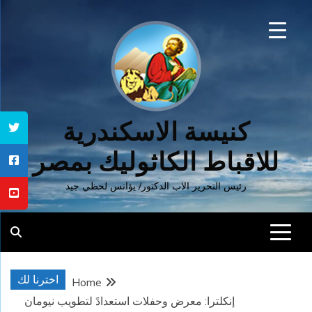
Ski
t
conten
كنيسة الاسكندرية
للاقباط الكاثوليك بمصر
رئيس التحرير الاب الدكتور/ يؤانس لحظي جيد
اخترنا لك
Home
إنكلترا: معرض وحفلات استعدادً لتطويب نيومان