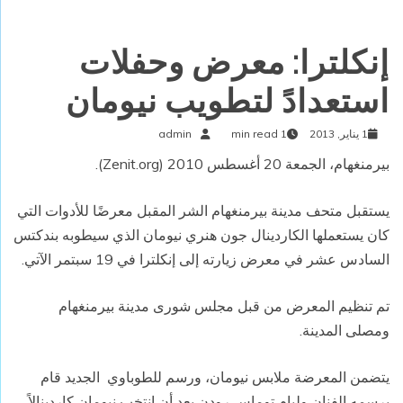
إنكلترا: معرض وحفلات
استعدادً لتطويب نيومان
1 يناير, 2013
1 min read
admin
بيرمنغهام، الجمعة 20 أغسطس 2010 (Zenit.org).
يستقبل متحف مدينة بيرمنغهام الشر المقبل معرضًا للأدوات التي
كان يستعملها الكاردينال جون هنري نيومان الذي سيطوبه بندكتس
السادس عشر في معرض زيارته إلى إنكلترا في 19 سبتمر الآتي.
تم تنظيم المعرض من قبل مجلس شورى مدينة بيرمنغهام
ومصلى المدينة.
يتضمن المعرضة ملابس نيومان، ورسم للطوباوي الجديد قام
برسمه الفنان وليام توماس رودن بعد أن انتخب نيومان كاردينالاً