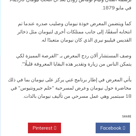
في مايو 1879.
كما ويتضمن المعرض خوذة نيومان وصليب صدره عندما تم
انتخابه أسقفًا، إلى جانب ممتلكات أخرى لنيومان مثل ذخائر
القديس فيليبو نيري الذي كان نيومان متعبدًا له.
وصف المستشار آلان ردج المعرض بـ "الفرصة المميزة لكي
يتمكن الناس من زيارة وتقدير هذه البقايا المعروفة قليلًا".
يأتي المعرض في إطار برنامج غني يركز على نيومان بما في ذلك
مخاضرة حول نيومان وعرض لمسرحية "حلم جيرونتيوس" في
18 سبتمبر وهي عمل مسرحي من تأليف نيومان بالذات.
SHARE
Pinterest
Twitter
Facebook