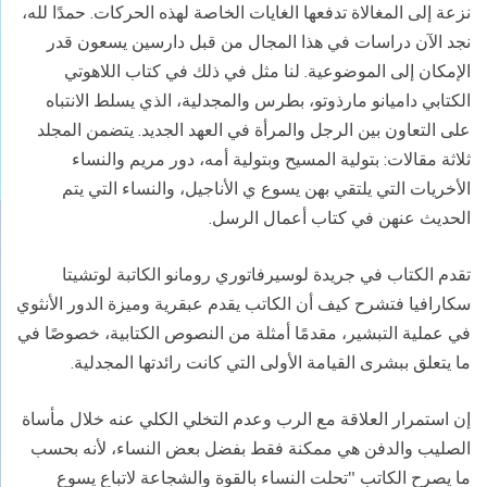
نزعة إلى المغالاة تدفعها الغايات الخاصة لهذه الحركات. حمدًا لله،
نجد الآن دراسات في هذا المجال من قبل دارسين يسعون قدر
الإمكان إلى الموضوعية. لنا مثل في ذلك في كتاب اللاهوتي
الكتابي داميانو مارذوتو، بطرس والمجدلية، الذي يسلط الانتباه
على التعاون بين الرجل والمرأة في العهد الجديد. يتضمن المجلد
ثلاثة مقالات: بتولية المسيح وبتولية أمه، دور مريم والنساء
الأخريات التي يلتقي بهن يسوع ي الأناجيل، والنساء التي يتم
الحديث عنهن في كتاب أعمال الرسل.
تقدم الكتاب في جريدة لوسيرفاتوري رومانو الكاتبة لوتشيتا
سكارافيا فتشرح كيف أن الكاتب يقدم عبقرية وميزة الدور الأنثوي
في عملية التبشير، مقدمًا أمثلة من النصوص الكتابية، خصوصًا في
ما يتعلق ببشرى القيامة الأولى التي كانت رائدتها المجدلية.
إن استمرار العلاقة مع الرب وعدم التخلي الكلي عنه خلال مأساة
الصليب والدفن هي ممكنة فقط بفضل بعض النساء، لأنه بحسب
ما يصرح الكاتب "تحلت النساء بالقوة والشجاعة لاتباع يسوع