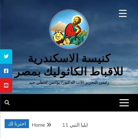
Ski
t
conten
كنيسة الاسكندرية
للاقباط الكاثوليك بمصر
رئيس التحرير الاب الدكتور/ يؤانس لحظي جيد
اخترنا لك
ايليا النبي 11
Home