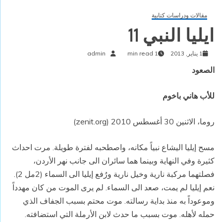
مقالات ودراسات كتابية
ايليا النبي 11
1 يناير, 2013
1 min read
admin
الصعود
للأب هاني باخوم
روما، الاثنين 30 أغسطس 2010 (zenit.org)
مسح إيليا اليشاع نبياً مكانه، واصطحبه لفترة طويلة. مرت احداث
كثيرة وفي النهاية وبينما هما سائران الى جانب نهر الأردن،
فصلتهما مركبة نارية وخيل نارية ورُفع إيليا الى السماء (2مل 2).
نعم إيليا لم يمت، صعد الى السماء. لم يرى الموت من كان مهدداً
وموعوداً به منذ بداية رسالته. موت محتم بسبب الجفاف الذي
حمله لأهله. موت بسبب ما حدث لابن الأرملة التي استضافته.