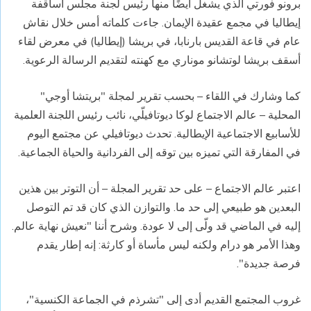
برونو فورتي الذي يشغل أيضًا منها رئيس لجنة مجلس أساقفة
إيطاليا في مجمع عقيدة الإيمان. جاءت كلماته أمس خلال نقاش
عام في قاعة القديس بارنابا، في بريشا (إيطاليا) في معرض لقاء
أسقف بريشا لوتشانو موناري مع كهنته لتقديم الرسالة الرعوية.
كما وشارك في اللقاء – بحسب تقرير لمجلة "بريتشا أوجي"
المحلية – عالم الاجتماع لوكا ديوتافيلّي، نائب رئيس اللجنة العلمية
للأسابيع الاجتماعية الإيطالية. تحدث ديوتافيلي عن مجتمع اليوم
في المفارقة التي تميزه بين توقه إلى الفردانية والحياة الجماعية.
اعتبر عالم الاجتماع – على حد تقرير المجلة – أن التوتر بين هذين
البعدين هو طبيعي إلى حد ما. والتوازن الذي كان قد تم التوصل
إليه في الماضي قد ولّى إلى لا عودة. وشرح أننا "نعيش نهاية عالم.
وهذا الأمر هو درام ولكنه ليس مأساة أو كارثة: إنه إطار يقدم
فرصة جديدة".
غروب المجتمع القديم أدى إلى "تشرذم في الجماعة الكنسية"،