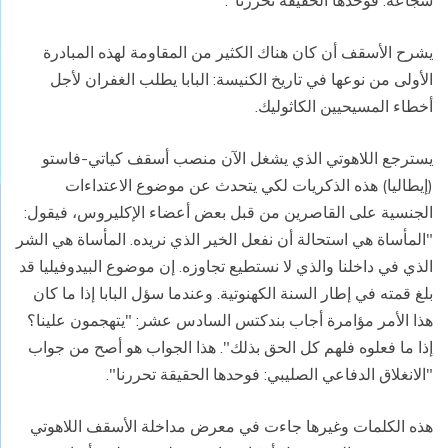
شجاعة. فوحدها الحقيقة تحررنا".
يشرح الأسقف أن كان هناك الكثير من المقاومة لهذه المبادرة
الأولى من نوعها في تاريخ الكنيسة: البابا يطلب الغفران لأجل
أخطاء المسيحيين الكاثوليك.
يسترجع اللاهوتي الذي يشغل الآن منصب أسقف كياتي-فاستو
(إيطاليا) هذه الذكريات لكي يتحدث عن موضوع الاعتداءات
الجنسية على القاصرين من قبل بعض أعضاء الإكليروس، فيقول:
"المأساة هي استحالة أن نفعل الخير الذي نريده. المأساة هي الشر
الذي في داخلنا والذي لا نستطيع تجاوزه. إن موضوع البيدوفيليا قد
بلغ قمته في إطار السنة الكهنوتية. وعندما سؤل البابا إذا ما كان
هذا الأمر مؤامرة أجاب بندكتس السادس عشر: "يتهجمون علينا؟
إذا ما فعلوه فلهم كل الحق بذلك". هذا الجواب هو أصح من جواب
"الانغلاق الدفاعي الصليبي: فوحدها الحقيقة تحررنا".
هذه الكلمات وغيرها جاءت في معرض مداخلة الأسقف اللاهوتي