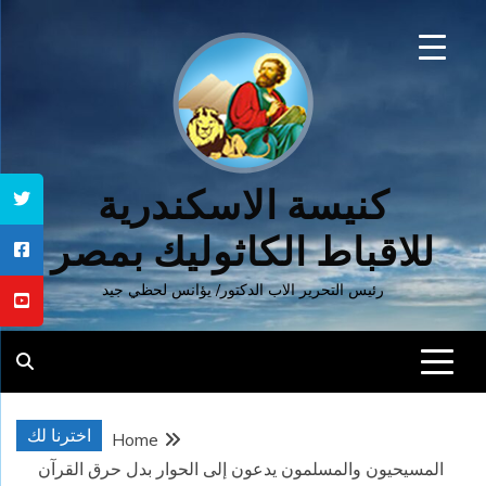
Ski
t
conten
كنيسة الاسكندرية
للاقباط الكاثوليك بمصر
رئيس التحرير الاب الدكتور/ يؤانس لحظي جيد
اخترنا لك
Home
المسيحيون والمسلمون يدعون إلى الحوار بدل حرق القرآن