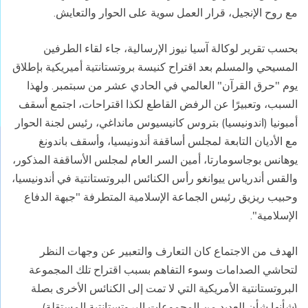
مع روح الإنجيل، قرار العمل سوية على الحوار والتعايش.
بحسب تقرير لوكالة آسيا نيوز الإرسالية، جاء لقاء الطرفين
المسيحي والمسلم بعد اقتراح كنيسة بروتستانتية أميريكية بإطلاق
يوم "حرق القرآن" العالمي في الحادي عشر من سبتمبر. ولهذا
السبب، وتعبيرًا عن الرفض القاطع لكذا اقتراحات، اجتمع أسقف
أمبونيا (اندونيسيا) بتروس كانيسيوس مانداغي، رئيس لجنة الحوار
مع الأديان التابعة لمجلس أساقفة أندونيسيا، وأسقف باندونغ
يوهانس بوجاسومارتا، أمين السر العام لمجلس الأساقفة المذكور،
والقس أندرياس ييوانغو رأس الكنائس البروتستانتية في أندونيسيا،
وحبيب ريزيق رئيس الجماعة الإسلامية المتطرفة "جبهة الدفاع
الإسلامية".
الهدف من الاجتماع كان التعارف والتعبير عن وجهات النظر
لتحاشي الصدامات وسوء التفاهم بسبب اقتراح تلك المجموعة
البروتستانتية الأمريكية التي لا تمت إلى الكنائس الأخرى بصلة
(شأنها شأن العديد من المجموعات البروتستانتية المستقلة).