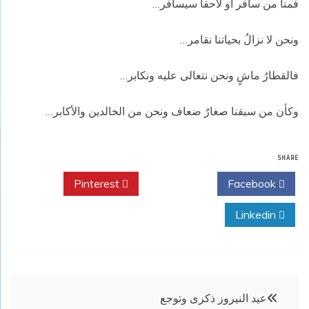
فمنا من سافر أو لاحقاً سيسافر…
ونحن لا نزالُ بحياتنا نقامر…
فالقطارُ ماشٍ ونحن نتعالى عليه ونكابر…
وكأن من سبقنا صغارٌ ضعاف ونحن من الخالدين والأكابر…
SHARE
Pinterest
Twitter
Facebook
Linkedin
تصفّح
عيد النيروز ذكرى وتوجع