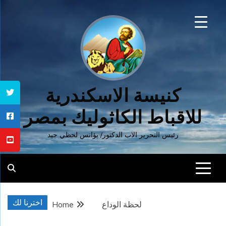
Ski
t
conten
كنيسة الاسكندرية
للاقباط الكاثوليك بمصر
رئيس التحرير الاب الدكتور/ يؤانس لحظي جيد
اخترنا لك
لحظة الوداع
Home