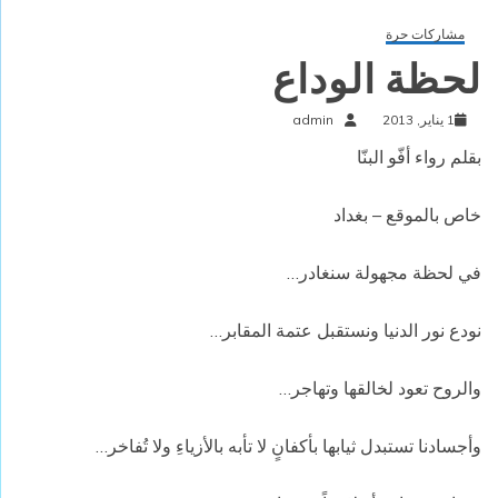
مشاركات حرة
لحظة الوداع
1 يناير, 2013
admin
بقلم رواء أفّو البنّا
خاص بالموقع – بغداد
في لحظة مجهولة سنغادر…
نودع نور الدنيا ونستقبل عتمة المقابر…
والروح تعود لخالقها وتهاجر…
وأجسادنا تستبدل ثيابها بأكفانٍ لا تأبه بالأزياءِ ولا تُفاخر…