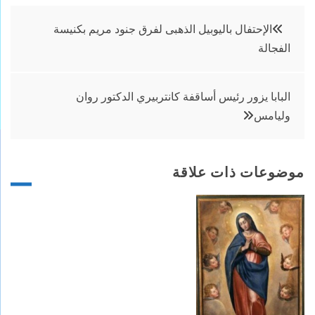
تصفّح
الإحتفال باليوبيل الذهبى لفرق جنود مريم بكنيسة
الفجالة
المقالات
البابا يزور رئيس أساقفة كانتربيري الدكتور روان
وليامس
موضوعات ذات علاقة