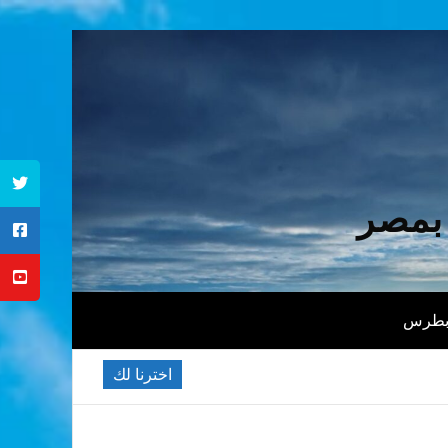
 بمصر
 بطرس
اخترنا لك