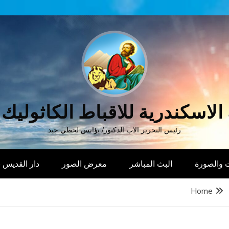
الاسكندرية للاقباط الكاثوليك
رئيس التحرير الاب الدكتور/ يؤانس لحظي جيد
 والصورة
البث المباشر
معرض الصور
دار القديس
Home