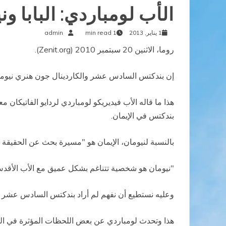
الأب لومباردي: البابا و
1 يناير, 2013
1 min read
admin
روما، الاثنين 20 سبتمبر 2010 (
Zenit.org
).
إن بندكتس السادس عشر والكاردينال جون هنري نيومان
هذا ما قاله الأب فيديريكو لومباردي لردايو الفاتيكان م
بندكتس في الإيمان.
بالنسبة لنيومان، الإيمان هو "مسيرة بحث عن الحقيقة ا
"نيومان هو شخصية تتناغم بشكل عميق مع الأب الأقدس ل
وعليه نستطيع أن نفهم لم أراد بندكتس السادس عشر أن
هذا وتحدث لومباردي عن بعض اللحظات المؤثرة في الزيا