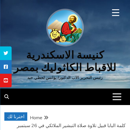
Ski
t
conten
كنيسة الاسكندرية
للاقباط الكاثوليك بمصر
رئيس التحرير الاب الدكتور/ يؤانس لحظي جيد
اخترنا لك
Home
كلمة البابا قبيل تلاوة صلاة التبشير الملائكي في 26 سبتمبر