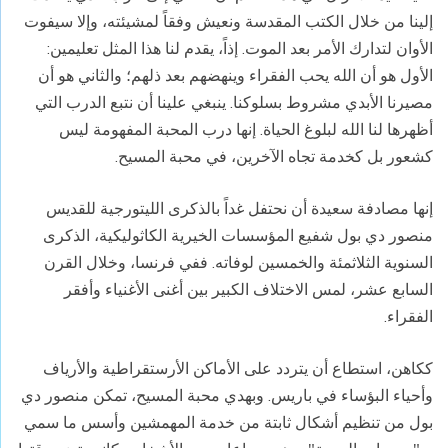
إلينا من خلال الكتب المقدسة ونعيش وفقاً لمشيئته، وإلا سيفوت
الأوان لتدارك الأمر بعد الموت. إذاً، يقدم لنا هذا المثل تعليمين:
الأول هو أن الله يحب الفقراء وينهضهم بعد ذلهم؛ والثاني هو أن
مصيرنا الأبدي مشروط بسلوكنا. ينبغي علينا أن نتبع الدرب التي
أظهرها لنا الله لبلوغ الحياة. إنها درب المحبة المفهومة ليس
كشعور بل كخدمة تجاه الآخرين، في محبة المسيح.
إنها مصادفة سعيدة أن نحتفل غداً بالذكرى الليتورجية للقديس
منصور دي بول شفيع المؤسسات الخيرية الكاثوليكية، الذكرى
السنوية الثلاثمئة والخمسين لوفاته. ففي فرنسا، وخلال القرن
السابع عشر، لمس الاختلاف الكبير بين أغنى الأغنياء وأفقر
الفقراء.
ككاهن، استطاع أن يتردد على الأماكن الأرستقراطية والأرياف
وأحياء البؤساء في باريس. وبهدي محبة المسيح، تمكن منصور دي
بول من تنظيم أشكال ثابتة من خدمة المهمشين وأسس ما سمي