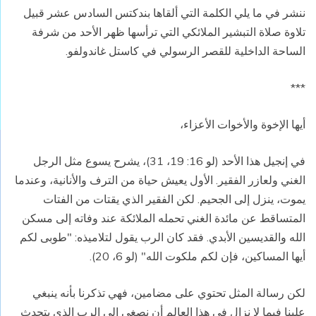
ننشر في ما يلي الكلمة التي ألقاها بندكتس السادس عشر قبيل
تلاوة صلاة التبشير الملائكي التي ترأسها ظهر الأحد من شرفة
الساحة الداخلية للقصر الرسولي في كاستل غاندولفو.
***
أيها الإخوة والأخوات الأعزاء،
في إنجيل هذا الأحد (لو 16: 19، 31)، يشرح يسوع مثل الرجل
الغني ولعازر الفقير. الأول يعيش حياة من الترف والأنانية، وعندما
يموت، ينزل إلى الجحيم. لكن الفقير الذي يقتات من الفتات
المتساقط عن مائدة الغني تحمله الملائكة عند وفاته إلى مسكن
الله والقديسين الأبدي. فقد كان الرب يقول لتلاميذه: "طوبى لكم
أيها المساكين، فإن لكم ملكوت الله" (لو 6، 20).
لكن رسالة المثل تحتوي على مضامين، فهي تذكرنا بأنه ينبغي
علينا فيما لا نزال في هذا العالم أن نصغي إلى الرب الذي يتحدث