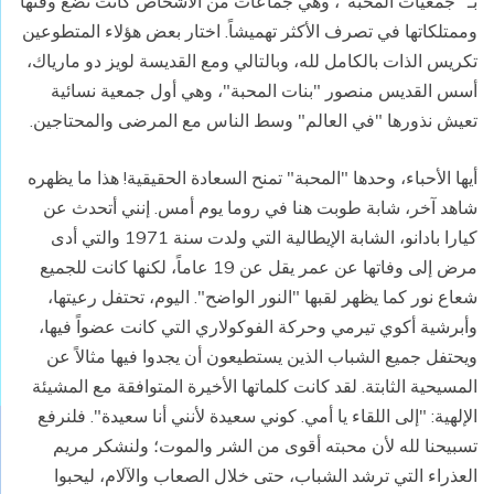
بـ "جمعيات المحبة"، وهي جماعات من الأشخاص كانت تضع وقتها
وممتلكاتها في تصرف الأكثر تهميشاً. اختار بعض هؤلاء المتطوعين
تكريس الذات بالكامل لله، وبالتالي ومع القديسة لويز دو مارياك،
أسس القديس منصور "بنات المحبة"، وهي أول جمعية نسائية
تعيش نذورها "في العالم" وسط الناس مع المرضى والمحتاجين.
أيها الأحباء، وحدها "المحبة" تمنح السعادة الحقيقية! هذا ما يظهره
شاهد آخر، شابة طوبت هنا في روما يوم أمس. إنني أتحدث عن
كيارا بادانو، الشابة الإيطالية التي ولدت سنة 1971 والتي أدى
مرض إلى وفاتها عن عمر يقل عن 19 عاماً، لكنها كانت للجميع
شعاع نور كما يظهر لقبها "النور الواضح". اليوم، تحتفل رعيتها،
وأبرشية أكوي تيرمي وحركة الفوكولاري التي كانت عضواً فيها،
ويحتفل جميع الشباب الذين يستطيعون أن يجدوا فيها مثالاً عن
المسيحية الثابتة. لقد كانت كلماتها الأخيرة المتوافقة مع المشيئة
الإلهية: "إلى اللقاء يا أمي. كوني سعيدة لأنني أنا سعيدة". فلنرفع
تسبيحنا لله لأن محبته أقوى من الشر والموت؛ ولنشكر مريم
العذراء التي ترشد الشباب، حتى خلال الصعاب والآلام، ليحبوا