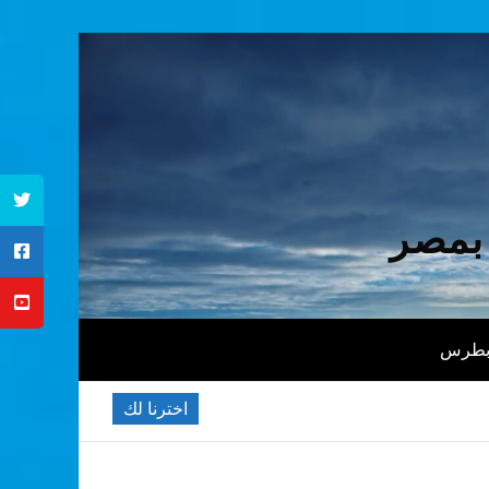
 بمصر
 بطرس
اخترنا لك