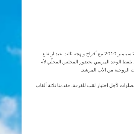
بصلوات صاحب النيافة الأنبا يوسف أبو الخير مطران كرسي سوهاج، في تمام الساعة الخامسة مساءً ليوم الأربعاء الموافق 29 سبتمبر 2010 مع أفراح وبهجة ثالث عيد ارتفاع
ا، بلفظ الوعد المريمي بحضور المجلس المحلّي لأم
ات الروحية من الأب المرشد.
هذه يوم الأربعاء الموافق 2 يونيو لسنة 2010، وفي يوم الأربعاء الموافق 22 سبتمبر 2010 قُدّمت الصلوات لأجل اختيار لقب للفرقة، فقدمنا ثلاثة ألقاب