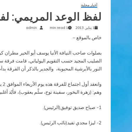
أخبار محلية
لفظ الوعد المريمي: لف
1 يناير, 2013
1 min read
admin
خاص بالموقع –
الصليب المجيد حسب التقويم اليولياني، قامت فرقة سفين
النور بالأبرشية المحبوبة،
والجدير بالذكر أن الفرقة بد
وهم: (زهرة البخور، سفينة نوح، سلّم يعقوب)، فأيّد أغلب
1- صباح صديق توفيق(الرئيس).
2- ليزا مجدي تفيد(نائب الرئيس).