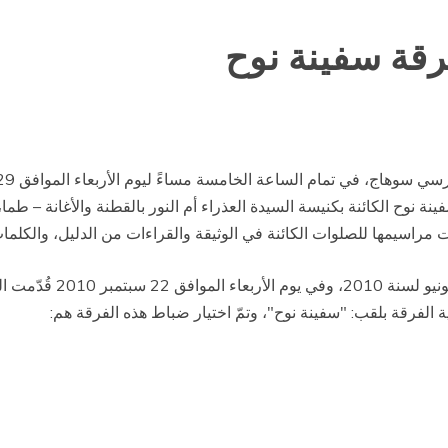
رقة سفينة نوح
ة نوح الكائنة بكنيسة السيدة العذراء أم النور بالقطنة والأغانة – طم
أت مراسيمها للصلوات الكائنة في الوثيقة والقراءات من الدليل، والكلم
وانعقد أول اجتماع للفرقة 
ية الفرقة بلقب: "سفينة نوح"، وتمّ اختيار ضباط هذه الفرقة هم: