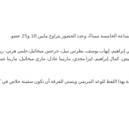
الخامسة مساءً، وعدد الحضور يتراوح مابين 18 و25 عضو.
يني إبراهيم، إيهاب يوسف، بطرس نبيل، جرجس ميخائيل،حلمي هرني، ري
، كمال إبراهيم، ليزا مجدي، مارتينا عادل، ماري ميخائيل، مارينا
ة بهذا اللفظ للوعد المريمي ويتمنى للفرقة أن تكون سفينة خلاص في 