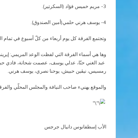
3- مريم خميس فؤاد (السكرتير).
4- يوسف هرني حلمي(أمين الصندوق).
وتجتمع الفرقة كل يوم أربعاء من كلّ أسبوع في تمام الساعة 
وها هي أسماء الفرقة التي لفظت الوعد المريمي: إير
عبد الغني حنّا، عدلي يوسف، عصمت شحاتة، فادي حبيش
رمسيس، نيڤين حبيش، يوحنا نصري، يوسف هرني.
والموقع يهنيء صاحب النيافة والمجلس المحلّي والفرق
الأب إسطفانوس دانيال جرجس