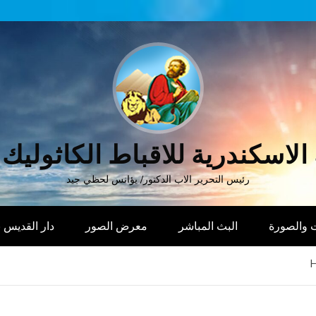
الاسكندرية للاقباط الكاثوليك
رئيس التحرير الاب الدكتور/ يؤانس لحظي جيد
 والصورة
البث المباشر
معرض الصور
دار القديس