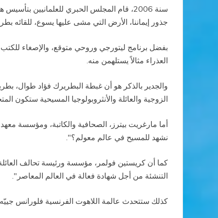
سنة 2006، قام المجلس الحبري للعلمانيين بتأسي
جذور إيماننا، الأرض التي مشى عليها يسوع، للقائه بطر
بفضل برنامج ليتورجي وروحي متوقع، والإصغاء للكتب 
العذراء مثالاً يستلهمن منه.
والجدير بالذكر هو أن غبطة البطريرك فؤاد طوال، بطريرك
الزوجية والعائلة والأنثروبولوجيا المسيحية ستكون المت
أما مارغريت بيترز، الصحافية والكاتبة، ومؤسسة معهد د
نشهد للمسيح في عالم معولم؟".
كما أن كريستين فولمر، مؤسسة ورئيسة تحالف العائلة،
التنشئة من أجل شهادة فعالة في العالم المعاصر".
كذلك ستتحدث عالمة اللاهوت الفرنسية فلورانس جييّه 