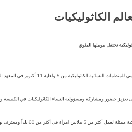
الم الكاثوليكيات
وليكية تحتفل بيوبيلها المئوي
تنعقد الجمعية المتزامنة مع اليوبيل المئوي للاتحا
إلى تعزيز حضور ومشاركة ومسؤولية النساء الكاثوليكيات في الكنيسة وف
60 بلداً ومعترف بها من قبل المجالس الأسقفية.