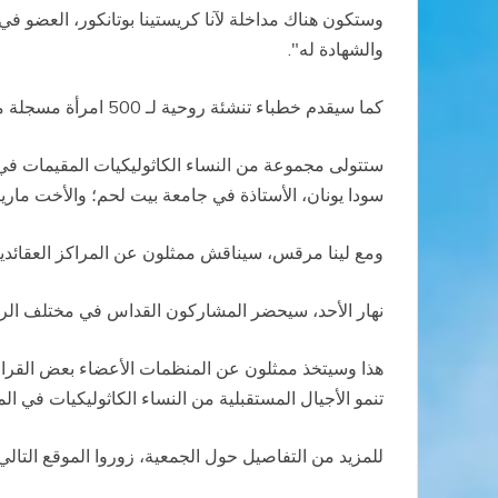
وستكون هناك مداخلة لآنا كريستينا بوتانكور، العضو ف
والشهادة له".
كما سيقدم خطباء تنشئة روحية لـ 500 امرأة مسجلة من العالم أجمع لكي يصبحن شاهدات أمينات ليسوع.
ستتولى مجموعة من النساء الكاثوليكيات المقيمات في 
سودا يونان، الأستاذة في جامعة بيت لحم؛ والأخت ماري
ومع لينا مرقس، سيناقش ممثلون عن المراكز العقائدية 
نهار الأحد، سيحضر المشاركون القداس في مختلف الرعاي
هذا وسيتخذ ممثلون عن المنظمات الأعضاء بعض القرارات
تنمو الأجيال المستقبلية من النساء الكاثوليكيات في ال
للمزيد من التفاصيل حول الجمعية، زوروا الموقع التا