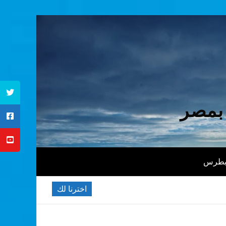
 بمصر
 بطرس
اخترنا لك