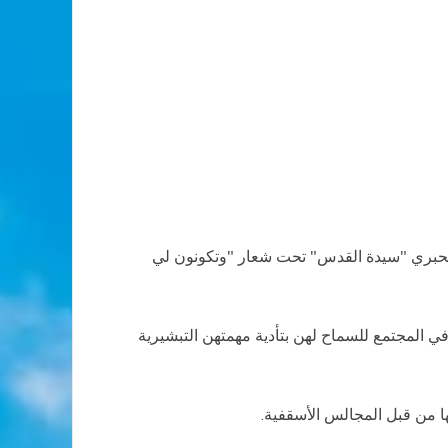
د العالمي للمنظمات النسائية الكاثوليكية من 5 ولغاية 11 أكتوبر في المعهد الحبري "سيدة القدس" تحت شعار "وتكونون لي
ي المجتمع للسماح لهن بتأدية مهمتهن التبشيرية