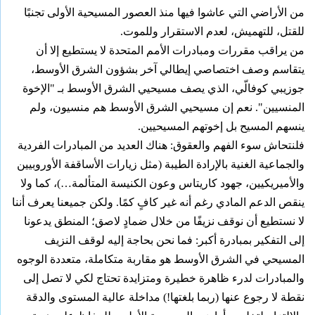
من الأراضي التي عاشوا فيها منذ العصور المسيحية الأولى تجنبًا
للقتل، للتهميش، لعدم الاستقرار وللموت.
من يراقب مقررات ومبادرات الأمم المتحدة لا يستطيع إلا أن
يتقاسم وصف اختصاصي إيطالي آخر بشؤون الشرق الأوسط،
جوزيبي كوفالّي، الذي يصف مسيحيي الشرق الأوسط بـ "الإخوة
المنسيين". نعم إن مسيحيي الشرق الأوسط هم منسيون، ولم
ينسهم المسيح بل إخوتهم المسيحيين.
فلنتحاش سوء الفهم والعقوق: هناك العديد من المبادرات الفردية
والجماعية الغنية بالإرادة الطيبة (مثل زيارات الأساقفة الأوروبيين
والأميريكيين، جهود كاريتاس وعون الكنيسة المتألمة…)، كما ولا
ينقص الدعم المادي رغم أنه غير كافٍ كمًا. ولكن جميعنا يعرف أننا
لا نستطيع أن نوقف نزيفًا من خلال ضمادٍ لاصق؛ المنطق يدعونا
إلى التفكير بمبادرة أكبر: فما نحن بحاجة إليه لوقف النزيف
المسيحي في الشرق الأوسط هو مقاربة متكاملة، متعددة الوجوه
والمبادرات لدرء ظاهرة خطيرة ومتزايدة تحتاج لكي لا تصل إلى
نقطة لا رجوع عنها (ربما بلغتها!) مداخلة عالية المستوى والدقة