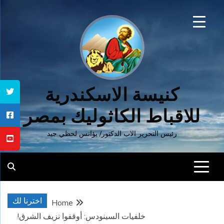
Ski
t
conten
كنيسة الاسكندرية
للاقباط الكاثوليك بمصر
رئيس التحرير الاب الدكتور/ يؤانس لحظي جيد
اخترنا لك
Home
خلفيات السينودس: أوقفوا نزيف الشرق!