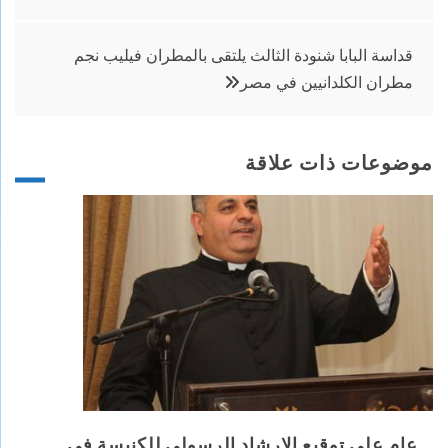
المقالات
قداسة البابا شنودة الثالث يلتقى بالمطران فيليب نجم
مطران الكلدانيين في مصر
موضوعات ذات علاقة
عام على توقيع الارشاد الرسولي للكنيسة في