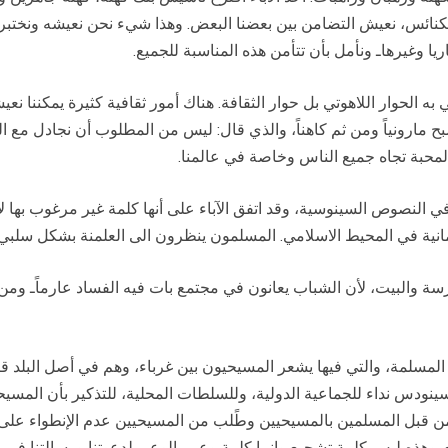
لكنائس، نعيش التضامن بين بعضنا البعض. وهذا شيء نحن نعيشه ونختبره 
ريا وغيرهاـ ونأمل بأن تتأمن هذه المناسبة للجميع.
به الحوار اللاهوتي بل حوار الثقافة. هناك أمور ثقافية كثيرة يمكننا نعيش
بح مارونياً ومن ثم كاهناً، والذي قال: ليس من المطلوب أن نجادل مع ا
محبة تجاه جميع الناس وخاصة في عالمنا.
ردت في النصوص السينوسية، وقد اتفق الآباء على أنها كلمة غير مرغوب بها
مانية في المحيط الاسلامي. المسلمون ينظرون الى العلمنة بشكل سلبي.
سة والبيت، لأن الشباب يعانون في مجتمع بات فيه الفساد عارماًـ ومن 
 المسلمة، والتي فيها يشعر المسيحيون بين غرباء، وهم في أصل البلد 
ينودس نداء للجماعية الدولية، وللسلطات المحلية، للتذكير بأن المسي
من قبل المسلمين بالمسيحيين وطًلب من المسيحيين عدم الإنطواء على ذو
وهذه ليس كلمة تشجيع وإنما كلمة وعي، الوعي لدعوتنا ورسالتنا في الم