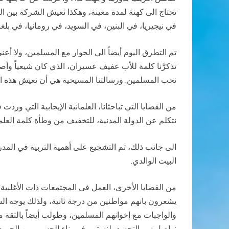
تحتاج الى كهنة لمدة معينة، وهكذا نعيش الشركة بين ا
في نيجيريا، في البنين، في السويد، في رومانيا، في بلغا
تم التطرق اليوم أيضاً الى الحوار مع المسلمين، ولا أعني 
تذكرَّنا كلمة للأب عفيف عسيران، الذي كان شيعياً وأص
نحب المسلمين. ورسالتنا المسيحية هي أن نعيش هذه ال
من القضايا التي تباحثانا، العلمانية الإيجابية التي و
نتكلم عن الدولة المدنية، للتخفيف من وطأة كلمة العل
الى جانب ذلك، تم التشجيع على أهمية التربية في المدر
البيت الوالدي.
من القضايا الأخرى، العمل في المجتمعات ذات الأغلبية
يشعرون بانهم مواطنين من درجة ثانية، ولذلك يوجه الس
والواجبات مع إخوانهم المسلمين، وطولب أيضاً بالثقة 
نواصل سر التجسد، لنستمر في بناء الجسور بين الجميع. 