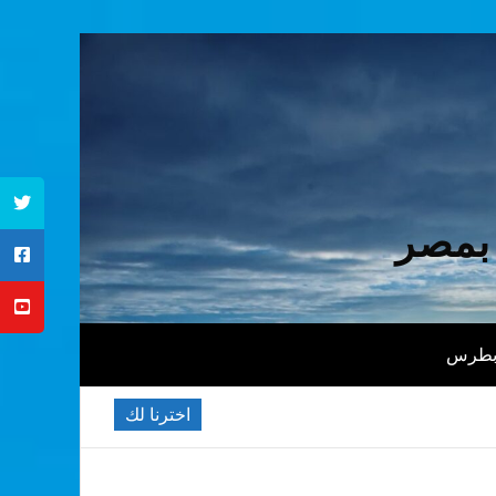
 بمصر
 بطرس
اخترنا لك