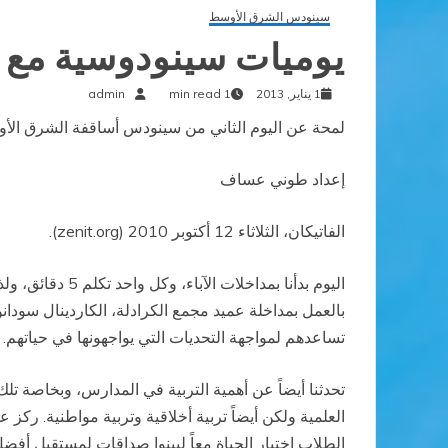
سينودس الشرق الأوسط
يوميات سينودوسية مع س
1 يناير, 2013
1 min read
admin
لمحة عن اليوم الثاني من سينودس أساقفة الشرق الأ
إعداد طوني عساف
الفاتيكان، الثلاثاء 12 أكتوبر 2010 (zenit.org).
اليوم بدأنا بم
بالعمل بمداخلة عميد مجمع الكرادلة، الكاردينال سود
تساعدهم لمواجهة التحديات التي يواجهونها في حياتهم. 
تحدثنا أيضاً عن أهمية التربية في المدارس، وبخاصة ت
العلمية ولكن أيضاً تربية أخلاقية وتربية مواطنية. ركز
الطلاب اختبار الحياة معاً ليبنوا صداقات لمستقبل أفضل