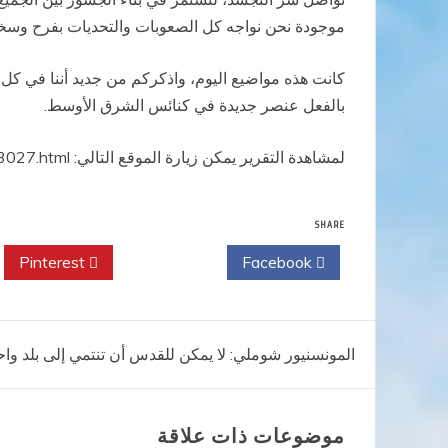
موجودة نحن نواجه كل الصعوبات والتحديات بفرح وسخا
كانت هذه مواضيع اليوم، واذكركم من جديد أننا في كل
بالفعل عنصر جديدة في كنائس الشرق الأوسط.
لمشاهدة التقرير يمكن زيارة الموقع التالي: http://www.h2onews.org/arabian/126-synod/224446602-news_id_3027.html
SHARE
Pinterest
Twitter
Facebook
تصفّح
المونسنيور شوملي: لا يمكن للقدس أن تنتمي إلى بلد واح
المقالات
موضوعات ذات علاقة