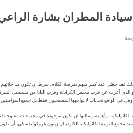
يادة المطران بشارة الراعي-
وسط
داخلات الآباء، وكل واحد تكلم 5 دقائق، ولذلك فقد حظي عدد كبير منهم بفرصة الكلام، شرط أن ت
انو الذي أعرب عن قرب مجلس الكرادلة وقرب البابا من مسيحيي الشرق 
وهي في الواقع تحديات لا يواجهها المسيحيون فقط بل جميع المواطنين، 
لك الكاثوليكية، وأهمية رسالتها ان تكون موجودة في مجتمعات مفتوحة ل
 عميد مجمع التربية الكاثوليكية الكاردينال زينون غروكوليفسكي، أن تكو
.