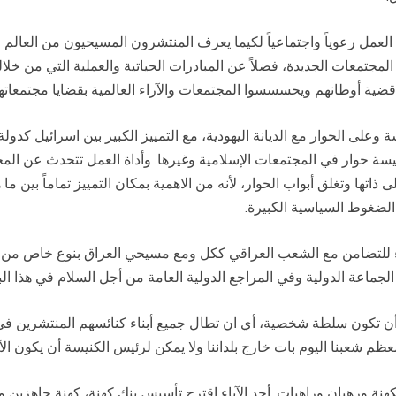
 العمل رعوياً واجتماعياً لكيما يعرف المنتشرون المسيحيون من العالم
لمجتمعات الجديدة، فضلاً عن المبادرات الحياتية والعملية التي من خلال
 قضية أوطانهم ويحسسسوا المجتمعات والآراء العالمية بقضايا مجتمعاته
وعلى الحوار مع الديانة اليهودية، مع التمييز الكبير بين اسرائيل كدولة
ة حوار في المجتمعات الإسلامية وغيرها. وأداة العمل تتحدث عن المجت
اتها وتغلق أبواب الحوار، لأنه من الاهمية بمكان التمييز تماماً بين ما 
الضغوط السياسية الكبيرة.
ء للتضامن مع الشعب العراقي ككل ومع مسيحي العراق بنوع خاص من أجل 
اعة الدولية وفي المراجع الدولية العامة من أجل السلام في هذا البلد 
أن تكون سلطة شخصية، أي ان تطال جميع أبناء كنائسهم المنتشرين في ك
ظم شعبنا اليوم بات خارج بلداننا ولا يمكن لرئيس الكنيسة أن يكون ال
ة ورهبان وراهبات. أحد الآباء اقترح تأسيس بنك كهنة، كهنة جاهزين ومُ