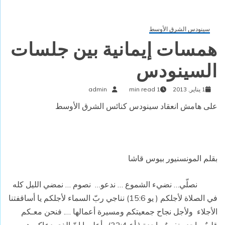
سينودس الشرق الأوسط
همسات إيمانية بين جلسات
السينودس
1 يناير, 2013
1 min read
admin
على هامش انعقاد سينودس كنائس الشرق الأوسط
بقلم
المونسنيور بيوس قاشا
نصلّي… نضيء الشموع … ندعو…
نصوم … نمضي الليل كله
في الصلاة لأجلكم ( يو 15:6) نناجي ربّ السماء لأجلكم يا أساقفتنا
الأجلاء
ولأجل نجاح جمعيتكم ومسيرة أعمالها …. فنحن معـكم