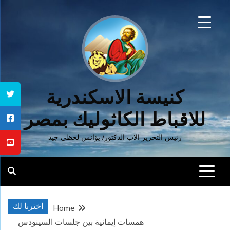
Ski
t
conten
كنيسة الاسكندرية
للاقباط الكاثوليك بمصر
رئيس التحرير الاب الدكتور/ يؤانس لحظي جيد
اخترنا لك
Home
همسات إيمانية بين جلسات السينودس