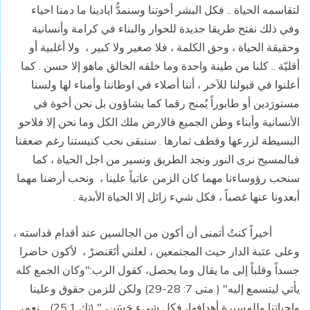
لتقاسمه الحياة .. فكل البشر أخوتنا وسنمدُّ ايادينا ما دمنا احياء
وفي ذلك نفتح طريقا جديدة للحوار والبناء في كرامة وأنسانية
وحقيقة الحياة ، وحق الكلمة ، فلا صغير ولا كبير ،
ولا أغلبية أو
أقليّة .. كلنا من طينة واحدة وما خلقه الخالق ماهو إلا حسن . كما
أعلنوا في قبولنا للآخر ، أننا أصلاء في اوطاننا وأمناء لها ولسنا
مستورَدين أو طابوراً يُمنح رقما كما يشاؤون بل نحن أخوة في
الأنسانية وأبناء وطن الجميع فالارض ملك الكل وما نحن إلا فلاحو
البسيطة لزرعها وقطف ثمارها . سنبقى نحب كنيستنا رغم ضعفنا
فبالمسيح نرى النور ونجد الطريق ونسير من اجل الحياة ، كما
سنحب رؤوساءنا مهما كان الزمن عاتياً علينا ،
ونحب أرضنا مهما
أبعدونا عنها غصباً ، فكل شيء زائل إلا الحياة الأبدية .
أخيراً كنتُ أتمنى أن أكون من الجالسين عند أقدام قداسته ،
وعلى عتبة الدار حيث المجتمعين ، لعلني أتَعَنصرْ ،
لأكون حاضرا
جسداً وقلباً إلى ما يقال وما يحصل، كقول الرب:"وكان الجمع كله
يأتي ليتسمع إليه" ( متى 7: 28-29) ولكن للزمن حقوق وعلينا
واجباتنا وللمسيرة أهدافها، فكل شيء حَسَن، " (تك 25:1)… نعم،