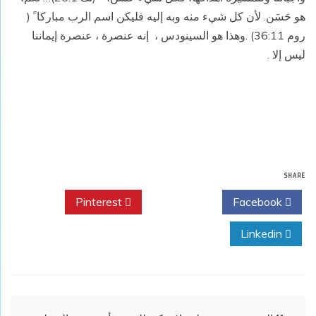
هو حَسَن. لأن كل شيء منه وبه إليه فليكن اسم الرب مباركا ً (
روم 36:11) .وهذا هو السينودس ،
إنه عنصرة ، عنصرة إيماننا
ليس إلا .
SHARE
Pinterest
Twitter
Facebook
Linkedin
تصفّح