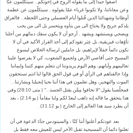
اصغوا جيداً إلى ما يقوله الروح في إخوتكم… سيتكلّمون عنّا
وعن معاناتنا، ولا تكونوا غرباء عمّا يقولوه… سيتكلّمون عن عظمة
أوطاننا وشهدائنا الذين قُتلوا أيام العصملي وحتى اللحظة… فالعراق
بلدكم جريح ولا يحتاج الى من يتأوه ويتحسر بل الى من يحب
ويضحي ويستشهد ويشهد .. أرجو أن لا يكون سفك دمائهم من أجلنا
تأوّهات فيزيقية، بل عِبَر تقودكم إلى أخذ القرار الأكيد في أن لا
نكون دائماً حَمَلاً لإبراهيم، بل حاملين لرسالة الخلاص ليسوع
المسيح حتى أقاصي الأرض ولجميع الشعوب، كي لا يفرضوا علينا
تعاليمهم وآياتهم، وهم اليوم يريدوننا ان نتعلم منهم كتبنا وايماننا
وإذا خالفناهم في الرأي أو في قول الحق قالوا لنا انتم تستحقون
الموت والتهجير، وهل تعلمون في هذا أننا نحيا إنجيلنا وبشارتنا…
فمخلّصنا يقول:"لا تخافوا مِمَّن يقتل الجسد…" ( متى 28:10).وفي
هذا يتحقق ما قاله إنه ذاهب ليعدّ لكم ولنا مقاماً ( يو 2:14) ، بعد
أن يطرد سيد هذا العالم إلى الخارج ( يو 31:12) .
بعد عودتكم أعلنوا أننا كنّا ، والسينودس جدَّدَ الدعوة في أن
تعلنوا دائما أن المسيحية تقبل الأخر ليس للعيش معه فقط بل