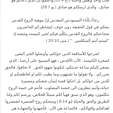
قلبٌ واحد ونفسٌ واحدة ( أع 32:4).وأعلموا إنّ الذي دعاكم هو
صادق ، والذي ارسلكم هو صادق ( يو 28:7)
رجاءً ياآباء السينودس المقدس إنّ موهبة الروح القدس
معكم في قول الحقيقة دون خوف، ليشاطركم الحاضرون
شجاعتكم فالروح القدس يتكلّم فيكم لخير كنيسته وشعبه إذ
"لستم أنتم المتكلمين…" ( متى 20:10 ).
اشرحوا للأساقفة الذين حولكم، وأوصلوا الخبر اليقين
لصخرة الكنيسة ، الأب الأقدس ، فهو المسيح على أرضنا ، الذي
يصغي إليكم ساعة حديثكم، لتكونوا شهودَ الحق… لا تخافوا، فالحق
يحرركم… ولا تقولوا ما تشتهون،وما يطيب لكم او لعاطفتكم او
للذين من حولكم
بل احكوا قصة إيمان شعبكم ومسيرة
حياته،وأنتم تنظرون الى خشبة المصلوب
فأنتم في خيمة الروح
تتكلمون، وهو الذي سبق فهيأ لكم سبيلاً للخلاص، ورسم لكم ولنا
الطريق والحق والحياة (يو 6:14 ).ومنحكم روح العنصرة لتعنصروا
اهدافكم واقوالكم ، فالساعة هي الآن ، فأشهدوا والشهادة هي