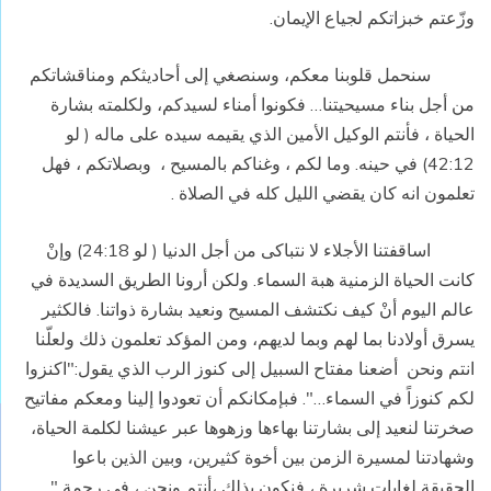
وزّعتم خبزاتكم لجياع الإيمان.
سنحمل قلوبنا معكم، وسنصغي إلى أحاديثكم ومناقشاتكم
من أجل بناء مسيحيتنا… فكونوا أمناء لسيدكم، ولكلمته بشارة
الحياة ، فأنتم الوكيل الأمين الذي يقيمه سيده على ماله ( لو
42:12) في حينه. وما لكم ، وغناكم بالمسيح ،
وبصلاتكم ، فهل
تعلمون انه كان يقضي الليل كله في الصلاة .
اساقفتنا الأجلاء لا نتباكى من أجل الدنيا ( لو 24:18) وإنْ
كانت الحياة الزمنية هبة السماء. ولكن أرونا الطريق السديدة في
عالم اليوم أنْ كيف نكتشف المسيح ونعيد بشارة ذواتنا. فالكثير
يسرق أولادنا بما لهم وبما لديهم، ومن المؤكد تعلمون ذلك ولعلّنا
انتم ونحن
أضعنا مفتاح السبيل إلى كنوز الرب الذي يقول:"اكنزوا
لكم كنوزاً في السماء…". فبإمكانكم أن تعودوا إلينا ومعكم مفاتيح
صخرتنا لنعيد إلى بشارتنا بهاءها وزهوها عبر عيشنا لكلمة الحياة،
وشهادتنا لمسيرة الزمن بين أخوة كثيرين، وبين الذين باعوا
الحقيقة لغايات شريرة ، فنكون بذلك ،أنتم ونحن ، في رحمة "