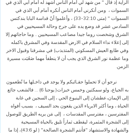
الراية إذ قال " من شهد لي أمام الناس أشهد له أمام أبي الذي في
السموات ،
ومن أنكرني أمام الناس أنكره أمام أبي الذي في
السموات " (متى 32:10-33) ، وأعلموا أنّ قداسة البابا بندكتس
السادس عشر قد وضع يده على جرح وحالة المسيحيين في
الشرق وشخصت روما جيدا مصاعب المسيحيين .. وما حاجاتهم إلا
إلى إعلاء نداء السلام في الارض المقدسة وفي المشرق باكمله
وفي طابع العيش المسكوني (المتذبذب) في مشرقنا وقبول الاخر
وما عظمة نور الشرق الذي يجب أن لا ينطفأ مهما صَعُبَت مسيرة
الزمن.
نرجو أن لا تحملوا حقـائبكم ولا يوجد في داخـلها ما تُطعمون
به الجياع، ولو سمكتين وخمس خبزات( يوحنا 6) … فالشعب جائع
إلى الإيمان،عطشان إلى الينبوع الحي ، إلى السجين في غابة
الحياة ، وما أكثر الابرياء الذين يقعون بحد السيف ،
بسبب أفواه
المفترسين ، مفترسي المقدسات ،
إلى مَن يريه الطريق للوصول
إلى الشجرة المثمرة، ليقطف ثماراً تليق بالحياة المسيحية
والشهادة والاستشهاد "فأنتم الشجرة الصالحة" ( لو 43:6)، إذا ما