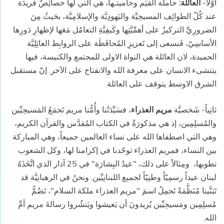
أوَّلاً-
العائلة:
حاملة القيَم وحاميتـها، هي التي لَها خصائِصُ فريدَة
عند كُلّ الطوائِف المسيحِيَّة واليَهودِيَّة والإسلامِيَّة، بحَيثُ مِنَ
الضرورِيِّ التركيزُ على أهمِّيَّتِها وكَيفِيَّةِ التعامُل مَعَها لإظهارِ دَورِها
الأساسِيّ، فَنسعى إلى تَعزيزِ المُحافَظَة على الروابِط العائِلِيَّة
الحميدة، لان العائلة هي النواة الاولى للمجتمع والكنيسة، فيها
يتنشىء الانسان على معرفة الله والانفتاح على الآخر.
إنّ مستقبل
الشرق الاوسط يتوقف على العائلة.
ثانِياً- شَخصيَّة
مريم العذراء
، فسَيِّدَتُنا وأُمُّنا مريم تَجمَعُ المَسيحِيِّين
والمُسلِمِين، إذ هي مذكورَةٌ في الكتاب المُقدَّس والقرآن الكريم،
وهي التي اصطفاها الله على نساء العالمين جميعاً، وهي المباركة
بين النساء، فمريم العذراء توحّدنا في إكرامنا لها، وكل الشعوب
تطوبها، ومِثالاً على ذلك، "عيدُ البِشارَة" في 25 آذار الذي اتَّخَذَهُ
لبنان عيداً رسمِيّاً وطنِيّاً لجميع اللبنانِيِّين. ونحنُ في الرهبانِيَّة قد
تَبَنَّينا مُنَظَّمَةً تَحمِلُ اسمَ "مريم العذراء ملكة السلام"، تَضُمُّ
مُسلِمِين ومَسيحِيِّين يُريدونَ أن يَعيشوا ويَنشُروا رسالةَ مريم أمِّ
الله.