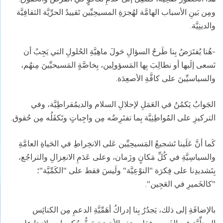
ومِن بَينِ الأسباب الهامَّة لهُجرَةِ المسيحِيِّين تَقييدُ الحرِّيَّة الثقافِيَّة
والدينِيَّة.
-هُنا يُفتَرَضُ بِنا طَرحُ السؤالِ حَولَ ماهِيَّةِ الحُلولِ التي يَجِبُ أن
نَسعى إلَيها أو نطالِبَ بِها المَسؤولِين، بِخاصَّةٍ المَسيحيِّينَ مِنهُم،
والسياسيِّينَ على كافَّةِ الأصعِدَة.
الجَوابُ يَكمُنُ في العَمَلِ لإحلالِ السلام والديمُقراطِيَّة، وفي
التركيزِ على المُواطِنِيَّة بِما تفتَرِضُه مِن واجِباتٍ وتَكفَلُه مِن حُقوق.
كَما أنَّ عَلَينا تَشجيعُ المَسيحِيِّين عَلى الانخِراطِ في الحَياةِ العامَّةِ
والسياسِيَّةِ في كُلِّ مَكانٍ وزَمان، وعلى عَدَمِ الانعِزالِ والتراجُع،
بِتَشديدِنا على فِكرَة "النوْعِيَّة" ولَيسَ فقط على "الكَمِّيَّة"؛
"كالخَميرِ في العَجِين".
بالإضافَةِ إلى ذلك، يَجدُرُ بِنا إدراكُ أهَمِّيَّةِ الدعمِ مِن الكنائِس