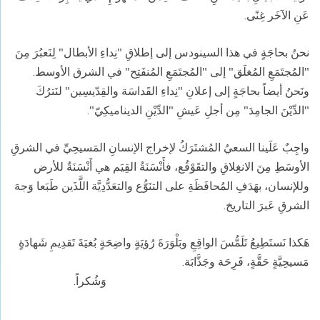
عَنِ الآخَر غِنًى.
نحنُ بحاجَةٍ في هذا السينودس إلى إطلاقِ "نِداءِ الأبطال" لِنَعبُرَ مِنَ
"المُجتَمَعِ المُغلَق" إلى "المُجتَمَعِ المُنفَتِح" في الشرق الأوسط.
ونَحنُ أيضاً بحاجَةٍ إلى إعلانِ "نِداءِ القَداسَة والقِدّيسِين" لنَترُكَ
"الدِّيْنَ الجامِدَ" مِن أجلِ عَيشِ "الدِّيْنِ الديناميكِيّ".
واجِبٌ عَلَينا السعيُ المُشتَرَكُ لإخراج الإنسانِ المَسيحِيِّ في الشرقِ
الأوسَطِ مِنَ الانغِلاقِ والتقَوْقُع، فأَنْسَنَةُ القِيَم هي أَنْسَنَةٌ للأرض
وللإنسان، بهَدَفِ المُحافَظَةِ على التنَوُّع والتعَدُّدِيَّة اللَّذَين طَبَعا وَجهَ
الشرقِ عَبرَ التاريخ.
هَكذا نَستَطِيعُ تَلَمُّسَ الواقِعِ وبَلْوَرَةَ رُؤيَةٍ واضِحَةٍ بُغيَةَ تَقدِيمِ شَهادَةٍ
مَسيحِيَّةٍ حَقَّةٍ، فَرِحَة وجَذَّابَة.
وَشُكراً.