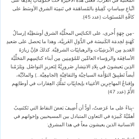
المحلِّيَّة في الغَرب، فعَلى هذه الأخيرَة حَثُّ حُكوماتِ بِلادِها على
اتِّباعِ سِياساتٍ كَفِيلةٍ بالمُساهَمَة في تَنمِيَة الشرق الأوسَط على
كافَّةِ المُستَوَيات (عدد 45).
-مِن جِهَةٍ أُخرى، على الكنائِس المحلِّيَّة الشرق أوسَطِيَّة إرسالُ
كَهَنةٍ لخِدمَة الكَنيسَة في الدُّوَلِ الغَربِيَّة، وهذا ما يَحصل على صَعيدِ
العَديدِ مِن الأبرَشِيّات والرهبانِيّات الشرقِيَّة. كذلكَ فإنَّ زيارَةَ
الأساقِفَة والرؤساء العامِّين للمُؤمِنِين مِن أبناء كنائِسِهم المَحَلِّيَّة
الذِين يَعيشونَ في بِلادِ الانتِشارِ ضَرورِيَّةٌ لِتَعزيزِ التواصُل. ويَلزَمُنا
أيضاً تَطبِيقُ التوْأَمَة السياحِيَّة والثقافِيَّة (الجامِعِيَّة…) والمادِّيَّة،
وإقناعُ المهاجِرِين الأغنِياء بإيجابِيّاتِ تَمَلُّكِ العِقارات في أوطانِهِم
الأُمّ (عدد 47)
-بِناءً على ما عَرَضتُ، أوَدُّ أن أُضِيفَ بَعضَ النقاط التي تَكتَسِبُ
أهمِّيَّةً كَبيرَة في التعاون المتبادل بين المسيحيين وإخوانهم في
الانسانية الذين يعيشون معاً في هذا المشرق: