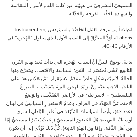
المسيحيّ المَشرِقِيّ في هوِيَّتِه عَبرَ كلمة الله والأسرار المقدَّسة
والشهادة الحَقَّة، الفَرِحَة والجَذّابَة.
انطِلاقاً مِن ورقة العَمَل الخاصَّة بالسينودس (Instrumentem
Laboris)، أوَدُّ التطَرُّقَ إلى القسم الأول الذي يتناول "الهُجرة" في
الأرقام 43-48.
بِدايَةً، يوضِحُ النصُّ أنَّ أسبابَ الهُجرة التي بدَأت بُعَيدَ نهايَةِ القَرنِ
التاسِع عَشَر، تُختَصَر في اثنَين: السياسة والاقتصاد، ويتفرَّع مِنها
الحالَةُ الأمنِيَّة بشكلٍ خاصٍّ وعدَمُ الاستِقرار، ثمَّ ينعَكِس هذا على
الناحِيَة الاجتِماعِيَّة. إنَّ تزايُدَ الهجرةِ اليومَ يتَسَبَّب به الصراعُ
الفلسطينيّ – الإسرائيليّ في الأراضي المُقَدَّسَة، والوَضعُ
الاجتماعيُّ المُهَدِّد في العراق، وعَدَمُ الاستقرارِ السياسِيِّ في لبنان
(عدد 43)، وأيضاً السياساتُ المُتَّبَعَة في أغلَبِ البُلدانِ الشرق
أوسَطِيَّة التي تتجاهَلُ الحُضورَ المسيحِيّ ( بِحَيثُ يُعتَبَرُ المسيحيُّ إمّا
مِن أهلِ الذِّمَّة، وإمّا مِنَ الفِئَةِ الثانِيَة). كُلُّ ذَلكَ يُؤَدِّي إلى أن يَكونَ
هذا الحُضورُ ضَحِيِّةً، فنَصِلُ إلى عَدَمِ تكافؤٍ في الفُرَص والحُقوق.