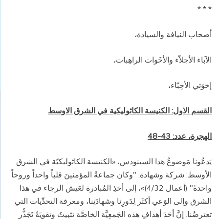
* * *
أصحاب النيافة والسيادة،
الآباء الأجلاّء والأخَوات الراهِبات،
إخوَتي الأحِبّاء،
القسم الاول: الكنيسة الكاثوليكية في الشرق الاوسط
الهجرة، عدد: 43-48
يَدعُونا مَوضوعُ هذا السينودس، «الكنيسة الكاثوليكيّة في الشرق
الأوسط: شركة وشهادة. "وكان جماعةُ المؤمنينَ قلباً واحداً وروحاً
واحدةً" (أعمال 4/32)»، إلى أخذِ المُبادرة لعَيش الرجاء في هذا
الشرق وإلى الوَعي أكثَر لِدَورِنا وشهادَتِنا، ومعرفة التحدِّيات التي
تعترضُنا. إنَّ أحَدَ أهدافِ هذه الجَمعِيَّة الخاصَّة تثبِيتُ وتقوِيَةُ تَجَذُّرِ