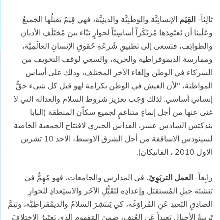
ثالِثاً-
القِيَم
الإنسانِيَّة والوَطَنِيَّة والدينِيَّة، فهي قِيَمٌ يَقبَلُها الجَميعُ
وعَلَينا أن نَعتَمِدَها مُرتَكَزاً أساسِيّاً لحوارٍ بَنّاء بينَ مُختَلَفِ الأديان
والطوائِف، فنَسعى إلى تَطبيقِ شُرعَةِ حُقوقِ الإنسانِ العالَمِيَّة،
وممارسة الديموقراطية والحرية، والسعي لوقف التخويف من
الشركاء في الوطن وإلغاء الآخر المختلف، وذلك على أساس
المواطنة، "لأن العيش في الوطن بكرامة لهو قبل كل شيء حقٌّ
إنساني أساسي: لذلك وَجَب تعزيز شروط السلام والعدالة التي لا
غنى عنها من أجل إنماءٍ متناغمٍ لجميع سكاّن المنطقة (البابا
بندكتس السادس عشر، القداس الحبري لافتتاح الجمعية الخاصة
لسينودس الاساقفة من أجل الشرق الاوسط، الاحد 10 تشرين
الاول 2010 ، الفاتيكان).
رابِعاً-
العمل التربَوِيّ
، في المدارس والجامعات، فهو مُهِمٌّ في
تنشئة جيلِ المُستقبَل وإعدادِه لتَقَبُّلِ الآخَر والاستِعدادِ للحوارِ
الصادِقِ البَعيدِ عَنِ المُراوَغَة، كي يَنتَشِرَ السلامُ والديمُقراطِيَّة، وتَتِمَّ
تَربيةُ الأجيالِ بَعيداً عَنِ العُنف، ضِمنَ المَفهومِ الذي يَعتَبِرُ الاختِلافَ