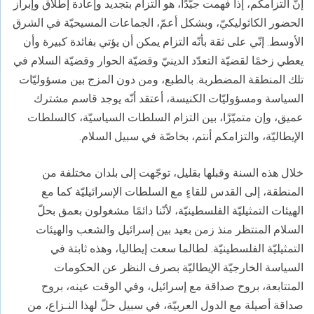
إنّ التزامكم، إذا فهمت جيّدًا، هو التزام بتجديد وإعادة إطلاق وإبراز
الحضور الكاثوليكيّ، وبشكل أعمّ، الجماعات المسيحيّة في الشرق
الأوسط. إنّي على ثقة بأنّه التزام يمكن أن يؤتي بفائدة كبيرة وأن
يعطي زخمًا لقضيّة التعدّد الدينيّ وقضيّة الحوار وقضيّة السلام في
تلك المنطقة المضطربة. بالطبع، ومن دون المزج بين مسؤوليّات
السياسة ومسؤوليّات الكنيسة، أعتقد أنّه يوجد قاسم مشترك
عميق، وإن متميّزًا، بين التزام السلطات السياسيّة، كالسلطات
الإيطاليّة، والتزامكم أنتم، بخاصّة في سبيل السلام.
خلال هذه السنة وقبلها بقليل، توجّهت إلى بلدان مختلفة من
المنطقة، إلى القدس للقاءٍ مع السلطات الإسرائيليّة كما مع
الهيئات التمثيليّة الفلسطينيّة، لأنّنا دائمًا مشغولون بعمق بحلّ
السلام المنتظر منذ زمن بعيد بين إسرائيل والشعب والهيئات
التمثيليّة الفلسطينيّة. لطالما سعت إيطاليا، وهذه ثابتة في
السياسة الخارجيّة الإيطاليّة بصرف النظر عن الحكومات
المتتابعة، بروح صداقة مع إسرائيل، وفي الوقت عينه، بروح
صداقة أصيلة مع الدول العربيّة، في سبيل حلّ لهذا النـزاع، من