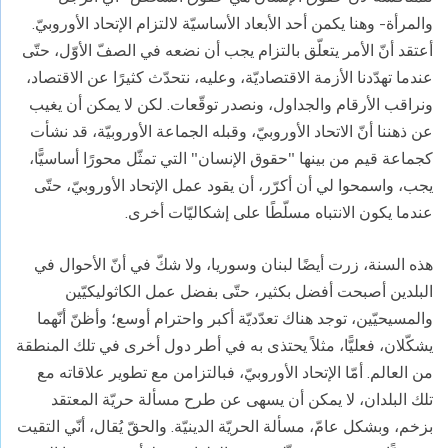
والمرأة- وهنا يكمن أحد الأبعاد الأساسيّة لالتزام الإتحاد الأوروبيّ.
أعتقد أنّ الأمر يتعلّق بالتزام يجب أن نضعه في الصفّ الأوّل، حتّى
عندما تهدّدنا الأزمة الاقتصاديّة، وعليه، نتحدّث كثيرًا عن الاقتصاد،
ونراقب الأرقام والجداول، ونصدر توقّعات. لكن لا يمكن أن يغيب
عن ذهننا أنّ الاتحاد الأوروبيّ، وقبله الجماعة الأوروبيّة، قد نشأت
كجماعة قيم من بينها "حقوق الإنسان" التي تمثّل محورًا أساسيًّا،
يجب، واسمحوا لي أن أكرّر، أن يقود عمل الإتحاد الأوروبيّ، حتّى
عندما يكون الانتباه مسلّطًا على إشكاليّات أخرى.
هذه السنة، زرت أيضًا لبنان وسوريا، ولا شكّ في أنّ الأحوال في
البلدين أصبحت أفضل بكثير، حتّى بفضل عمل الكاثوليكيّين
والمسيحيّين، توجد هناك تعدّديّة أكبر واحترام أوسع؛ وأظنّ أنّهما
يشكّلان، فعليًّا، مثلاً يحتذى به في أطر دول أخرى في تلك المنطقة
من العالم. أمّا الإتحاد الأوروبيّ، فبالتزامن مع تطوير علاقاته مع
تلك البلدان، لا يمكن أن يسهى عن طرح مسألة حريّة المعتقد
بزخم، وبشكل عامّ، مسألة الحريّة الدينيّة. والحقّ يُقال، أنّي التقيت