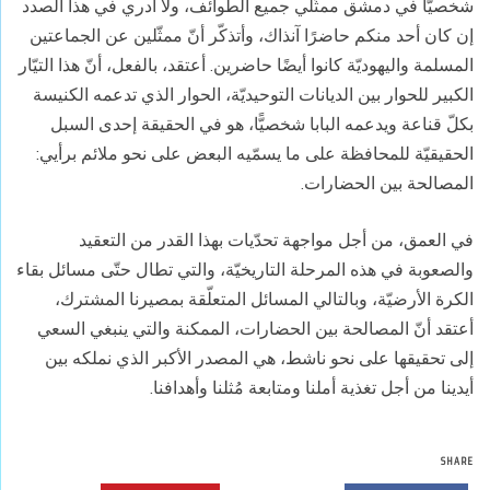
شخصيًّا في دمشق ممثّلي جميع الطوائف، ولا أدري في هذا الصدد
إن كان أحد منكم حاضرًا آنذاك، وأتذكّر أنّ ممثّلين عن الجماعتين
المسلمة واليهوديّة كانوا أيضًا حاضرين. أعتقد، بالفعل، أنّ هذا التيّار
الكبير للحوار بين الديانات التوحيديّة، الحوار الذي تدعمه الكنيسة
بكلّ قناعة ويدعمه البابا شخصيًّا، هو في الحقيقة إحدى السبل
الحقيقيّة للمحافظة على ما يسمّيه البعض على نحو ملائم برأيي:
المصالحة بين الحضارات.
في العمق، من أجل مواجهة تحدّيات بهذا القدر من التعقيد
والصعوبة في هذه المرحلة التاريخيّة، والتي تطال حتّى مسائل بقاء
الكرة الأرضيّة، وبالتالي المسائل المتعلّقة بمصيرنا المشترك،
أعتقد أنّ المصالحة بين الحضارات، الممكنة والتي ينبغي السعي
إلى تحقيقها على نحو ناشط، هي المصدر الأكبر الذي نملكه بين
أيدينا من أجل تغذية أملنا ومتابعة مُثلنا وأهدافنا.
SHARE