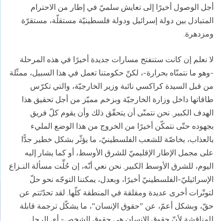
أجل الوصول أخيرًا إلى تعايش سلميّ في إطار من الاحترام
المتبادل بين دولة إسرائيل ودولة فلسطينيّة مستقلّة، مستقرّة
ومزدهرة.
لا نعلم إن كانت ستنفتح مسارات جديدة أخيرًا في هذه المرحلة
-وهو ما نتمنّاه بحرارة-، لكنّ حكومتنا تعمل في هذا السبيل، ممثّلة
من قبل السيدة كراكسي نائبة وزير الخارجيّة، والتي تكرّس
طاقاتها داخل وزارة الخارجيّة وبزخم مميّز من أجل تحقيق هذا
الهدف الكبير. نحن نتمنّى أن يتحقّق ذلك وأن يقوم كلّ فريق
بجهوده حتّى نتمكّن أخيرًا من الخروج من هذا الوضع المليء
بالعذاب، بخاصّة للشعب الفلسطينيّ، ما يؤثّر بشكل خطير جدًّا
على مجمل الإطار الإقليميّ للشرق الأوسط، أو كما يشار إليه
اليوم، للشرق الأوسط الكبير. نحن نعي أنّه، إن حُلِّت مسألة النـزاع
الإسرائيليّ-الفلسطينيّ أخيرًا، وبعدل، يمكننا التوجّه نحو حلّ
لتوتّرات أخرى عديدة ومقلقة في المنطقة كلّها. لقد تحدّثتم عن
حقّ، وبشكل أعمّ، عن "حقوق الإنسان"، ما يشكّل ترجمة قابلة
للمناقشة لأنّ حقوق الإنسان هي حقوق الشخص- أي الرجل