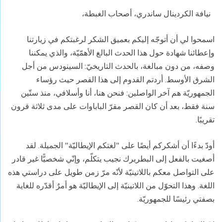
نيافة الكردينال ساندري، أصحاب الغبطة،
اسمحوا لي أن أتوجّه إليكم بعميق الشكر لرغبتكم في زيارتنا
وإعطائنا شهادة حول هذا الحدث البالغ الأهمّيّة، والذي يمكننا
وصفه، من دون مبالغة، بالحدث التاريخيّ: السينودس من أجل
الشرق الأوسط. أردتم القدوم إلى هذا القصر حيث رؤساء
الجمهوريّة هم آخر الواصلين: فنحن هنا، أنا وأسلافي، منذ ستّين
سنة فقط، بعد أن كان القصر مقرّ الباباوات على مدى ثلاثة قرون
تقريبًا.
أودّ بدءًا أن أشكركم أيضًا على "لغتكم الإيطاليّة" الجميلة. لقد
أصغيت بالفعل إلى البطريرك نجيب يتكلّم، وإنّي شخصيًّا غير قادر
على التواصل معكم باللاتينيّة لأنّه مرّ زمن طويل على دراستي هذه
اللغة. وهذا التحوّل من اللاتينيّة إلى الإيطاليّة هو أمرٌ أقدّره للغاية
بصفتي رئيسًا للجمهوريّة.