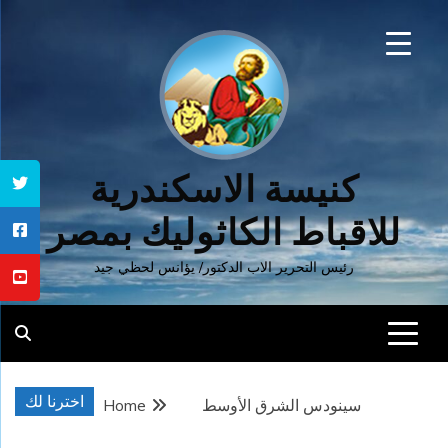
Ski
t
conten
كنيسة الاسكندرية
للاقباط الكاثوليك بمصر
رئيس التحرير الاب الدكتور/ يؤانس لحظي جيد
اخترنا لك
سينودس الشرق الأوسط
Home