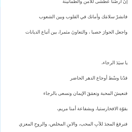
إنَ أرضَنا عطشى للأمن والطمأنينة
فانشرْ سلامَك وأمانك في القلوب وبين الشعوب
واجعل الحوارَ خصبا ، والتعاونَ مثمرا، بين أتباع الديانات
يا سيَدَ الرجاء،
قدْنا وسْط أوجاع الدهر الحاضر
فنعيشَ المحبة ونعمَقَ الإيمان ونسعى بالرجاء
بقوّة الافخارستيا، وبشفاعة أمنا مريم،
فنرفعَ المجدَ للآبِ المحب، والابنِ المخلص، والروحِ المعزي