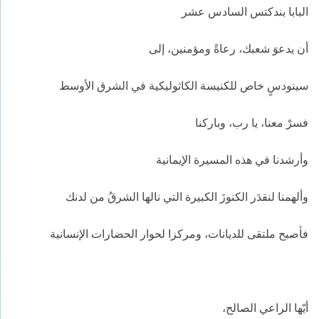
البابا بندكتس السادس عشر
أن يدعوَ شعبك، رعاةً ومؤمنين، إلى
سينودسٍ خاص للكنيسة الكاثوليكية في الشرق الأوسط
فسرْ معنا، يا رب، وباركنا
وأرشدنا في هذه المسيرة الإيمانية
وألهمنا لنقدَر الكنوزَ الكبيرة التي نالها الشرقُ من لدنك
فأصبح ملتقى للديانات، ومركزا لحوار الحضارات الإنسانية
أيّها الراعي الصالح،