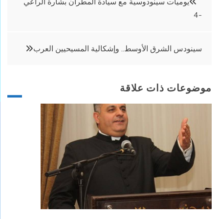
يوميات سينودوسية مع سيادة المطران بشارة الراعي
-4
المقالات
سينودس الشرق الأوسط.. وإشكالية المسيحيين العرب
موضوعات ذات علاقة