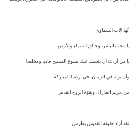
أيّها الآب السماوي
يا محبَ البشر، وخالقَ السماءِ والأرض،
يا من أردتَ أن يتجسَد ابنك يسوع المسيح فاديا ومخلصا
وأن يولدَ في الزمان، في أرضنا المباركة
من مريم العذراء، وبقوّة الروح القدس
لقد أراد خليفة القديس بطرس