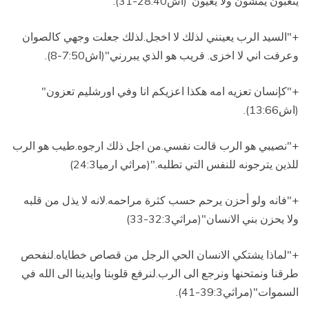
يتعبون يمشون ولا يعيون"(اش28:40-31).
+"السيد الرب يعينني لذلك لا اخجل.لذلك جعلت وجهي كالصوان
وعرفت اني لا اخزى. قريب هو الذي يبررني"(اش7:50-8)
.
+"كإنسان تعزيه امه هكذا اعزيكم انا وفي اورشليم تعزون"
(اش13:66)
.
+"نصيبي هو الرب قالت نفسي.من اجل ذلك ارجوه
.
طيب هو الرب
للذين يترجونه للنفس التي تطلبه
.
"(مراثي ارميا24:3)
+"فانه ولو أحزن يرحم حسب كثرة مراحمه
.
لانه لا يذل من قلبه
ولا يحزن بني الانسان"(مراثي32:3-33)
+"لماذا يشتكي الانسان الحي الرجل من قصاص خطاياه.لنفحص
طرقنا ونمتحنها ونرجع الى الرب
.
لنرفع قلوبنا وايدينا الى الله في
السموات"(مراثي39:3-41).