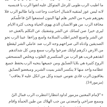
ما اطيب الرب.طوبى للرجل المتوكل عليه
.
اتقوا الرب يا قديسيه
لانه ليس عوز لمتقيه
.
لاشبال احتاجت وجاعت واما طالبو الرب فلا
يعوزهم شيء من الخير.
هلم ايها البنون استمعوا اليّ فاعلّمكم
مخافة الرب
.
من هو الانسان الذي يهوى الحياة ويحب كثرة الايام
ليرى خيرا
.
صن لسانك عن الشر وشفتيك عن التكلم بالغش
.
حد
عن الشر واصنع الخير.اطلب السلامة واسع وراءها
.
عينا الرب نحو
الصديقين واذناه الى صراخهم
.
وجه الرب ضد عاملي الشر ليقطع
من الارض ذكرهم
.
اولئك صرخوا والرب سمع ومن كل شدائدهم
انقذهم
.
قريب هو الرب من المنكسري القلوب ويخلص المنسحقي
الروح
.
كثيرة هي بلايا الصدّيق ومن جميعها ينجيه الرب
.
يحفظ جميع
عظامه.واحد منها لا ينكسر
.
الشر يميت الشرير ومبغضو الصدّيق
يعاقبون
.
الرب فادي نفوس عبيده وكل من اتكل عليه لا يعاقب"
(مزمور34).
+"لإمام المغنين.مزمور لداود.انتظارا انتظرت الرب فمال اليّ
وسمع صراخي واصعدني من جب الهلاك من طين الحمأة واقام