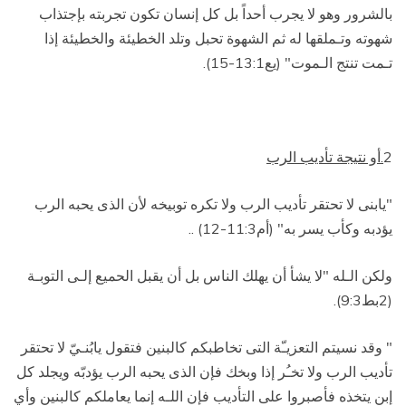
بالشرور وهو لا يجرب أحداً بل كل إنسان تكون تجربته بإجتذاب
شهوته وتـملقها له ثم الشهوة تحبل وتلد الخطيئة والخطيئة إذا
تـمت تنتج الـموت" (يع13:1-15).
2
.أو نتيجة تأديب الرب
"يابنى لا تحتقر تأديب الرب ولا تكره توبيخه لأن الذى يحبه الرب
يؤدبه وكأب يسر به" (أم11:3-12) ..
ولكن الـله "لا يشأ أن يهلك الناس بل أن يقبل الحميع إلـى التوبـة
(2بط9:3).
" وقد نسيتم التعزيـّة التى تخاطبكم كالبنين فتقول يابُنـيّ لا تحتقر
تأديب الرب ولا تخـُر إذا وبخك فإن الذى يحبه الرب يؤدبّه ويجلد كل
إبن يتخذه فأصبروا على التأديب فإن اللـه إنما يعاملكم كالبنين وأي