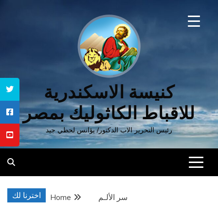
Ski
t
conten
كنيسة الاسكندرية
للاقباط الكاثوليك بمصر
رئيس التحرير الاب الدكتور/ يؤانس لحظي جيد
اخترنا لك
سر الألـم
Home