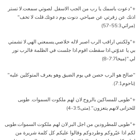
+"دعوت باسمك يا رب من الجب الاسفل.
لصوتي سمعت.لا تستر
اذنك عن زفرتي عن صياحي
.
دنوت يوم دعوتك.قلت لا تخف"
(مراثي55:3-57)
+"ولكنني اراقب الرب اصبر لاله خلاصي.يسمعني الهي.لا تشمتي
بي يا عدوّتي.اذا سقطت اقوم.اذا جلست في الظلمة فالرب نور
لي
.
"(ميخا7:7-8)
"صالح هو الرب حصن في يوم الضيق وهو يعرف المتوكلين عليه"
(ناحوم7:1)
.
+"طوبى للمساكين بالروح.لان لهم ملكوت السموات
.
طوبى
للحزانى.لانهم يتعزون"
.
(متى3:5-4)
+"طوبى للمطرودين من اجل البر.لان لهم ملكوت السموات
.
طوبى
لكم اذا عيّروكم وطردوكم وقالوا عليكم كل كلمة شريرة من