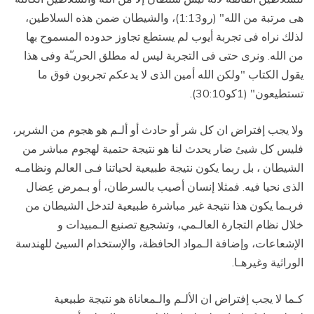
هى مرتبة من الله" (رو1:13)، والشيطان ضمن هذه السلاطين،
لذلك نراه فى تجربة أيوب لم يستطع تجاوز حدوده المسموح بها
من الله. ونرى حتى فى التجربة ليس له مطلق الحريـّة وفى هذا
يقول الكتاب "ولكن الله أمين الذى لا يدعكم تجربون فوق ما
تستطيعون" (1كو30:10).
ولا يجب إفتراض ان كل شر أو حادث أو ألـم هو هجوم من الشرير،
فليس كل شيئ ضار يحدث لنا هو نتيجة حتمية لهجوم مباشر من
الشيطان ، بل ربما يكون نتيجة طبيعية لحياتنا فـى العالم ونظامـه
الذى نحيا فيه. فمثلا إنسان أصيب بالسرطان، أو بـمرض عِضال
فربـما يكون هذا نتيجة غير مباشرة طبيعية لتدخل الشيطان من
خلال نظام التجارة العالـمي، وتشجيع تصنيع الـمبيدات و
الإشعاعات، وإضافة الـمواد الحافظة، والإستخدام السيئ للهندسة
الوراثية وغيرهـا.
كـما لا يجب إفتراض ان الألـم والـمعاناة هو نتيجة طبيعية