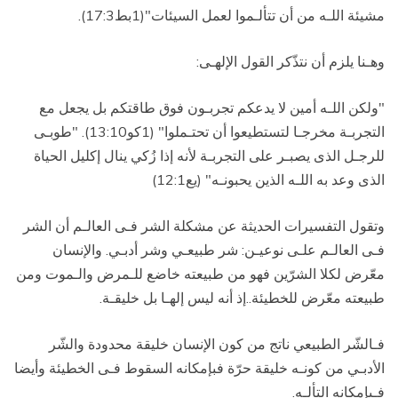
مشيئة اللـه من أن تتألـموا لعمل السيئات"(1بط17:3).
وهـنا يلزم أن نتذّكر القول الإلهـى:
"ولكن اللـه أمين لا يدعكم تجربـون فوق طاقتكم بل يجعل مع
التجربـة مخرجـا لتستطيعوا أن تحتـملوا" (1كو13:10). "طوبـى
للرجـل الذى يصبـر على التجربـة لأنه إذا زُكي ينال إكليل الحياة
الذى وعد به اللـه الذين يحبونـه" (يع12:1)
وتقول التفسيرات الحديثة عن مشكلة الشر فـى العالـم أن الشر
فـى العالـم علـى نوعيـن: شر طبيعـي وشر أدبـي. والإنسان
معّرض لكلا الشرّين فهو من طبيعته خاضع للـمرض والـموت ومن
طبيعته معّرض للخطيئة..إذ أنه ليس إلهـا بل خليقـة.
فـالشّر الطبيعي ناتج من كون الإنسان خليقة محدودة والشّر
الأدبـي من كونـه خليقة حرّة فبإمكانه السقوط فـى الخطيئة وأيضا
فـىإمكانه التألـه.