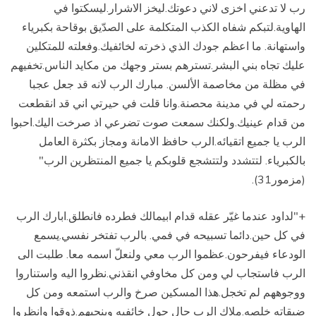
رب لا تدعني اخزى لاني دعوتك.ليخز الاشرار.ليسكتوا في
الهاوية
.
لتبكم شفاه الكذب المتكلمة على الصدّيق بوقاحة بكبرياء
واستهانة.
ما اعظم جودك الذي ذخرته لخائفيك.وفعلته للمتكلين
عليك تجاه بني البشر
.
تسترهم بستر وجهك من مكايد الناس.تخفيهم
في مظلة من مخاصمة الألسن
.
مبارك الرب لانه قد جعل عجبا
رحمته لي في مدينة محصنة
.
وانا قلت في حيرتي اني قد انقطعت
من قدام عينيك.ولكنك سمعت صوت تضرعي اذ صرخت اليك.احبوا
الرب يا جميع اتقيائه.الرب حافظ الامانة ومجاز بكثرة العامل
بالكبرياء
.
لتتشدد ولتتشجع قلوبكم يا جميع المنتظرين الرب"
(مزمور31).
+"لداود عندما غيّر عقله قدام ابيمالك فطرده فانطلق.ابارك الرب
في كل حين.دائما تسبيحه في فمي
.
بالرب تفتخر نفسي.يسمع
الودعاء فيفرحون
.
عظموا الرب معي ولنعلّ اسمه معا.
طلبت الى
الرب فاستجاب لي ومن كل مخاوفي انقذني
.
نظروا اليه واستناروا
ووجوههم لم تخجل
.
هذا المسكين صرخ والرب استمعه ومن كل
ضيقاته خلصه
.
ملاك الرب حال حول خائفيه وينجيهم
.
ذوقوا وانظروا