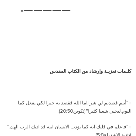
—————-
كلـمات تعزيـة وإرشاد من الكتاب المقدس
+"أنتم قصدتم لي شرا.اما الله فقصد به خيرا لكي يفعل كما
اليوم.ليحيي شعبا كثيرا"(تكوين20:50).
+"فاعلم في قلبك انه كما يؤدب الانسان ابنه قد ادبك الرب الهك
.
"
(تثنية الإشتراع5:8).