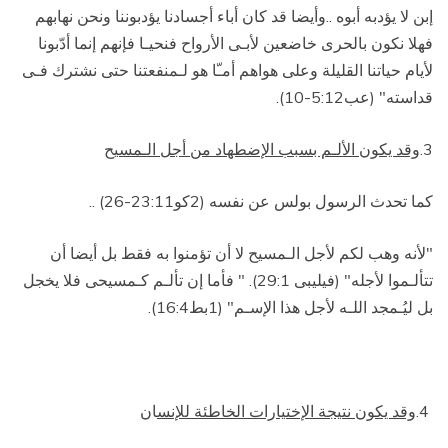
إبن لا يؤدبه أبوه ..وأيضا قد كان أباء أجسادنا يؤدبوننا ونحن نهابهم
فهلا نكون بالحرى خاضعين لأبـى الأرواح فنحيـا فإنهم إنما أدّبونا
لأيام حياتنا القليلة وعلى هواهم أمـّا هو لـمنفعتنا حتى نشترك فـى
قداسته" (عب5:12-10).
3.
وقد يكون الألـم بسبب الإضطهاد من أجل الـمسيح
كما تحدث الرسول بولس عن نفسه (2كو23:11-26) ..
"لأنه وهب لكم لأجل الـمسيح لا أن تؤمنوا به فقط بل أيضا أن
تتألـموا لأجله" (فيليبى 29:1). " فأما إن تألـم كـمسيحى فلا يخجل
بل ليُـمجد اللـه لأجل هذا الإسـم" (1بط16:4).
4.
وقد يكون نتيجة الإختيارات الخاطئة للإنس
ان