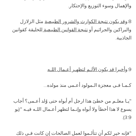
والإهمال وسوء التوزيع والإحتكار.
8.
وقد يكون نتيجة الكوارث والشرور الطبيعية
مثل الزلازل
والبراكين والجراثيم أو
نتيجة القوانين الطبيعية
للخليقة كقوانين
الجاذبية.
9.
وأخيرا قد يكون الألـم لتظهـر أعـمال اللـه
كـمـا فـى معجزة الـمولود أعـمى منذ مولده
…
"يـا معلـم من خطئ هذا ارجل أم أبواه حتى وُلد أعـمى؟ أجاب
يسوع لا هذا أخطأ ولا أبواه وإنـما لتظهر أعـمال اللـه فيـه "(يو
3:9).
"فإنه خير لكم أن تتألـموا لعمل الصالحات إن كانت فـى ذلك