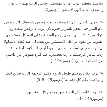
خلاصك يتعظم الرب
اما انا فمسكين وبائس الرب يهتم بي.عوني
ومنقذي انت.يا الهي لا تبطئ"(مزمور40).
+"
طوبى للرجل الذي تؤدبه يا رب وتعلمه من شريعتك. لتريحه من
ايام الشر حتى تحفر للشرير حفرة
.
لان الرب لا يرفض شعبه ولا
يترك ميراثه
.
لانه الى العدل يرجع القضاء وعلى اثره كل مستقيمي
القلوب من يقوم لي على المسيئين.من يقف لي ضد فعلة الاثم
.
لولا
ان الرب معيني لسكنت نفسي سريعا ارض السكوت
.
اذ قلت قد
زلت قدمي فرحمتك يا رب تعضدني
.
عند كثرة همومي في داخلي
تعزياتك تلذذ نفسي"(مزمور12:94)
.
+"الرب حنّان ورحيم طويل الروح وكثير الرحمة
.
.الرب صالح للكل
ومراحمه على كل اعماله"(مزمور8:145-9)
.
+"الرب عاضد كل الساقطين ومقوم كل المنحنين"
(مزمور14:145)
.