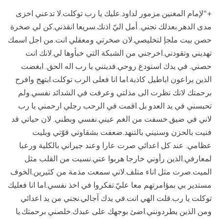
+"لإمام المغنين.مزمور لداود.عليك يا رب توكلت.لا تدعني اخزى
مدى الدهر.بعدلك نجني.
أمل اليّ اذنك.سريعا انقذني.كن لي صخرة
حصن بيت ملجإ لتخليصي
.
لان صخرتي ومعقلي انت.من اجل اسمك
تهديني وتقودني
.
اخرجني من الشبكة التي خبأوها لي.لانك انت
حصني
.
في يدك استودع روحي.فديتني يا رب اله الحق
.
ابغضت
الذين يراعون اباطيل كاذبة.اما انا فعلى الرب توكلت
.
ابتهج وافرح
برحمتك لانك نظرت الى مذلتي وعرفت في الشدائد نفسي
.
ولم
تحبسني في يد العدو بل اقمت في الرحب رجلي
ارحمني يا رب
لاني في ضيق.خسفت من الغم عيني.نفسي وبطني
.
لان حياتي قد
فنيت بالحزن وسنيني بالتنهد.ضعفت بشقاوتي قوّتي وبليت
عظامي
.
عند كل اعدائي صرت عارا وعند جيراني بالكلية ورعبا
لمعارفي.الذين رأوني خارجا هربوا عني
.
نسيت من القلب مثل
الميت.صرت مثل اناء متلف
.
لاني سمعت مذمة من كثيرين.الخوف
مستدير بي بمؤامرتهم معا عليّ.تفكروا في اخذ نفسي.اما انا فعليك
توكلت يا رب.قلت الهي انت
.
في يدك آجالي.نجني من يد اعدائي
ومن الذين يطردونني
.
اضئ بوجهك على عبدك.خلصني برحمتك
.
يا