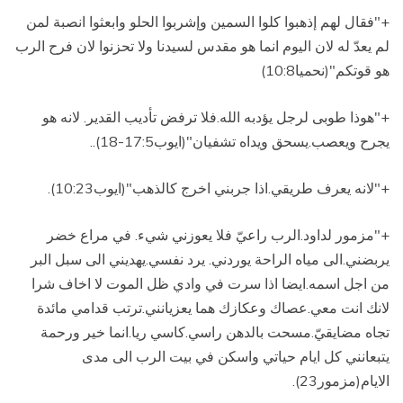
+"فقال لهم إذهبوا كلوا السمين وإشربوا الحلو وابعثوا انصبة لمن
لم يعدّ له لان اليوم انما هو مقدس لسيدنا ولا تحزنوا لان فرح الرب
هو قوتكم"(نحميا10:8)
+"هوذا طوبى لرجل يؤدبه الله.فلا ترفض تأديب القدير.
لانه هو
يجرح ويعصب.يسحق ويداه تشفيان"(ايوب17:5-18).
.
+"لانه يعرف طريقي.اذا جربني اخرج كالذهب"(ايوب10:23)
.
+"مزمور لداود.الرب راعيّ فلا يعوزني شيء.
في مراع خضر
يربضني.الى مياه الراحة يوردني.
يرد نفسي.يهديني الى سبل البر
من اجل اسمه.ايضا اذا سرت في وادي ظل الموت لا اخاف شرا
لانك انت معي.عصاك وعكازك هما يعزيانني
.
ترتب قدامي مائدة
تجاه مضايقيّ.مسحت بالدهن راسي.كاسي ريا
.
انما خير ورحمة
يتبعانني كل ايام حياتي واسكن في بيت الرب الى مدى
الايام(مزمور23).