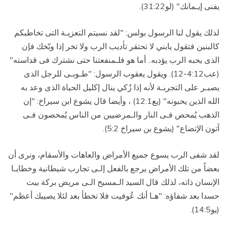
يفنى إيـمانك" (لو31:22).
لذلك يقول لنا الرسول بولس: "لقد نسيتم التعزيـة التى تخاطبكم
كالبنين فتقول يابني لا تحتقر تأديب الرب ولا تخر إذا وبّخك فإن
الذى يحبه الرب يؤدبه.. أما هو فلـمنفعتنا حتى نشترك فى قداسته"
(عب4:12-12). ويقول يعقوب الرسول: "طـوبـى للرجل الذى
يصبـر على التجربـة لأنه إذا زُكي ينال إكليل الحياة الذى وعد به
الله الذين يحبونه" (يع12:1) ، وأيضا قال يشوع ابن سيراخ: "إن
الذهب يُمحص فـى النار والـمرضيين من الناس يُمحصون فـى
آتون الإتضاع" (يشوع بن سيراخ 5:2).
لقد شفى الرب يسوع جميع الأمراض والعاهات والأسقام، ونرى أن
بعضاً من تلك الأمراض يرجع بالفعل إلـى تجارب شيطانية وخطايـا
الإنسان ذاته، لذلك قال السيد الـمسيح الـى مريض بركة بيت
حسدا بعد شفاؤه: "هـا أنك عُوفيت فلا تخطأ بعد لئلا يصيبك أعظم"
(يو14:5).