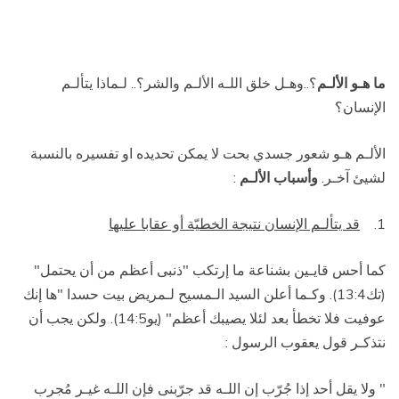
ما هـو الألـم
؟..وهـل خلق اللـه الألـم والشر؟.. لـماذا يتألـم
الإنسان؟
الألـم هـو شعور جسدي بحت لا يمكن تحديده او تفسيره بالنسبة
لشيئ آخـر.
وأسباب الألـم
:
1.
قد يتألـم الإنسان نتيجة الخطيّة أو عقابا عليها
كما أحس قايـين بشناعة ما إرتكب "ذنبى أعظم من أن يحتمل"
(تك13:4). وكـما أعلن السيد الـمسيح لـمريض بيت حسدا "ها إنك
عوفيت فلا تخطأ بعد لئلا يصيبك أعظم" (يو14:5). ولكن يجب أن
نتذكـر قول يعقوب الرسول :
" ولا يقل أحد إذا جُرّب إن اللـه قد جرّبنى فإن اللـه غيـر مُجرب