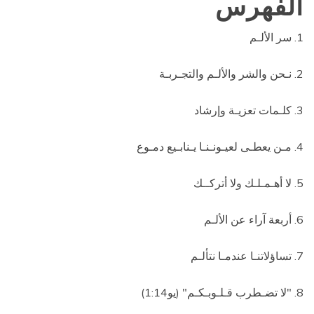
الفهرس
1. سر الألـم
2.
نـحن والشر والألـم والتجـربـة
3. كلـمات تعزيـة وإرشاد
4.
مـن يعطـى لعيـونـنـا يـنابـيع دمـوع
5. لا أهـمـلـك ولا أتركــك
6. أربعة آراء عن الألـم
7. تساؤلاتنـا عندمـا نتألـم
8. "لا تضـطرب قـلـوبـكـم" (يو1:14)