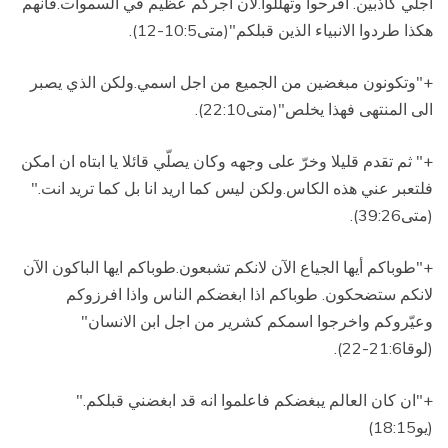
اجلي كاذبين
.
افرحوا وتهللوا.لان اجركم عظيم في السموات.فانهم
هكذا طردوا الانبياء الذين قبلكم"(متى10:5-12).
+"وتكونون مبغضين من الجميع من اجل اسمي.ولكن الذي يصبر
الى المنتهى فهذا يخلص"(متى22:10)
.
+"
ثم تقدم قليلا وخرّ على وجهه وكان يصلّي قائلا يا ابتاه ان امكن
فلتعبر عني هذه الكاس.ولكن ليس كما اريد انا بل كما تريد انت
.
"
(متى39:26).
+"طوباكم أيها الجياع الآن لانكم تشبعون.طوباكم ايها الباكون الآن
لانكم ستضحكون.
طوباكم اذا ابغضكم الناس واذا افرزوكم
وعيّروكم واخرجوا اسمكم كشرير من اجل ابن الانسان"
(لوقا21:6-22)
.
+"ان كان العالم يبغضكم فاعلموا انه قد ابغضني قبلكم
.
"
(يو18:15)