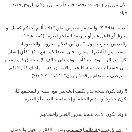
"لأن من يزرع لجسده يحصد فساداً ومن يزرع فى الروح يحصد
حياة
أبديـة" (غلا8:6). والقديس بطرس يعلن "فلا يتألـم أحدكم كقاتل أو
سارق أو فاعل شر أو مترصد لـما هو لغيره" (1بط 15:4).
والقديس يعقوب يقول " من أين فيكم الحروب والخصومات
أليست من لذّاتكم الـمحاربة فـى أعضائكم" (يع1:4). "فأي إنسان
أكل خبز الرب وشرب كأسه وهو على خلاف الإستحقاق فهو مجرم
إلـى جسد الرب ودمـه فليختبـر الإنسان نفسه..ولذلك كثُـر فيكم
الـمرضى والسقام ورقد كثيـرون" (1كو27:11-30).
5.
وقد يكون نتيجةعدم تكيف الشخص مع البيئة والـمجتمع
كأن
يكون خجولا أو عديم الحيلة أو إحساسه بالذنب أو الغيرة.
6.
وقد يكون الألـم نتيجة شرور الغيـر وأخطائهم
.
7.
وقد يكون نتيجة ظلم إجتماعـى
بسبب الفقر والجهل والكسل