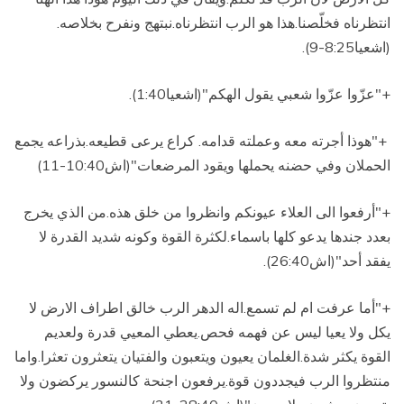
انتظرناه فخلّصنا.هذا هو الرب انتظرناه.نبتهج ونفرح بخلاصه
.
(اشعيا8:25-9).
+
"عزّوا عزّوا شعبي يقول الهكم"(اشعيا1:40).
+"هوذا أجرته معه وعملته قدامه
.
كراع يرعى قطيعه.بذراعه يجمع
الحملان وفي حضنه يحملها ويقود المرضعات"(اش10:40-11)
+"أرفعوا الى العلاء عيونكم وانظروا من خلق هذه.من الذي يخرج
بعدد جندها يدعو كلها باسماء.لكثرة القوة وكونه شديد القدرة لا
يفقد أحد"(اش26:40).
+"أما عرفت ام لم تسمع.اله الدهر الرب خالق اطراف الارض لا
يكل ولا يعيا ليس عن فهمه فحص
.
يعطي المعيي قدرة ولعديم
القوة يكثر شدة
.
الغلمان يعيون ويتعبون والفتيان يتعثرون تعثرا
.
واما
منتظروا الرب فيجددون قوة.يرفعون اجنحة كالنسور يركضون ولا