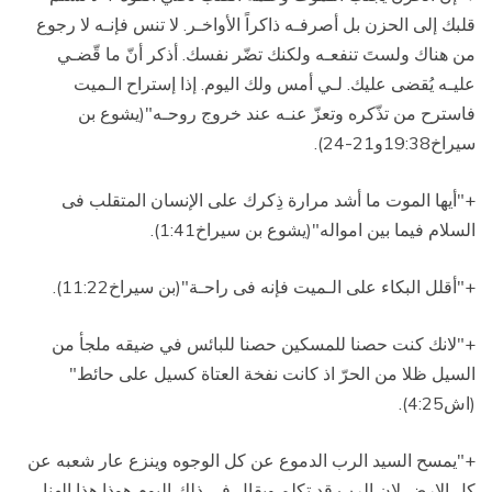
قلبك إلى الحزن بل أصرفـه ذاكراً الأواخـر. لا تنس فإنـه لا رجوع
من هناك ولستَ تنفعـه ولكنك تضّر نفسك. أذكر أنّ ما قّضـي
عليـه يُقضى عليك. لـي أمس ولك اليوم. إذا إستراح الـميت
فاسترح من تذّكره وتعزّ عنـه عند خروج روحـه"(يشوع بن
سيراخ19:38و21-24).
+"أيها الموت ما أشد مرارة ذِكرك على الإنسان المتقلب فى
السلام فيما بين امواله"(يشوع بن سيراخ1:41).
+"أقلل البكاء على الـميت فإنه فى راحـة"(بن سيراخ11:22).
+"لانك كنت حصنا للمسكين حصنا للبائس في ضيقه ملجأ من
السيل ظلا من الحرّ اذ كانت نفخة العتاة كسيل على حائط"
(اش4:25)
.
+"يمسح السيد الرب الدموع عن كل الوجوه وينزع عار شعبه عن
كل الارض لان الرب قد تكلم.ويقال في ذلك اليوم هوذا هذا الهنا