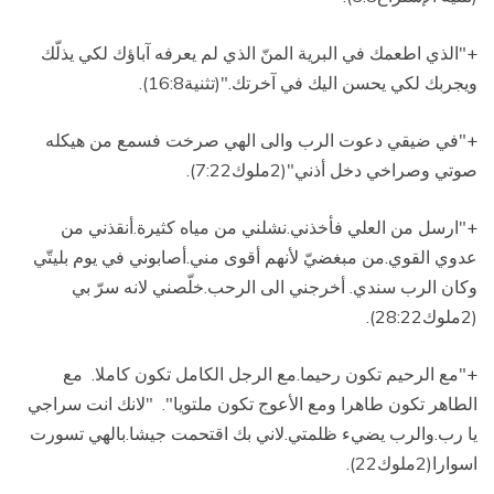
+"الذي اطعمك في البرية المنّ الذي لم يعرفه آباؤك لكي يذلّك
ويجربك لكي يحسن اليك في آخرتك
.
"(تثنية16:8).
+"في ضيقي دعوت الرب والى الهي صرخت فسمع من هيكله
صوتي وصراخي دخل أذني"(2ملوك7:22)
.
+"ارسل من العلي فأخذني.نشلني من مياه كثيرة.أنقذني من
عدوي القوي.من مبغضيّ لأنهم أقوى مني
.
أصابوني في يوم بليتّي
وكان الرب سندي.
أخرجني الى الرحب.خلّصني لانه سرّ بي
(2ملوك28:22).
+"مع الرحيم تكون رحيما.مع الرجل الكامل تكون كاملا.
مع
الطاهر تكون طاهرا ومع الأعوج تكون ملتويا"
.
"لانك انت سراجي
يا رب.والرب يضيء ظلمتي
.
لاني بك اقتحمت جيشا.بالهي تسورت
اسوارا(2ملوك22)
.