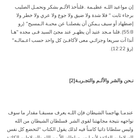
إن مواعيد اللـه عظيـمة ..فلنأخذ الألـم بشكر ونحمـل الصليب
برجاء ثابت " فلا شدة ولا ضيق ولا جوع ولا عري ولا خطر ولا
إضطهاد أو سيف يـمكن أن يفصلنـا عن محبـة الـمسيح" (رو
55:8)..فلنا مـجد عتيد أن يظهـر عند مجئ السيد فـى مجده "هـا
أنذا آت سريعا وجزائـي معى لأكافـئ كل واحد حسب اعـمالـه"
(رؤ 12:22).
نـحن والشر والألـم والتجـربـة
[2]
عندمـا يهاجمنا الشيطان فإن اللـه يعرف مسبقـا مقدار ما سوف
نواجهه نتيجة مجابهتنا لقوى الشر. فسلطان الشيطان من الله
وليس سلطانا ذاتيا كامناً فيه لذلك يقول الكتاب "لتخضع كل نفس
للسلاطين الفائقة لأنه ليس سلطان إلاّ من الله والسلاطين الكائنة