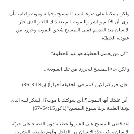
ولكن يـمكننا على ضوء السيد الـمسيح وحياته وموته وقيامته أن
نرى
أن الألـم والشر والـموت لـم يعد ذلك اللغـز الذى حيًر
الإنسان منذ القديـم ففـى الـمسيح سُحق الـموت وحررنا من
عبودية الخطيّة
"كل من يعـمل الخطيئة هو عبد للخطيئة" ..
و لكن جاء الـمسيح ليحررنا من تلك العبودية ..
"فإن حرركم الإبن كنتم فى الحقيقة أحراراً) (يو34:8-36)..
"أين غلبتك أيها الـموت؟!.أين شوكتك يا موت؟!..الشكر للـه الذى
يؤتينا الغلبـة بربنا يسوع الـمسيح"(1كور54:15-57).
لقد قضى الـمسيح على الشر والخطيئة دون القضاء على حريّة
الإنسان ولكنه جدّد الإنسان من الداخل وقّوم طبيعته البشرية