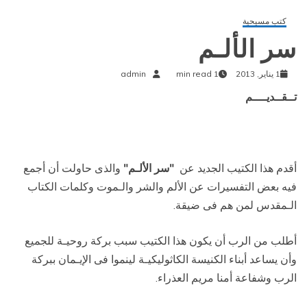
كتب مسيحية
سر الألـم
1 يناير, 2013
1 min read
admin
تــقــديــــم
أقدم هذا الكتيب الجديد عن
"سر الألـم"
والذى حاولت أن أجمع
فيه بعض
التفسيرات عن الألم والشر والـموت وكلمات الكتاب
الـمقدس لمن هم فى ضيقة.
أطلب من الرب أن
ي
كون هذ
ا الكتيب
سبب بركة روحيـة للجميع
وأن يساعد أبناء الكنيسة الكاثوليكيـة لينموا فى الإيـمان
بب
ركة
الرب وشفاعة أمنا مريم العذراء.