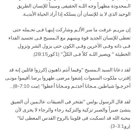
الـمحدودة مظهراً وجه اللـه الحقيقى ومبيناً للإنسان الطريق
الوحيد الذى لا بد للإنسان أن يسلكه إذا أراد الحياة الأبديـة.
إن مريـم عرفت ما سر الألـم وشاركت إبنهـا فـى تحـمله حتى
تعطى للإنسان الجديد قوة ويسهم مع الـمسيح فـى تجسيد الفداء
فـى ذاته وفـى الأخرين وفـى الكون حتى يزول الشر وتزول
الخطيئة " ويصير اللـه كلاً فـى الكلّ" (1كور28:15).
لقد دعانا السيد الـمسيح "وفيما أنتم ذاهبون إكرزوا قائلين إنه قد
إقترب ملكوت السموات..إشفوا مرضى..طهروا برصا..أقيموا موتـى
أخرجـوا شياطين..مـجانا أخذتـم ومـجانا أعطوا" (مت 7:10-8)
…
لقد قال الرسول بولس "نفتخر فى الضيقات عالـمين أن الضيق
ينشئ صبراً والصبر تزكية والتزكية رجاء والرجاء لا يخزى لأن
محبة الله قد انسكبت فى قلوبنا بالروح القدس المعطى لنا"
(رو3:1-3).