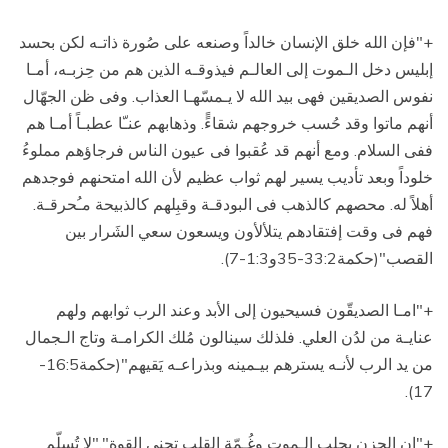
+"فإن الله خلق الإنسان خالداً وصنعه على صُورة ذاتـه لكن بحسد
إبليس دخل الـموت إلى العالـم فيذوقـه الذين هم من حِزبـه، أمـا
نفوس الصديقين فهى بيد الله لا يـمسّهـا العذاب. وفى ظن الجهّال
أنهم ماتوا وقد حُسب خروجهم شقاءًً. وذهابهم عنـّا عطبـاً أمـا هم
ففى السلام. ومع أنهم قد عُقبوا فى عيون الناس فرجاؤهم مملوءُ
خلوداً وبعد تأديب يسير لهم ثواب عظيم لأن الله امتحنهم فوجدهم
أهلاً له. محصهم كالذهب فى البودقـة وقبِلهم كالذبيحة مـُحرقـة.
فهم فى وقت إفتقادهم يتلألأون ويسعون سعي الشَرار بين
القصب"(حكمة33:2-35و1:3-7).
+"امـا الصديقّون فسيحيون إلى الأبد وعند الرب ثوابهم ولهم
عنايـة من لدُن العلي. فلذلك سينالون مُلك الكرامـة وتاج الـجمال
من يد الرب لأنـه يسترهم بيـمينه وبذراعـه يَقيهم"(حكمة16:5-
17).
+"إن الحزن يجلب الـموت وغُـمّة القلب تحني القوة"."لا تُسلّم