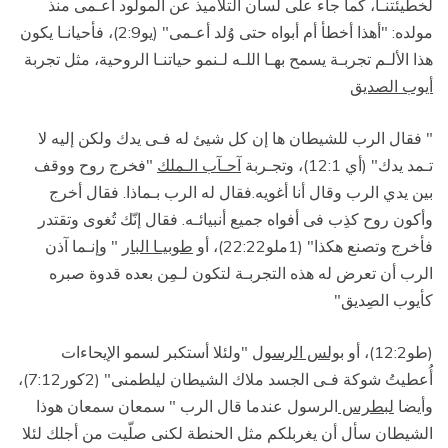
لخطيئتنـا، كما جاء على لسان التلاميذ عن المولود أعـمى منذ
مولده: "أهذا أخطأ أم أبواه حتى وُلد أعـمى" (يو2:9)، فأحيانـا يكون
هذا الألـم تجربـة يسمح بهـا اللـه لـنمو حياتنـا الروحية، مثل تجربة
أيوب الصديق
" فقال الرب للشيطان ها إن كل شيئ له فـى يدك ولكن إليه لا
تـمد يدك" (أي 12:1)، وتجـربة
آحـآب الـملك
"فخرج روح ووقف
بين يدي الرب وقال أنا أغويه.فقال له الرب بـماذا. فقال أخرج
وأكون روح كذِب فى أفواه جميع أنبيائـه. فقال إنّك تُغوى وتقتدر
فأخرج وتصنع هكذا" (1ملو22:22)، أو
طوبيـا البار
" وإنـما آذن
الرب أن تعرض له هذه التجربـة لتكون لـمِن بعده قدوة صبره
كأيوب الصِديق"
(طو12:2)، أو
بولس الرسول
"ولئلا أستكبر لسمو الإيحاءات
أُعطيتُ شوكة فـى الجسد ملاك الشيطان ليلطمنى" (2كور7:12)،
وأيضا
لبطرس
الرسول عندما قال الرب " سمعان سمعان هوذا
الشيطان سأل أن يغربلكم مثل الحنطة لكنى صلّيت من أجلك لئلا