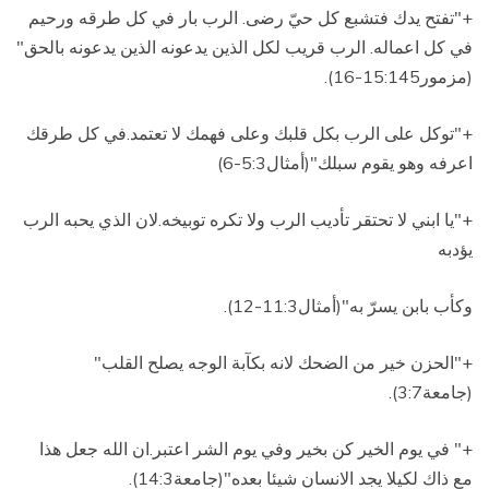
+"تفتح يدك فتشبع كل حيّ رضى.
الرب بار في كل طرقه ورحيم
في كل اعماله.
الرب قريب لكل الذين يدعونه الذين يدعونه بالحق"
(مزمور15:145-16).
+"توكل على الرب بكل قلبك وعلى فهمك لا تعتمد
.
في كل طرقك
اعرفه وهو يقوم سبلك"(أمثال5:3-6)
+"يا ابني لا تحتقر تأديب الرب ولا تكره توبيخه
.
لان الذي يحبه الرب
يؤدبه
وكأب بابن يسرّ به"(أمثال11:3-12).
+"الحزن خير من الضحك لانه بكآبة الوجه يصلح القلب"
(جامعة3:7)
.
+"
في يوم الخير كن بخير وفي يوم الشر اعتبر.ان الله جعل هذا
مع ذاك لكيلا يجد الانسان شيئا بعده"(جامعة14:3).