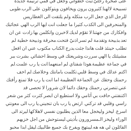
على صخرة رجليّ.ثبت خطواتي وجعل في فمي ترنيمة جديدة
تسبيحة لالهنا.كثيرون يرون ويخافون ويتوكلون على الرب.طوبى
للرجل الذي جعل الرب متكله ولم يلتفت الى الغطاريس
والمنحرفين الى الكذب.كثيرا ما جعلت انت ايها الرب الهي عجائبك
وافكارك من جهتنا.لا تقوّم لديك.لاخبرن واتكلمن بها.زادت عن ان
تعد
.
بذبيحة وتقدمة لم تسر.اذنيّ فتحت.محرقة وذبيحة خطية لم
تطلب حينئذ قلت هانذا جئت.بدرج الكتاب مكتوب عني
ان افعل
مشيئتك يا الهي سررت.وشريعتك في وسط احشائي. بشرت ببر
في جماعة عظيمة.هوذا شفتاي لم امنعهما.انت يا رب علمت
.
لم
اكتم عدلك في وسط قلبي.تكلمت بامانتك وخلاصك.لم اخف
رحمتك وحقك عن الجماعة العظيمة
اما انت يا رب فلا تمنع رأفتك
عني.تنصرني رحمتك وحقك دائما
لان شرورا لا تحصى قد
اكتنفتني.حاقت بي آثامي ولا استطيع ان ابصر.كثرت كثر من شعر
راسي وقلبي قد تركني.
ارتض يا رب بان تنجيني.يا رب الى معونتي
اسرع
.
ليخز وليخجل معا الذين يطلبون نفسي لاهلاكها.ليرتد الى
الوراء وليخز الـمسرورون بأذيتي.ليستوحش من اجل خزيهم
القائلون لي هه هه.ليبتهج ويفرح بك جميع طالبيك.ليقل ابدا محبو