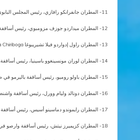
11- المطران جانفرانكو رافازي، رئيس المجلس البابوي للثقافة
12- المطران ميداردو جوزف مزومبوي، رئيس أساقفة لوساكا السابق في زامبيا
13- المطران راول إدواردو فيلا تشيريبوغا Raúl Eduardo Vela Chiriboga,، رئيس أساقفة كيتو السابق في الإكوادور
14- المطران لوران مونسينغوو باسينيا، رئيس أساقفة كينشاسا في جمهورية كونغو الديمقراطية
15- المطران باولو روميو، رئيس أساقفة باليرمو في صقلية بإيطاليا
16- المطران دونالد وليام وورل، رئيس أساقفة واشنطن
17- المطران رايموندو دماسينو أسيس، رئيس أساقفة أباريسيدا بالبرازيل
18- المطران كزيميرز نيتش، رئيس أساقفة وارصو في بولندا