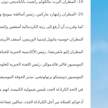
19- المطران ألبرت مالكولم رانجيث باتابانديجي دون، رئيس أساقفة كولومبو في سريلانكا
20- المطران راينهارد ماركس، رئيس أساقفة ميونيخ وفرايزينغ بألمانيا
كما وقررت أن أرفع إلى رتبة الكردينالية أسقفين وكنس
المطران خوسيه مانويل إستيبا لاورينس، أسقف الأبرشي
المطران إليو سْغريتشا، رئيس الأكاديمية الحبرية للحياة
المونسيور فالتر فالدموللر، رئيس اللجنة الحبرية للعلوم
المونسيور دومينيكو برتولوتشي، مدير الجوقة الموسيقية 
في لائحة الكرادلة الجدد نلمس شمولية الكنيسة. انه
أدعوكم للصلاة من أجل الكرادلة الجدد، سائلين شفاعة