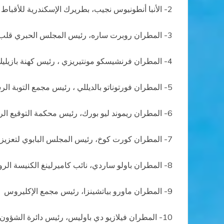
2- الأنبا أنطونيوس نجيب، بطريرك الإسكندرية للأقباط الكاثوليك
3- المطران روبرت ساره، رئيس المجلس الحبري قلب واحد
4- المطران فرنشيسكو مونتيريزي ، رئيس كهنة بازيليك القديس بولس خارج الأسوار في روما
5- المطران فورتوناتو بالديللي ، رئيس مجمع التوبة الرسولية
6- المطران ريموند ليو بورك، رئيس محكمة التوقيع الرسولية العليا
7- المطران كورت كوخ، رئيس المجلس البابوي لتعزيز وحدة المسيحيين
8- المطران باولو ساردي، نائب كاميرلينغ الكنيسة الرومانية المقدسة
9- المطران ماورو بياتشينزا، رئيس مجمع الإكليروس
10- المطران فيلازيو دي باوليس، رئيس دائرة الشؤون الاقتصادية في الكرسي الرسولي.