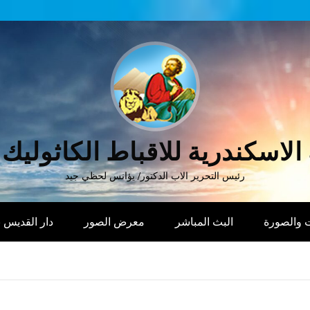
الاسكندرية للاقباط الكاثوليك
رئيس التحرير الاب الدكتور/ يؤانس لحظي جيد
 والصورة
البث المباشر
معرض الصور
دار القديس