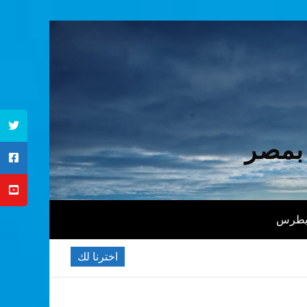
 بمصر
 بطرس
اخترنا لك