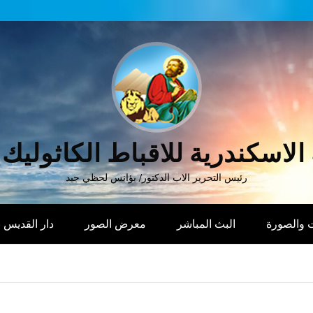
الاسكندرية للاقباط الكاثوليك
رئيس التحرير الاب الدكتور/ يؤانس لحظي جيد
 والصورة
البث المباشر
معرض الصور
دار القديس