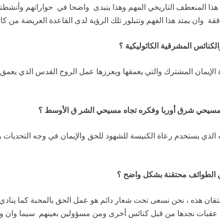
 هذا المنعطف التاريخي المهم وهذا يتبدى واضحا في حواراتهم وأنشطت
ة وان يمتد هذا الفهم وتتبلور تلك الرؤية لدى القاعدة العريضة من كاث
والكنائس المشرقية الكاثوليكية ؟
دة الإيمان المشترك والتي يعمقها ويعززها عمل الروح القدس الذي يعم
ع مسيحي شرق أوربا وفكره تجاه مسيحي الشر ق الأوسط ؟
 الذي يستخدم رعاة الكنيسة للشهود للحق والإيمان في وجه التحديات و
ين الطوائف محتقنة بشكل واضح ؟
لاحتقان هذه ، نحن نسعى تحت شعار دائم هو عمل الحق بالمحبة كما ينادي
 عقبات نجدها من قبل كنائس أخرى ومن مسؤولين بعينهم سيما وان وج