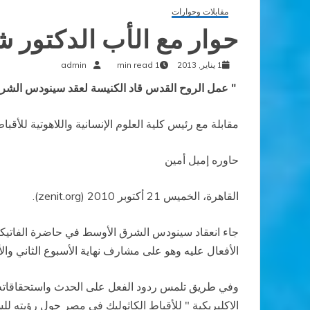
مقابلات وحوارات
حوار مع الأب الدكتور 
1 يناير, 2013
1 min read
admin
" عمل الروح القدس قاد الكنيسة لعقد سينودس الشرق
مقابلة مع رئيس كلية العلوم الإنسانية واللاهوتية للأقب
حاوره إميل أمين
القاهرة، الخميس 21 أكتوبر 2010 (zenit.org).
جاء انعقاد سينودس الشرق الأوسط في حاضرة الفاتيكان 
الأفعال عليه وهو على مشارف نهاية الأسبوع الثاني وال
وفي طريق تلمس ردود الفعل على الحدث واستحقاقاته في ا
الاكليريكية " للأقباط الكاثوليك في مصر حول رؤيته ل