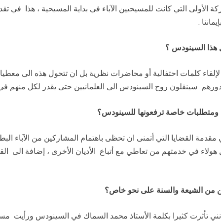
لشركة الأولى التي كانت للمسيحيين الآباء في بداية المسيحية ، هذا في 
ماننا .
 هذا السينودس ؟
لإلقاء كلمات احتفالية أو محاضرات نظرية بل ان تتحول هذه الى معطيات 
ورهم سينقلون روح السينودس الى العلمانيين حتى يقدر لكل منهم في 
 ومتطلبات خاصة ترفعونها للسينودس؟
 مقدمة القضايا التي أتمنى ان تحظى باهتمام المشاركين من الآباء ال
هولاء في خدمتهم من تعاطي مع أتباع الأديان الأخرى ، إضافة الى الق
ن من الشيعة والسنة على نحو خاص؟
إنني تأثرت كثيرا بكلمة الأستاذ محمد السماك في السينودس ورأيت م