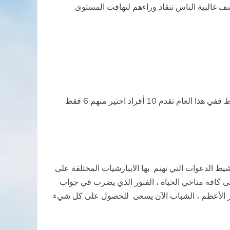
ف غالبية الناس تنقاد وراءهم لتهافت المستوى
بالنسبة لأعداد الأقباط الكاثوليك في مصر يبقى عدد الدعوات طيب وان كانت ظاهرة تناقص أعداد الدعوات بشكل عام ملحوظ ففي هذا العام تقدم 10 أفراد اختير منهم 6 فقط
ط الدعوات التي تهتم بها الايبارشيات المختلفة على
على كافة مناحي الحياة ، الفتور الذي يضرب في جواب
لحبر الأعظم ، الشباب الآن يسعى للحصول على كل شيء