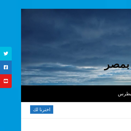
 بمصر
 بطرس
اخترنا لك