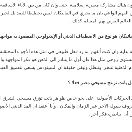
ون هناك مشاركة مصرية إسلامية حتى وان كان من بين الآباء الأساقف
الفهم الواعي بان ما يجري في الفاتيكان ليس تخطيطا للضد بل لخير 
عالم العربي يهم المسلم كذلك .
تيكان هو نوع من الاصطفاف الديني أو الإيديولوجي المقصود به مواجهة 
ية وان كنت أتفهم انه رد فعل طبيعي في مثل هذه الأجواء المحتقنة ديني
توي روحي مثل هذا فان أول ما يتبادر الى الذهن هو فكر المواجهة وا
م الذهنية تتبخر وتبطل وتبقى حقيقة ان السينودس يسعى لتعميق العي
 هل باتت تزعج مسيحي مصر فعلا ؟
مي الحركات الأصولية على نحو خاص ظواهر باتت تؤرق مسيحي الشرق ال
قبوله الآخر عبر الزمان والمكان ، وأنا أعتقد ان المد الديني الأصولي
ن أن يناظره فكر أخر .