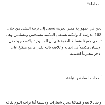
المعاملة".
نحن في جمهوريةِ مصرَ العربية نسعى إلى تربيةِ النشئ من خلال
168 مدرسة كاثوليكية تستقبل التلاميذ مسيحيين ومسلمين وهى
تسعى جميعًا وتسلط الضوء على أن المسيحية والإسلام يجعلان
الإنسان مكتملاً فى إيمانِه وعلاقِته بالله بقدر ما هو منفتحٌ على
الآخرِ محترماً لعقيدته.
أصحاب السادة والنيافة،
وحتى لا تغدو كلماتُنا مجرد شعارات ولاسيما أننا نواجه اليوم ثقافَة