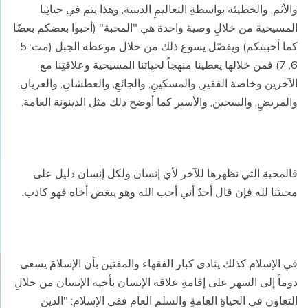
والأثم, والخطيئة بواسطةِ التعاليمِ الدينية, وهذا يتم في حياتِنا
المسيحية من خلالِ وصية واحدة هي "المحبة" (أحبوا بعضكم بعضًا
كما أحببتكم) ويفصّل يسوع ذلك من خلال موعظة الجبل (مت: 5,
6, 7) فمن خلالها يعطينا منهجاً لحيِاتنا المسيحية وعلاقتِنا مع
الآخرين وخاصة الفقيرِ, والمسكينِ, والجائعِ, والعطشانِ, والعريانِ,
والمريضِ, والسجين, والأسير كما أوضح ذلك مثل الدينونة العامة.
فالمحبةِ التي نظهرها للآخر لأي إنسان ولكل إنسان دليل على
محبتنا لله فإن قال أحدٌ أني أحب الله وهو يبغض أخاه فهو كاذب.
في الإسلام كذلك ينادى كبار الفقهاء والمفتين بأن الإسلامَ يسعى
دوماً إلى السهر على إقامةِ علاقة الإنسان بأخيه الإنسان من خلالِ
التعاون في الحياةِ العامةِ والسلم العام ففي الإسلام: "الدين