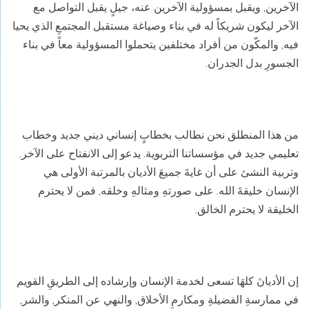
الآخرين, ويقبل بمسؤولية الآخرين عنه، جيلٍ يقبل التواصل مع
الآخر ليكون شريكاً له في بناء وصياغة مستقبل المجتمعِ الذي يحيا
فيه, والمكّون من أفراد مختلفين يتحملوا المسؤولية معاً في بناء
الجسورِ بدل الجدران.
من هذا المنطلق نحن نطالب بخطابٍ إنساني ديني جديد وخطاب
تعليمي جديد في مؤسساتنا التربوية. يدعو إلى الانفتاح على الآخر.
وتربية النشئ على أن غايةَ جميعَ الأديان بالمرتبة الأولى هي
الإنسان خليقةَ الله. على صورتهِ ومثالهِ وخلقه, فمن لا يحترم
الخليقة لا يحترم الخالق.
إن الأديانَ كلهَا تسعى لخدمة الإنسان وإرشاده إلى الطريقِ القويم
في ممارسةِ الفضيلةِ ومكارمِ الأخلاق, والنهي عن المنكر, والشر,