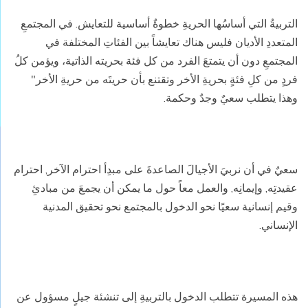
التربيةُ التي أساسُها الحريةِ خطوةٌ أساسية للتعايش. في المجتمعِ
المتعددِ الأديان فليس هناك تعايشاً بين الفئاتِ المختلفة في
المجتمعِ دون أن يتمتعَ الفرد من كل فئة بحريته الذاتية، ويؤمن كلُ
فردٍ من كلِ فئةٍ بحريةِ الأخر وتقتنع بأن حريتَه من حريةِ الأخر"
وهذا يتطلب سعيٌ وجدٌ وحكمة.
سعيٌ في أن نربيَ الأجيالَ الصاعدةَ على مبدِأ احترام الآخر, احترام
عقيدتِه, وإيمانِه, والعمل معاً حول ما يمكن أن يجمعَ من مبادئِ
وقيم إنسانية سعيًا نحو الدخول بالمجتمع نحو تحقيق المدنية
الإنساني.
هذه المسيرة تتطلب الدخول بالتربيةِ إلى تنشئة جيلٍ مسؤول عن