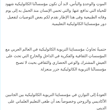
الموتِ والوحدةِ واليأس، لابد أن تكون مؤسساتُنا الكاثوليكية شهود
للحياة التي ندافع عنها, والتي تحمي الإنسان منذ الحمل به إلى يوم
وفاته الطبيعية وفى هذا الإطار نقدم لكم بعض التوصيات لتفعيل
دور مؤسساتِنا الكاثوليكية التعليمية.
حتميةُ تجاوبُ مؤسساتِنا التربوية الكاثوليكية في العالم العربي مع
المؤسساتِ الثقافية والفكرية في الداخلِ والخارجِ التي تحث على
العيشِ المشترك والوعي الحضاري والثقافي بحيث لا تصبح
مؤسساتُنا التربوية الكاثوليكية جزر منعزلة.
العودةُ إلى التوازنِ في مؤسساتِنا التربوية الكاثوليكية بين الجانبين
الأكاديمي والروحي وخصوصاً بعد أن طغى التعليم العلماني على
الديني.