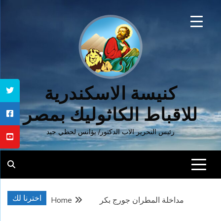
Ski
t
conten
كنيسة الاسكندرية
للاقباط الكاثوليك بمصر
رئيس التحرير الاب الدكتور/ يؤانس لحظي جيد
اخترنا لك
مداخلة المطران جورج بكر
Home