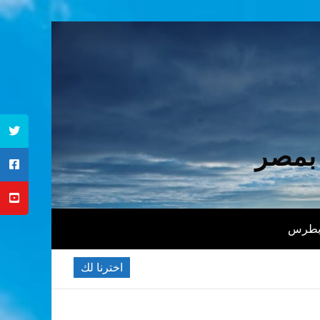
 بمصر
 بطرس
اخترنا لك