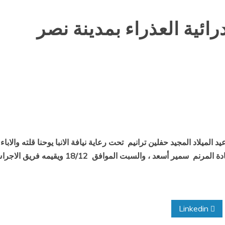
درائية العذراء بمدينة نصر
د الميلاد المجيد حفلين ترانيم
تحت رعاية نيافة الانبا يوحنا قلته والاباء
سمير أسعد ، والسبت الموافق
18/12 ويقيمه فريق الاجراس بقيادة د / جورج لطيف ايضا فى الثامنة مساء
Linkedin