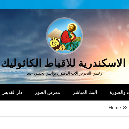
الاسكندرية للاقباط الكاثوليك
رئيس التحرير الاب الدكتور/ يؤانس لحظي جيد
 والصورة
البث المباشر
معرض الصور
دار القديس
Home