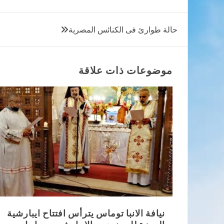
تصفّح
حالة طوارئ فى الكنائس المصرية
المقالات
موضوعات ذات علاقة
نيافة الانبا توماس يترأس افتتاح ايبارشية