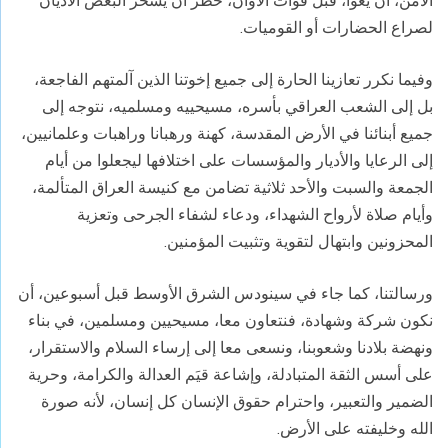
الأمن، أن يعوا، قبل فوات الأوان، خطر أن يسخّر البعض الأديان
لصراع الحضارات أو القوميات.
وفيما نكرر تعازينا الحارة إلى جميع إخوتنا الذين آلمتهم الفاجعة،
بل إلى الشعب العراقي بأسره، مسيحييه ومسلميه، نتوجه إلى
جميع أبنائنا في الأرض المقدسة، كهنة ورهبانا وراهبات وعلمانيين،
إلى الرعايا والأديار والمؤسسات على اختلافها ليجعلوا من أيام
الجمعة والسبت والأحد ثلاثية تضامن مع كنيسة العراق المتألمة،
وأيام صلاة لأرواح الشهداء، ودعاء لشفاء الجرحى وتعزية
المحزونين وابتهال لتقوية وتثبيت المؤمنين.
ورسالتنا، كما جاء في سينودس الشرق الأوسط قبل أسبوعين، أن
نكون شركة وشهادة، فنتعاون معا، مسيحيين ومسلمين، في بناء
ونهضة بلادنا وشعوبنا، ونسعى معا إلى إرساء السلام والاستقرار،
على أسس الثقة المتبادلة، وإشاعة قيَم العدالة والكرامة، وحرية
الضمير والتعبير، واحترام حقوق الإنسان كل إنسان، لأنه صورة
الله وخليفته على الأرض.