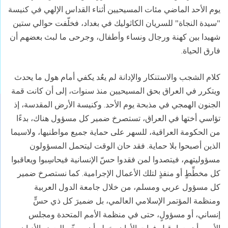
يوم الأحد الماضي مئات المسيحيين أثناء القداس الإلهي في كنيسة
"سيدة النجاة" للسريان الكاثوليك في بغداد، فخلّفت حوالي ستين
شهيدا بين كهنة ورجال ونساء وأطفال، وجرحى ما لبث بعضهم أن
فارق الحياة.
كلام الشجب والاستنكار والإدانة لم يعُد يكفي أمام هول ما يحدث
ويتكرر في العراق بحق المسيحيين منذ سنوات، إلى أن كانت قمة
الجنون الهمجي في مذبحة يوم الأحد. وكنيسة الأرض المقدسة، إذ
تؤاسي أختها في العراق، تستصرخ ضمير كل مسؤول هناك، بدءًا
من الحكومة العراقية، للسهر على حماية جميع مواطنيها، ولاسيما
الذين أصبحوا بلا حماية. فقد حان الوقت ليتحمل المسؤولون
مسؤوليتهم، فيتصدوا لمن فقدوا حسّ الإنسانية فيحاسِبوا ويعاقبوا
كل مخطِّطٍ أو منفذٍ لتلك الأعمال الإجرامية. كما نستصرخ ضمير
كل مسؤول عربي ومسلم، من خلال جامعة الدول العربية
ومنظمة المؤتمر الإسلامي العالمي، بل ضميرَ كل ذي حسٍّ
إنساني، أو مسؤولٍ، حتى في منظمة الأمم المتحدة ومجلس