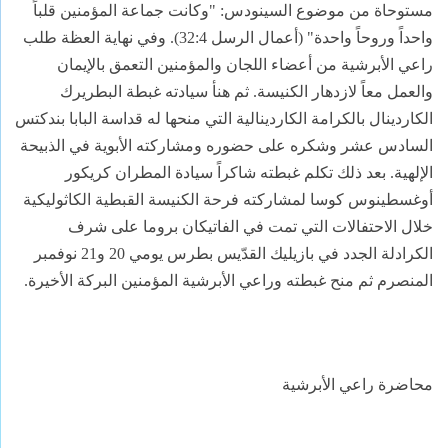
مستوحاة من موضوع السينودس: "وكانت جماعة المؤمنين قلباً
واحداً وروحاً واحدة" (أعمال الرسل 32:4). وفي نهاية العظة طلب
راعي الأبرشية من أعضاء اللجان والمؤمنين التعمق بالإيمان
والعمل معاً لازدهار الكنيسة. ثم هنأ سيادته غبطة البطريرك
الكاردينال بالكرامة الكاردينالية التي منحها له قداسة البابا بندكتس
السادس عشر وشكره على حضوره ومشاركته الأبوية في الذبيحة
الإلهية. بعد ذلك تكلم غبطته شاكراً سيادة المطران كريكور
أوغسطينوس كوسا لمشاركته فرحة الكنيسة القبطية الكاثوليكية
خلال الاحتفالات التي تمت في الفاتيكان بروما على شرف
الكرادلة الجدد في بازيليك القدّيس بطرس يومي 20 و21 نوفمبر
المنصرم ثم منح غبطته وراعي الأبرشية المؤمنين البركة الأخيرة.
محاضرة راعي الأبرشية