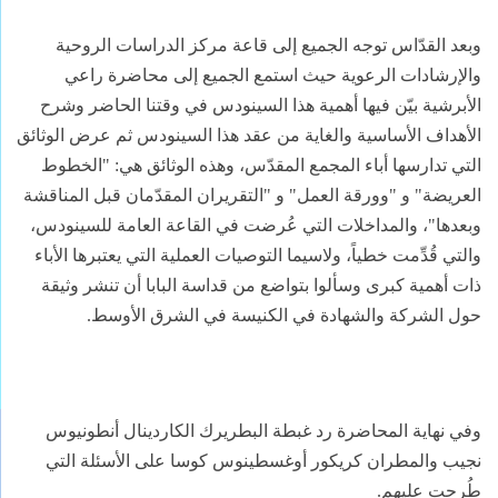
وبعد القدّاس توجه الجميع إلى قاعة مركز الدراسات الروحية
والإرشادات الرعوية حيث استمع الجميع إلى محاضرة راعي
الأبرشية بيّن فيها أهمية هذا السينودس في وقتنا الحاضر وشرح
الأهداف الأساسية والغاية من عقد هذا السينودس ثم عرض الوثائق
التي تدارسها أباء المجمع المقدّس، وهذه الوثائق هي: "الخطوط
العريضة" و "وورقة العمل" و "التقريران المقدّمان قبل المناقشة
وبعدها"، والمداخلات التي عُرضت في القاعة العامة للسينودس،
والتي قُدِّمت خطياً، ولاسيما التوصيات العملية التي يعتبرها الأباء
ذات أهمية كبرى وسألوا بتواضع من قداسة البابا أن تنشر وثيقة
حول الشركة والشهادة في الكنيسة في الشرق الأوسط.
وفي نهاية المحاضرة رد غبطة البطريرك الكاردينال أنطونيوس
نجيب والمطران كريكور أوغسطينوس كوسا على الأسئلة التي
طُرحت عليهم.