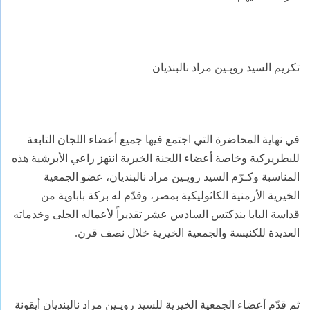
تكريم السيد روﭘـين مراد نالبنديان
في نهاية المحاضرة التي اجتمع فيها جميع أعضاء اللجان التابعة
للبطريركية وخاصة أعضاء اللجنة الخيرية انتهز راعي الأبرشية هذه
المناسبة وكـرّم السيد روﭘـين مراد نالبنديان، عضو الجمعية
الخيرية الأرمنية الكاثوليكية بمصر، وقدّم له بركة باباوية من
قداسة البابا بندكتس السادس عشر تقديراً لأعماله الجلى وخدماته
العديدة للكنيسة والجمعية الخيرية خلال نصف قرن.
ثم قدّم أعضاء الجمعية الخيرية للسيد روﭘـين مراد نالبنديان أيقونة