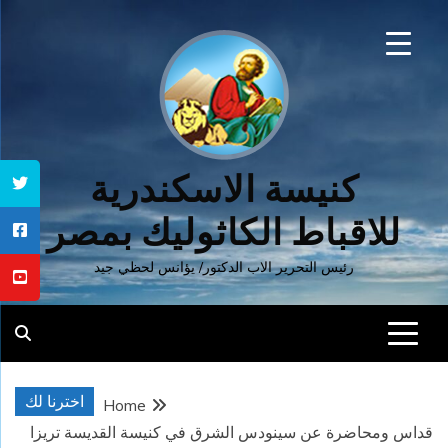
Ski
t
conten
كنيسة الاسكندرية
للاقباط الكاثوليك بمصر
رئيس التحرير الاب الدكتور/ يؤانس لحظي جيد
اخترنا لك
Home
قداس ومحاضرة عن سينودس الشرق في كنيسة القديسة تريزا