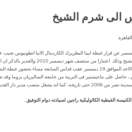
 الى شرم الشيخ
قاهرة.
 نيافة الانبا يوحنا قلته النائب البطريركى الاحد 5 ديسمبر عن قرار غبطة ابينا البطريرك الكاردين
لتأسيس اول كنيسة تخصص للاقباط الكاثوليك بش
وسوف يقام حفل تكريم لسيادة الاب بولس جرس يوم الاحد الموافق 19 ديسمبر عقب قدا
ة الانبا مرقس حكيم ، حاصل على ماجيستير فى التربية من جامعة الساليزيان برو
كنيسة القبطية الكاثوليكية راجين لسيادته دوام التوفيق .