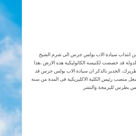
ال الانبا انطونيوس نجيب عن انتداب سيادة الاب بولس جرس الى شرم الشيخ
رم الشيخ وذلك اعتبارا من منتصف شهر ديسمبر 2010 والجدير بالذكر ان الدولة قد خصصت لكنيسة الكاثوليكية هذه الارض ،هذا
س السابعة مساء بحضور غبطة البطريرك، الجدير بالذكر ان سيادة الاب بولس جرس قد
ما وقد شغل منصب رئيس الكلية الاكليريكية فى المدة من سنة