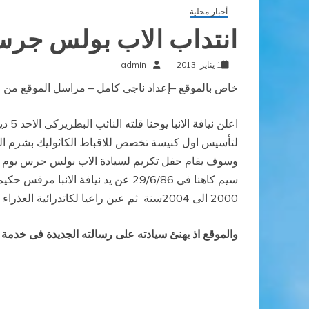
أخبار محلية
انتداب الاب بولس جرس
1 يناير, 2013
admin
خاص بالموقع –إعداد ناجى كامل – مراسل الموقع من ال
اعلن
سيم كاهنا فى 29/6/86 عن يد نياف
2000 الى 2004سنة ثم عين راعيا لكاتدرائية العذراء بمدينة نصر من 2006 حتى تاريخه، كما انه يشغل منصب مدير دار القديس بطرس للبرمجة والنشر.
والموقع اذ يهنئ سيادته على رسالته الجديدة فى خدمة ال