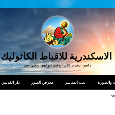
الاسكندرية للاقباط الكاثوليك
رئيس التحرير الاب الدكتور/ يؤانس لحظي جيد
 والصورة
البث المباشر
معرض الصور
دار القديس
Ho