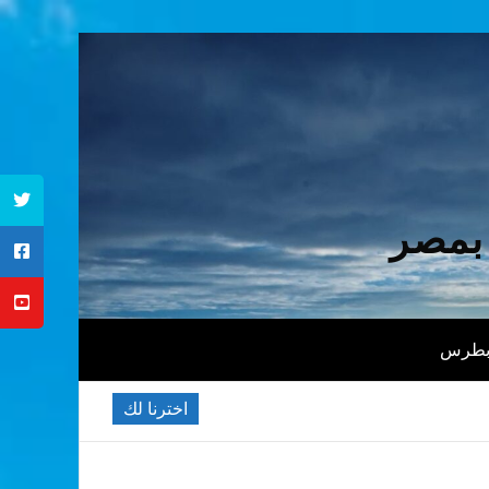
 بمصر
 بطرس
اخترنا لك