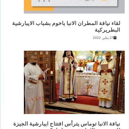
لقاء نيافة المطران الانبا باخوم بشباب الايبارشية
البطريركية
27 يناير, 2022
نيافة الانبا توماس يترأس افتتاح ايبارشية الجيزة