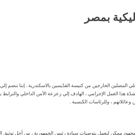
ليكية بمصر
 علي المصلين الخارجين من كنيسة القدّيسين بالاسكندرية . إننا ننضم إ
دّة هذا العمل الإجرامي ، الهادف إلي زعزعة الأمن الداخلي والترابط بي
 وعائلاتهم ، وللرئاسات الكنسية .
 مجهود ممكن لنعمل بتوصيات سيادة رئيس الجمهورية ، من أجل توثيق الو