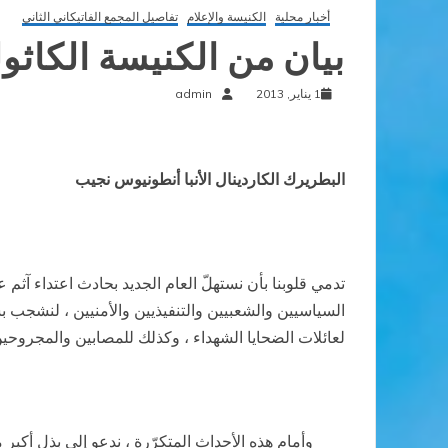
أخبار محلية
الكنيسة والإعلام
تفاصيل المجمع الفاتيكاني الثاني
بيان من الكنيسة الكاثو
1 يناير, 2013
admin
البطريرك الكاردينال الأنبا أنطونيوس نجيب
تدمي قلوبنا بأن نستهلّ العام الجديد بحادث اعتداء آثم
السياسيين والشعبيين والتنفيذيين والأمنيين ، لنشجب بش
لعائلات الضحايا الشهداء ، وكذلك للمصابين والمجروحين
وأمام هذه الأحداث المتكرّرة ، ندعو إلي بذل أكبر