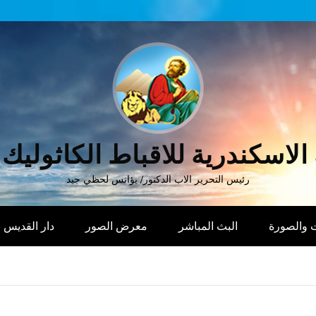
الاسكندرية للاقباط الكاثوليك
رئيس التحرير الاب الدكتور/ يؤانس لحظي جيد
 والصورة
البث المباشر
معرض الصور
دار القديس