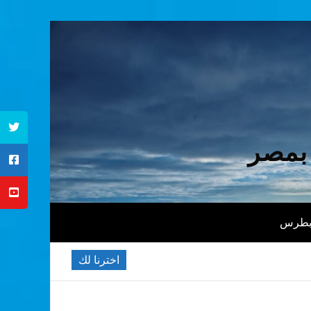
 بمصر
 بطرس
اخترنا لك