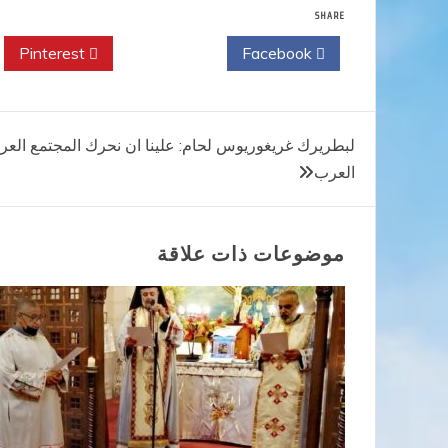
SHARE
Pinterest
Twitter
Facebook
تصفّح
لبطريرك غريغوريوس لحام: علينا ان نحرك المجتمع الع
العرب
المقالات
موضوعات ذات علاقة