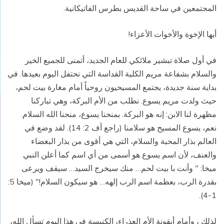
المجتمعين في ساحة القديس بطرس الفاتيكانية.
أيها الإخوة والأخوات الأعزاء!
في أول صلاة تبشير ملائكي للعام الجديد، أتمنى للجميع الخير
والسلام بشفاعة مريم الكلية القداسة التي نحتفل اليوم بعيدها. في
بداية سنة جديدة، يجتمع المسيحيون روحياً أمام مغارة بيت لحم،
حيث ولدت مريم يسوع. نطلب من الأم البركة، وهي تباركنا
مظهرة لنا الابن: إنه هو البركة. بمنحنا يسوع، منحنا الله السلام.
نعم، يسوع المسيح هو سلامنا (راجع أف 2: 14). لقد وضع في
العالم بذار المحبة والسلام، التي هي أقوى من بذار البغضاء
والعنف، لأن اسم يسوع هو أسمى من أي اسم كما أعلن النبي
ميخا: " وأنت با بيت لحم… منك سيخرج السيد… سيقف ويرعى
بقدرة الرب، بعظمة اسم الرب إلهه… هو سيكون السلام!" (ميخا 5:
1-4).
لذلك ، وأمام أيقونة الأم العذراء، الكنيسة في هذا اليوم تسأل الله،