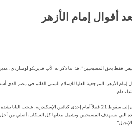
د أقوال إمام الأزهر
يس فقط بحق المسيحيين". هذا ما ذكر به الأب فديريكو لومباردي، مدير دا
ل إمام الأزهر، المرجعية العليا للإسلام السني القائم في مصر الذي أس
غداة هذا الاعتداء الذي نفذ من خلال سيارة مفخخة وأدى إلى سقوط 21 قتيلاً أمام إحدى ك
ف هذه التي تستهدف المسيحيين وتشمل تبعاتها كل السكان، أصلي من أجل
لإنجيل".