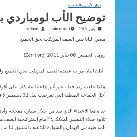
حوار الأديان والثقافات
توضيح الأب لومباردي بع
1 يناير, 2013
1 min read
admin
مصر: البابا يدين العنف المرتكب بحق الجميع
روما، الخميس 06 يناير 2011 (Zenit.org)
"أدان البابا مرات عديدة العنف المرتكب بحق الجميع ول
هكذا جاءت ردة فعله عبر أثير إذاعة الفاتيكان على أقوا
أجل الجماعة القبطية التي تعرضت ليل 31 ديسمبر لاعتداء دام.
تلاوة صلاة التبشير الملائكي: "أمام استراتيجية العن
المواظبة في الإيمان والشهادة لللاعنف المنبثق لنا من ا