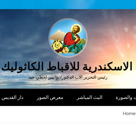
الاسكندرية للاقباط الكاثوليك
رئيس التحرير الاب الدكتور/ يؤانس لحظي جيد
 والصورة
البث المباشر
معرض الصور
دار القديس
Home