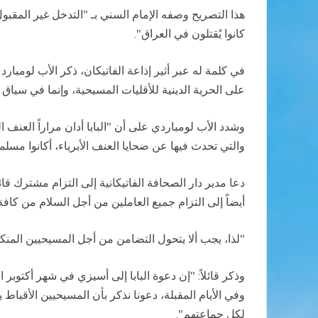
هذا التصريح وصفه الإمام السني بـ "التدخل غير المقبو
كانوا يُقتلون في العراق".
في كلمة له عبر أثير إذاعة الفاتيكان، ذكر الأب لومبار
على الحرية الدينية للأقليات المسيحية، وإنما في سياق
وشدد الأب لومباردي على أن "البابا أدان مراراً العن
والتي تحدث فيها عن ضحايا العنف الأبرياء، أكانوا مسل
دعا مدير دار الصحافة الفاتيكانية إلى التزام مشترك ق
أيضاً إلى التزام جميع العاملين من أجل السلام من ك
"لذا، يجب ألا يتحول التضامن من أجل المسيحيين المنك
وذكر قائلاً: "إن دعوة البابا إلى أسيزي في شهر أكتوبر 
وفي الأيام المقبلة، دعونا نذكر بأن المسيحيين الأقبا
لكل جماعتهم".