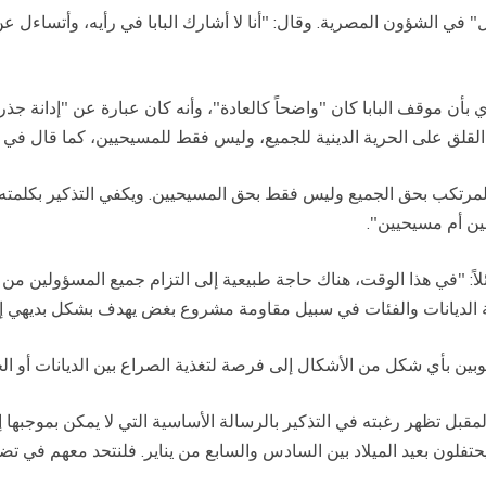
ل" في الشؤون المصرية. وقال: "أنا لا أشارك البابا في رأيه، وأتساءل 
دي بأن موقف البابا كان "واضحاً كالعادة"، وأنه كان عبارة عن "إدانة 
 القلق على الحرية الدينية للجميع، وليس فقط للمسيحيين، كما قال في ر
ف المرتكب بحق الجميع وليس فقط بحق المسيحيين. ويكفي التذكير بكلمت
مين أم مسيحيين".
ائلاً: "في هذا الوقت، هناك حاجة طبيعية إلى التزام جميع المسؤولين 
افة الديانات والفئات في سبيل مقاومة مشروع بغض يهدف بشكل بديهي إل
وبين بأي شكل من الأشكال إلى فرصة لتغذية الصراع بين الديانات أو ا
المقبل تظهر رغبته في التذكير بالرسالة الأساسية التي لا يمكن بموجبها إ
ط يحتفلون بعيد الميلاد بين السادس والسابع من يناير. فلنتحد معهم في