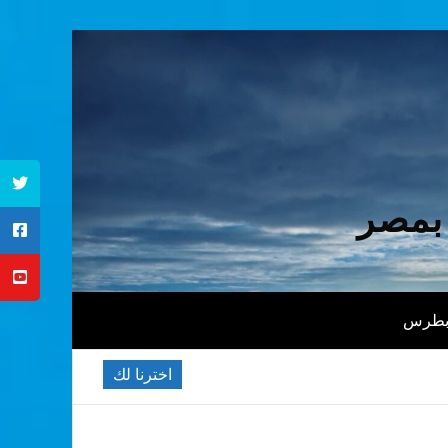
 بمصر
 بطرس
اخترنا لك