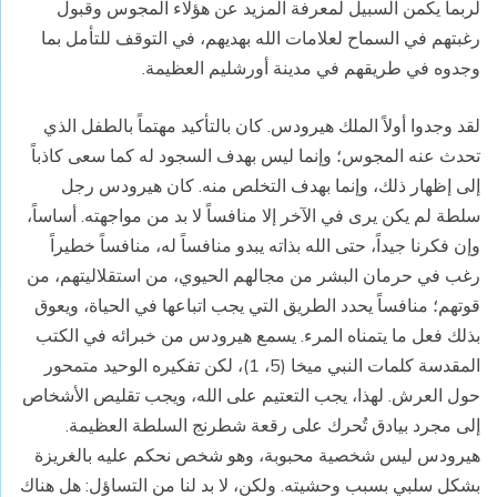
لربما يكمن السبيل لمعرفة المزيد عن هؤلاء المجوس وقبول
رغبتهم في السماح لعلامات الله بهديهم، في التوقف للتأمل بما
وجدوه في طريقهم في مدينة أورشليم العظيمة.
لقد وجدوا أولاً الملك هيرودس. كان بالتأكيد مهتماً بالطفل الذي
تحدث عنه المجوس؛ وإنما ليس بهدف السجود له كما سعى كاذباً
إلى إظهار ذلك، وإنما بهدف التخلص منه. كان هيرودس رجل
سلطة لم يكن يرى في الآخر إلا منافساً لا بد من مواجهته. أساساً،
وإن فكرنا جيداً، حتى الله بذاته يبدو منافساً له، منافساً خطيراً
رغب في حرمان البشر من مجالهم الحيوي، من استقلاليتهم، من
قوتهم؛ منافساً يحدد الطريق التي يجب اتباعها في الحياة، ويعوق
بذلك فعل ما يتمناه المرء. يسمع هيرودس من خبرائه في الكتب
المقدسة كلمات النبي ميخا (5، 1)، لكن تفكيره الوحيد متمحور
حول العرش. لهذا، يجب التعتيم على الله، ويجب تقليص الأشخاص
إلى مجرد بيادق تُحرك على رقعة شطرنج السلطة العظيمة.
هيرودس ليس شخصية محبوبة، وهو شخص نحكم عليه بالغريزة
بشكل سلبي بسبب وحشيته. ولكن، لا بد لنا من التساؤل: هل هناك