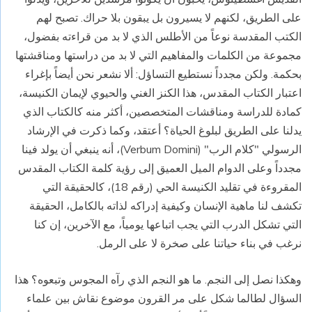
على الطريق، لكنهم لا يسيرون بل يبقون بلا حراك. تصبح لهم
الكتب المقدسة نوعاً من الأطلس الذي لا بد من قراءته بفضول،
مجموعة من الكلمات والمفاهيم التي لا بد من دراستها ومناقشتها
بحكمة. ولكن مجدداً نستطيع التساؤل: ألا نشعر نحن أيضاً بإغراء
اعتبار الكتاب المقدس، هذا الكنز الغني والحيوي لإيمان الكنيسة،
كمادة للدراسة ومناقشات المتخصصين، أكثر منه كالكتاب الذي
يدلنا على الطريق لبلوغ الحياة؟ أعتقد، وكما ذكرت في الإرشاد
الرسولي "كلام الرب" (Verbum Domini)، أنه ينبغي أن يولد فينا
مجدداً وعلى الدوام الميل العميق إلى رؤية كلمة الكتاب المقدس
المقروءة في تقليد الكنيسة الحي (رقم 18)، كالحقيقة التي
تكشف لنا ماهية الإنسان وكيفية إدراكه لذاته بالكامل، الحقيقة
التي تشكل الدرب التي يجب اتباعها يومياً، مع الآخرين، إن كنا
نرغب في بناء حياتنا على صخرة لا على الرمل.
وهكذا نصل إلى النجم. ما هو النجم الذي رآه المجوس وتبعوه؟ هذا
السؤال لطالما شكل على مر القرون موضوع نقاش بين علماء