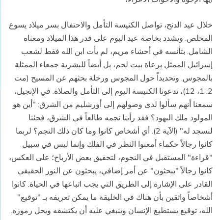
خلال عيد الدنح، تواصل الكنيسة التأمل والاحتفال بسر ميلاد يسوع
المخلص. ويشدد بخاصة عيد اليوم على قدر هذا الميلاد ومعناه
الشامل. بتأنسه في أحشاء مريم، لم يأت ابن الله فقط لشعب
إسرائيل الممثل برعاة بيت لحم، بل أيضاً للبشرية جمعاء الممثلة
بالمجوس. وتحديداً حول المجوس ورحلة بحثهم عن المسيح (مت
2: 1، 12)، تدعونا الكنيسة اليوم إلى التأمل والصلاة. في الإنجيل،
سمعنا أنهم سألوا لدى وصولهم إلى أورشليم من الشرق: "أين هو
المولود ملك اليهود؟ فقد رأينا نجمه طالعاً في الشرق، فجئنا
لنسجد له" (الآية 2). أي أشخاص كانوا وما كان ذلك النجم؟ لربما
كانوا رجالاً حكماء أمعنوا النظر في الفلك وإنما ليس في سبيل
"قراءة" المستقبل في النجوم، لتحقيق بعض الأرباح؛ على العكس،
كانوا رجالاً "يبحثون" عن أمر إضافي، يبحثون عن النور الحقيقي
القادر على الإشارة إلى الطريق التي يجب اتباعها في الحياة. كانوا
أشخاصاً واثقين بأن هناك في الخليقة ما يمكن تعريفه بـ "توقيع"
الله، توقيع يستطيع الإنسان وينبغي عليه أن يكتشفه ويحل رموزه.