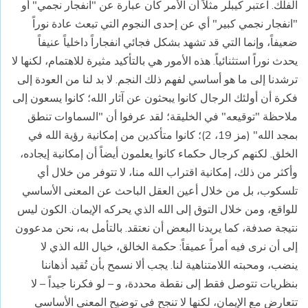
الفلك. اعتبر كيبلر مثلاً أن الأمر كان عبارة عن "انفجار نجمي" أو
"انفجار نجمي كبير" أي عن إحدى النجوم التي تبعث عادة نوراً
ضعيفاً، وإنما التي قد تشهد بشكل فجائي انفجاراً داخلياً عنيفاً
يحدث نوراً استثنائياً. هذه الأمور هي بالتأكيد مثيرة للاهتمام، لكنها لا
ترشدنا إلى ما هو أساسي لفهم ذلك النجم. لا بد لنا من العودة إلى
فكرة أن أولئك الرجال كانوا يبحثون عن آثار الله؛ كانوا يسعون إلى
ملاحظة "توقيعه" في الخليقة؛ لقد عرفوا أن "السماوات تنطق
بمجد الله" (مز 19، 2)؛ كانوا متأكدين من إمكانية رؤية الله في
الخلق. لكنهم كرجال حكماء كانوا يعلمون أيضاً أن إمكانية إيجاده،
وأكثر من ذلك، إمكانية اقتراب الله منا، لا تتوفر من خلال أي
تلسكوب، بل من خلال أعين العقل الباحث عن المعنى الأساسي
للواقع، ومن خلال التوق إلى الله الذي يحركه الإيمان. الكون ليس
نتيجة صدفة، كما يريدنا البعض أن نعتقد. بالتأمل به، نحن مدعوون
إلى أن نرى فيه أمراً عميقاً: حكمة الخالق، خيال الله الذي لا
ينضب، ومحبته اللامتناهية لنا. يجب ألا نسمح بأن تُقيد أذهاننا
بنظريات تتوصل فقط إلى نقطة محددة، و – لو فكرنا جيداً – لا
تتعارض مع الإيمان، لكنها لا تنجح في توضيح المعنى الأساسي