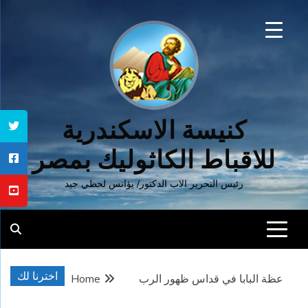
Ski
t
conten
كنيسة الاسكندرية
للاقباط الكاثوليك بمصر
رئيس التحرير الاب الدكتور/ يؤانس لحظي جيد
اخترنا لك
عظة البابا في قداس ظهور الرب
Home