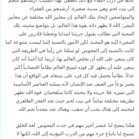
عائقاً في درب اللقاء مع ذلك الطفل. لهذا السبب، أرشدهم النجم
إلى بيت لحم وهي مدينة صغيرة، أرشدهم بين الفقراء
والمتواضعين لإيجاد ملك العالم. إن معايير الله مختلفة عن معايير
البشر؛ الله لا يظهر ذاته بقوة هذا العالم، بل بتواضع محبته، تلك
المحبة التي تطالب بقبول حريتنا لتبدلنا وتجعلنا قادرين على
المجيء إليه هو المحبة. لكن الأمور بالنسبة إلينا ليست متنوعة كما
كانت بالنسبة إلى المجوس. لو سئلنا عن رأينا في الطريقة التي
كان ينبغي على الله أن يخلص العالم بها، لربما كنا أجبنا أنه كان
ينبغي عليه أن يظهر كل قوته ليمنح العالم نظاماً اقتصادياً أكثر
عدلاً، نظاماً يحصل فيه كل فرد على مبتغاه. في الواقع أن هذا
يعتبر نوعاً من العنف ضد الإنسان لأنه يسلبه العناصر الأساسية
التي تميزه. فلا حريته ولا محبته كانتا ستُقحمان. قوة الله تظهر
بطريقة مختلفة تماماً: في بيت لحم حيث نجد العجز الظاهري
لمحبته. إلى هناك يجب أن نذهب، وهناك نجد مجدداً نجم الله.
هكذا يتضح لنا عنصر أخير مهم في حدث المجوس: لغة الخلق
تسمح لنا باتباع جزء مهم من الدرب المؤدية إلى الله، لكنها لا