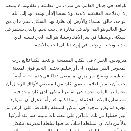
للواقع. في جمال العالم، في سره، في عظمته وعقلانيته، لا يسعنا
إلا أن نلاحظ العقلانية الأبدية، ولا يسعنا إلا أن نهتدي بها إلى الله
الواحد، خالق السماء والأرض. إن نظرنا بهذا الشكل، سنرى أن من
خلق العالم هو الذي ولد في مغارة في بيت لحم، والذي يستمر في
السكنى وسطنا في سر الافخارستيا، هو الله الحي نفسه الذي
ينادينا ويحبنا، ويرغب في إرشادنا إلى الحياة الأبدية.
هيرودس، الخبراء في الكتب المقدسة، والنجم. لكننا نتابع درب
المجوس الذين يصلون إلى أورشليم. يختفي النجم فوق المدينة
العظيمة، ويصبح غير مرئي. ما معنى هذا؟ في هذه الحالة أيضاً،
يجب أن نفسر العلامة بتعمق. كان من المنطقي لأولئك الرجال أن
يبحثوا عن الملك الجديد في القصر الملكي الذي كان يوجد فيه
مستشارو البلاط الحكماء. وإنما لكانوا قد رأوا بذهول أن المولود
الجديد لم يكن موجوداً في أماكن السلطة والثقافة، على الرغم من
أنهم حصلوا في تلك الأماكن على معلومات ثمينة عنه. لقد أدركوا
بدلاً من ذلك أن السلطة أحياناً، بما فيها سلطة المعرفة، تشكل