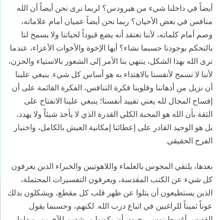
أيضاً في داخلنا شيء من هيرودس؟ لربما نرى نحن أيضاً أن الله
منافس في بعض الأحيان؟ ربما نحن أيضاً عميان أمام علاماته،
وصم أمام كلماته، لأننا نعتقد أنه يضع قيوداً لحياتنا ولا يسمح لنا
بالتحكم بوجودنا حسبما نشاء؟ أيها الإخوة والأخوات الأعزاء، عندما
نرى الله بهذا الشكل، ينتهي بنا الأمر إلى الشعور بالاستياء والحزن،
لأننا لا نسمح لأنفسنا بالاهتداء به هو أساس كل شيء. ينبغي علينا
أن نزيل من أذهاننا وقلوبنا فكرة التنافس، الفكرة القائمة على أن
إفساح المجال لله يعني تقييد أنفسنا؛ ينبغي علينا الانفتاح على
الثقة بأن الله هو المحبة الكلي القدرة الذي لا يأخذ شيئاً ولا يهدد،
بل هو الوحيد القادر على إعطائنا إمكانية العيش بالكامل، واختبار
الفرح الحقيقي.
بعدها، يلتقي المجوس بالعلماء واللاهوتيين والخبراء الذين يعرفون
كل شيء عن الكتب المقدسة، ويعرفون التفسيرات المحتملة،
الذين يستطيعون أن يتلوا عن ظهر قلب كل مقطع، ويشكلون بذلك
عوناً ثميناً للراغبين في اتباع درب الله. لكنهم، وحسبما يقول
القديس أغسطينوس، يحبون أن يكونوا مرشدين للآخرين، ويدلوا