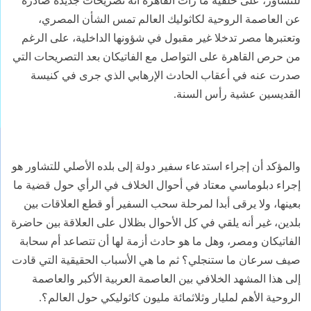
للتشاور، على خلفية ما رأت القاهرة أنه تصريحات جديدة صادرة
عن العاصمة الروحية لكاثوليك العالم تمس الشأن المصري،
وتعتبرها مصر تدخلا غير مقبول في شؤونها الداخلية، على الرغم
من حرص القاهرة على التواصل مع الفاتيكان بعد التصريحات التي
صدرت عنه في أعقاب الحادث الإرهابي الذي جرى في كنيسة
القديسين عشية رأس السنة.
والمؤكد أن إجراء استدعاء سفير دولة إلى بلده الأصلي للتشاور هو
إجراء دبلوماسي معتاد في أحوال الخلاف في الرأي حول قضية ما
بعينها، ولا يرقى أبدا لمرحلة سحب السفير أو قطع العلاقات بين
بلدين، غير أنه يلقي في كل الأحوال بظلال على العلاقة بين حاضرة
الفاتيكان ومصر، وهل ما هو حادث أزمة لها أن تتصاعد أم سحابة
صيف سرعان ما ستنجلي؟ ثم ما هي الأسباب الحقيقية التي قادت
إلى هذا المشهد الخلافي بين العاصمة العربية الأكبر والعاصمة
الروحية الأهم لمليار وثلاثمائة مليون كاثوليكي حول العالم؟.