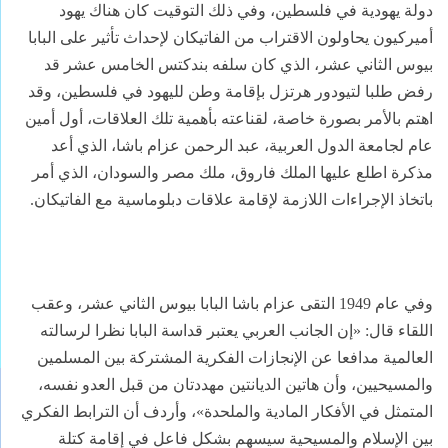
دولة يهودية في فلسطين، وفي ذلك التوقيت كان هناك يهود
أميركيون يحاولون الاقتراب من الفاتيكان لإحداث تأثير على البابا
بيوس الثاني عشر، الذي كان سلفه بندكتس الخامس عشر قد
رفض طلبا لتيودور هرتزل بإقامة وطن لليهود في فلسطين، وقد
اهتم بالأمر بصورة خاصة، لقناعته بأهمية تلك العلاقات، أول أمين
عام لجامعة الدول العربية، عبد الرحمن عزام باشا، الذي أعد
مذكرة اطلع عليها الملك فاروق، ملك مصر والسودان، الذي أمر
باتخاذ الإجراءات اللازمة لإقامة علاقات دبلوماسية مع الفاتيكان.
وفي عام 1949 التقى عزام باشا البابا بيوس الثاني عشر، وعقب
اللقاء قال: «إن الجانب العربي يعتبر قداسة البابا نظرا لرسالته
العالمية مدافعا عن الإنجازات الفكرية المشتركة بين المسلمين
والمسيحيين، وأن هاتين الديانتين مهددتان من قبل العدو نفسه،
المتمثل في الأفكار المادية والملحدة»، وأردف أن الترابط الفكري
بين الإسلام والمسيحية سيسهم بشكل فاعل في إقامة كتلة