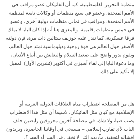
منظمة التحرير الفلسطينية، كما أن الفاتيكان عضو مراقب في
الأمم المتحدة، وعضو في سبع منظمات أو وكالات تابعة لمنظمة
الأمم المتحدة، ومراقب في ثماني منظمات دولية أخرى، وعضو
في خمس منظمات إقليمية، والمغزى هنا أنه إذا كان البابا لا يملك
فرقا عسكرية، كما تندر عليه جوزيف ستالين ذات مرة، فإن دولته
الأصغر حول العالم هي قوة روحية ودبلوماسية تمتد حول العالم،
وتقوم بدور واضح على صعيد السلام والتعايش بين أتباع الأديان،
وما دعوة البابا إلى لقاء أسيزي في أكتوبر (تشرين الأول) المقبل
إلا تأكيد على ذلك.
هل من المصلحة اضطراب مياه العلاقات الدولية العربية أو
الإسلامية مع كيان مثل الفاتيكان، لاسيما أن مثل هذا الاضطراب
يصب صبا، ولا شك، في مصلحة آخرين معروفين رابضين خلف
الباب لأي تقارب إسلامي – مسيحي في أوقاتنا الحاضرة، ويريدون
إفشاله لتحقيق مآربهم التي لا تخفى في السر أو الجهر؟.