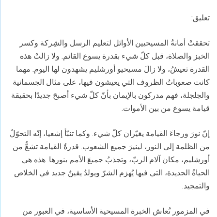
تعليق:
تحققتْ أمانةُ المسيحيين الأوائل لتعليم الرسل والشِركة وكسر
الخبز والصلاة، قبل كلّ شيء بقدرة يسوع القائم. ولا زالتْ هذه
القدرة تعيشُ، ولا زالَ مسيحيو أورشليم يشهدون لها اليوم. مهما
كانت صعوباتُ الظروف التي يعيشون فيها، على مثال الجسمانية
والجلجلة، فهم مدركون بالإيمان بأنّ كلّ شيء أصبحَ جديدًا بحقيقة
قيامة يسوع من بين الأموات.
إنّ نورَ ورجاءَ القيامة يغيّران كلّ شيء. وكما تنبّأ إشعيا، إنّه التحوّلُ
من الظلمة إلى النور، لينيرَ جميع الشعوب. قدرةُ القيامة تشعُّ من
أورشليم، مكان آلام الربّ، وتجذبُ جميعَ الأمم بنورها. هذه هي
الحياةُ الجديدة، التي فيها يُهزم الشرّ ويولدُ يقينٌ جديد في الخلاص
والتمجيد.
في المزمور تُعاش الخبرة المسيحية الأساسية، في العبور من