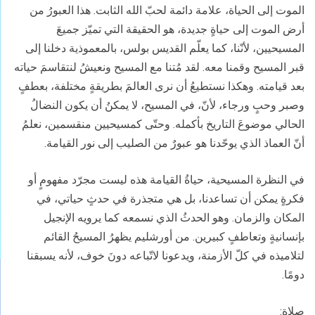
الموت إلى الحياة، علامة دائمة لحبّ الله الثابت. هذا العبورُ من
أرض الموت إلى حياةٍ جديدة، هو الحقيقة التي تميّز جميعَ
المسيحيين، لأنّنا، كما يعلّم القديس بولس، بالمعموذية دخلنا إلى
قبر المسيح وقمنا معه. لقد مُتنا مع المسيح ونعيشُ لنتقاسمَ حياته
بعد قيامته. وهكذا نستطيعُ أن نرى العالمَ بطريقةٍ مختلفة، بعطفٍ
وصبر وحبٍ ورجاء، لأنّ، في المسيح، لا يمكنُ أن يكون النضالُ
الحالي موضوعَ التاريخ بأكمله. وحتّى كمسيحيين منقسمين، نعلمُ
أنّ العماذ الذي يوحّدنا هو عبورٌ من الصليب إلى نور القيامة.
في النظرة المسيحية، حياةُ القيامة هذه ليست مجرّد مفهومٍ أو
فكرةٍ يمكن أن تساعدنا، بل هي متجذرة في حدثٍ حياتي، في
المكان والزمان. وهو الحدثُ الذي نسمعه كما يرويه الإنجيل
بإنسانيةٍ وتعاطفٍ كبيرين. من أورشليم يظهرُ المسيحُ القائم
لتلاميذه في كلّ الأزمنة، ويدعونا لاتّباعه دونَ خوف، لأنه يسبقنا
دومًا.
صلاة: