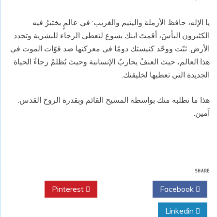
يا الإله، حافظ الأرملة واليتيم والغريب: في عالمٍ يختبرُ فيه
الكثيرون اليأسَ، أقمتَ ابنك يسوع لتعطي الرجاء للبشرية وتجدد
الأرض. ثبّت ووحّد كنيستك دومًا في معركتها ضد قوّات الموت في
هذا العالم، حيث العنفُ يحاربُ الإنسانية وحيث يُظلمُ رجاءُ الحياة
الجديدة التي تعطيها لخليقتك.
هذا ما نطلبه منك بواسطة المسيح القائم وبقدرة الروح القدس.
آمين.
SHARE
Pinterest
Twitter
Facebook
Linkedin