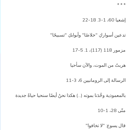
* * *
إشعيا 60، 1-3. 18-22
تدعين أسواركِ "خلاصًا" وأبوابكِ "تسبيحًا"
مزمور 118 (117)، 1. 5-17
هربتُ من الموت، والآن سأحيا
الرسالة إلى الرومانيين 6، 3-11
بالمعموذية وحَّدَنا بموته (…) هكذا نحنُ أيضًا سنحيا حياةً جديدة
متّى 28، 1-10
قال يسوع: "لا تخافوا"