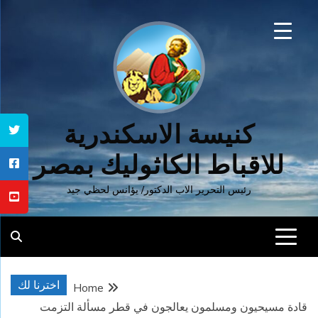
Ski
t
conten
كنيسة الاسكندرية
للاقباط الكاثوليك بمصر
رئيس التحرير الاب الدكتور/ يؤانس لحظي جيد
اخترنا لك
Home
قادة مسيحيون ومسلمون يعالجون في قطر مسألة التزمت