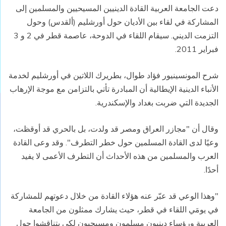
دعت الجامعة العربية القادة الدينيين المسيحيين والمسلمين إلى
المشاركة في لقاء بين الأديان حول أورشليم (ألقدس) وحول
التزمت الديني. سيقام اللقاء في الدوحة، عاصمة قطر في 2 و 3
فبراير 2011.
شرح المونسينيور فؤاد طوال، بطريرك اللاتين في أورشليم لخدمة
الأنباء الدينية الإيطالية أن المبادرة تأتي بالتزامن مع موجة الإرهاب
الجديدة التي ضربت بغداد والإسكندرية.
وقال أن "مجازر العراق ومصر قد ولدت، بل بالحري قد أوقظت،
وعيًا لدى القادة المسلمين حول خطر التطرف". وقد وعى القادة
العرب والمسلمين من هذه الأحداث أن التطرف الأعمى لا يفيد
أحدًا.
"وهذا الوعي قد عبّر عنه هؤلاء القادة من خلال دعوتهم للمشاركة
في يومَي اللقاء في قطر، حيث يشارك ممثلون من الجامعة
العربية ورؤساء دينيون مسلمون ومسيحيون لكي يتناقشوا حول