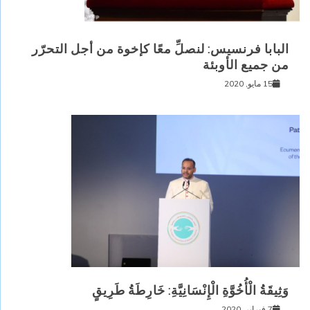
البابا فرنسيس: لنصلِّ معًا كإخوة من أجل التحرّر
من جميع الأوبئة
15 مايو, 2020
وَثِيقَةُ الْأُخُوَّةِ الْإِنْسَانِيَّةِ: خَارِطَةُ طَرِيقٍ
7 فبراير, 2020