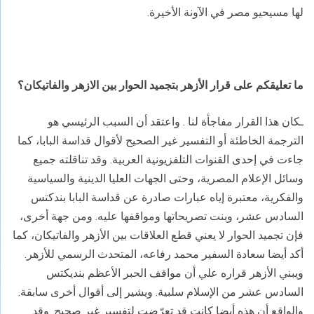
لها مسيحيو مصر في الآونة الأخيرة.
ما تعليقكم على قرار الأزهر بتجميد الحوار بين الازهر والفاتيكان؟
ـكان هذا القرار مفاجأة لنا . واعتقد أن السبب الرئيسي هو
الترجمة الخاطئة أو التفسير غير الصحيح لأقوال قداسة البابا، كما
جاءت في إحدى القنوات التلفزيونية العربية. وقد تناقلته جميع
وسائل الإعلام المصرية، وحتى الجهات العليا الدينية والسياسية
والفكرية، معتبرة إياه عبارات صادرة عن قداسة البابا بندكتس
السادس عشر، وبنت تصريحاتها ومواقفها عليه. ومن جهة أخرى،
فإن تجميد الحوار لا يعني قطع العلاقات بين الأزهر
والفاتيكان، كما
أكد أيضا سعادة السفير محمد رفاعه، المتحدث الرسمي للأزهر.
ويبني الأزهر قراره علي أن مواقف الحبر الأعظم بنديكتس
السادس عشر من الإسلام سلبية. ويشير إلى أقوال أخرى سابقة.
والواقع أن هذه أيضا كانت قد تعرّضت لتفسير غير صحيح. وقد