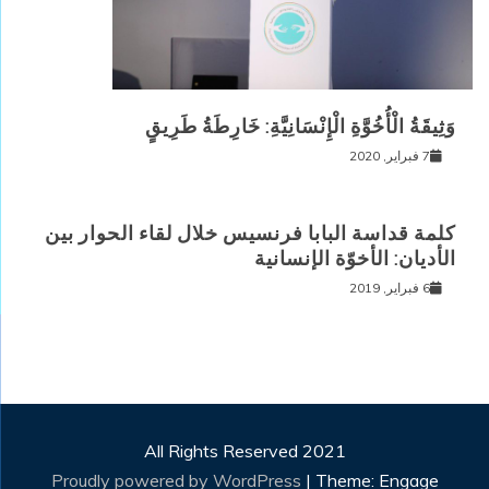
وَثِيقَةُ الْأُخُوَّةِ الْإِنْسَانِيَّةِ: خَارِطَةُ طَرِيقٍ
7 فبراير, 2020
كلمة قداسة البابا فرنسيس خلال لقاء الحوار بين
الأديان: الأخوّة الإنسانية
6 فبراير, 2019
All Rights Reserved 2021
Proudly powered by WordPress
|
Theme: Engage