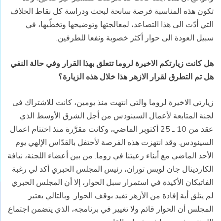
تكون هذه المناسبة فرصة سانحة لبحث ودراسة كل نقاط الخلاف
التي أدّت الى هذا التصاعد، لمعالجتها وتوضيحها وتخطّيها، في
سبيل العودة الى حوار أكثر خصوبة ونفعا للطرفين.
هل كانت زيارتكم الاخيرة لروما تتعلق بهذا القرار وفي حالة النفي
هل تم التطرق لقرار الازهر هذا خلال هذه الزيارة؟
زيارتي الاخيرة لروما والتي انتهت منذ يومين، كانت للاشتراك فى
لجنة المتابعة لأعمال السينودس من أجل الشرق الأوسط الذي
عقد من 10 ـ 25 أكتوبر الماضي، وكانت مقرَّرة منذ اختتام اعمال
السينودس. وقد انتهزت هذه الفرصة لأحتفل بالقدّاس الإلهي يوم
الأحد الماضي مع أبناء رعيتنا في روما. من بين أعضاء اللجنة، نيافة
الكاردينال جان لويس توران، رئيس المجلس الحبري أكد لي رغبة
الفاتيكان الأكيدة في استمرار سبل الحوار، إلا أن المجلس الحبري
لم يتلق أية إفادة من الأزهر تفيد بوقف الحوار. وبالتالي يعتبر
المجلس أن الحوار قائم ولا تغيير في برنامجه، الذي يتضمن اجتماع