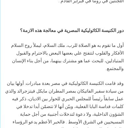
اللجنتين في روما في فبراير القادم .
دور الكنيسة الكاثوليكية المصرية في معالجة هذه الازمة؟
أول ما نقوم به هو الصلاة للرب، ملك السلام، ليملأ روح السلام
الأفكار والقلوب لتتفتح علي بعضها البعض بالاحترام والقبول
المتبادلين، للبحث عما هو مشترك بينهما، من أجل بناء الإنسان
والمجتمع.
وقد قامت الكنيسة الكاثوليكية في مصر بعدة مبادرات. أولها بيان
من سيادة سفير الفاتيكان بمصر المطران مايكل فيتزجرالد والذي
عمل سابقاً رئيساً للمجلس الحبري للحوار بين الاديان، ذكر فيه
كلمات قداسة البابا الفعلية، وبيّن أنها لا تتضمّن أبدا تدخلا في
الشؤون الداخلية، ولا دعوة لتدخلات أجنبية من أجل حماية
المسيحيين في الشرق الأوسط . فالحبر الأعظم يدعو الرؤساء