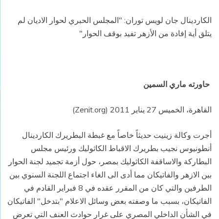
الكاردينال جان لويس توران: "المجلس الحبري لحوار الاديان لم
يتلق أية إفادة من الأزهر تفيد بوقف الحوار"
حاورته ماري السمين
القاهرة، الخميس 27 يناير 2011 (
Zenit.org
)
أجرت وكالة زينيت حديثاً خاصاً مع غبطة البطريرك الكاردينال
أنطونيوس نجيب بطريرك الاقباط الكاثوليك ورئيس مجلس
البطاركة والاساقفة الكاثوليك بمصر، حول أزمة تجميد لجنة الحوار
بين الازهر والفاتيكان مما أدى الى الغاء اجتماع اللجنة السنوي بين
الطرفين والتي كان من المقرر عقده في 8 فبراير القادم في
الفاتيكان، بسبب ما وصفته بعض وسائل الاعلام "بتدخل" الفاتيكان
في الشأن الداخلي المصري على غرار حوادث العنف التي تعرض