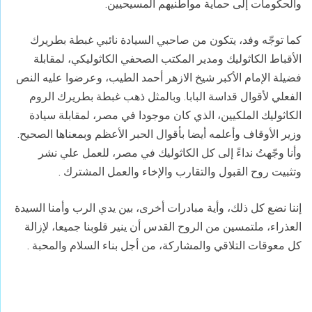
والحكومات إلى حماية مواطنيهم المسيحيين.
كما توجّه وفد، يتكون من صاحبي السيادة نائبي غبطة بطريرك
الأقباط الكاثوليك ومدير المكتب الصحفي الكاثوليكي، لمقابلة
فضيلة الإمام الأكبر شيخ الازهر أحمد الطيب، وعرضوا عليه النص
الفعلي لأقوال قداسة البابا. وبالمثل ذهب غبطة بطريرك الروم
الكاثوليك الملكيين، الذي كان موجودا في مصر، لمقابلة سيادة
وزير الأوقاف وأعلمه أيضا بأقوال الحبر الأعظم وبمعناها الصحيح.
وأنا وجّهتُ نداءً إلى كل الكاثوليك في مصر، للعمل علي نشر
وتثبيت روح القبول والتقارب والإخاء والعمل المشترك .
إننا نضع كل ذلك، وأية مبادرات أخرى، بين يدي الرب وأمنا السيدة
العذراء، ملتمسين من الروح القدس أن ينير قلوبنا جميعا، لإزالة
كل معوقات التلاقي والمشاركة، من أجل بناء السلام والمحبة .