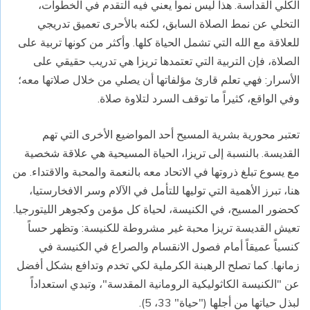
الكلي القداسة. هذا ليس نمواً يعني فيه التقدم في الخطوات،
التخلي عن نمط الصلاة السابق، لكنه بالأحرى تعميق تدريجي
للعلاقة مع الله التي تشمل الحياة كلها. وأكثر من كونها تربية على
الصلاة، فإن التربية التي تعتمدها تريزا هي تدريب حقيقي على
الأسرار: فهي تعلم قارئ مؤلفاتها أن يصلي من خلال صلاتها معه؛
وفي الواقع، كثيراً ما توقف السرد لتلاوة صلاة.
تعتبر محورية بشرية المسيح أحد المواضيع الأخرى التي تهم
القديسة. بالنسبة إلى تريزا، الحياة المسيحية هي علاقة شخصية
مع يسوع تبلغ ذروتها في الاتحاد معه بالنعمة والمحبة والاقتداء. من
هنا، تبرز الأهمية التي توليها للتأمل في الآلام وسر الافخارستيا،
كحضور المسيح، في الكنيسة، لحياة كل مؤمن وكجوهر الليتورجيا.
تعيش القديسة تريزا محبة غير مشروطة للكنيسة: وتظهر حساً
كنسياً عميقاً أمام فصول الانقسام والصراع في الكنيسة في
زمانها. كما تصلح الرهبنة الكرملية لكي تخدم وتدافع بشكل أفضل
عن "الكنيسة الكاثوليكية الرومانية المقدسة"، وتبدي استعداداً
لبذل حياتها من أجلها ("حياة" 33، 5).