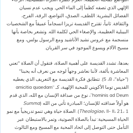
الإلهي الذي تصفه كظمأ إلى الماء الحي. ويجب عدم نسيان
الفضائل البشرية: اللطف، الصدق، التواضع، الرقة، الفرح،
والثقافة. ثانياً، تقترح القديسة تريزا انسجاماً عميقاً مع الشخصيات
البيبلية العظيمة، والإصغاء الحي لكلمة الله. وتشعر بخاصة بأنها
منسجمة مع عروس نشيد الأناشيد ومع الرسول بولس، ومع
مسيح الآلام ويسوع الموجود في سر القربان.
بعدها، تشدد القديسة على أهمية الصلاة، فتقول أن الصلاة "تعني
المعاشرة بألفة، لأننا نعاشر وجهاً لوجه من نعرف أنه يحبنا"
("حياة"، 8، 5). تتطابق فكرة القديسة مع التعريف الذي يعطيه
القديس توما الأكويني للمحبة الإلهية، كـ “amicitia quaedam
hominis ad Deum”، نوع من صداقة الإنسان مع الله، الذي قدم
هو أولاً صداقته للإنسان؛ المبادرة تأتي من الله (
Summa
Theologiae
، II- II، 21، 1). الصلاة حياة وهي تنمو تدريجياً مع نمو
الحياة المسيحية: تبدأ بالصلاة الصوتية، وتمر بالاستبطان عبر
التأمل حتى التوصل إلى اتحاد المحبة مع المسيح ومع الثالوث