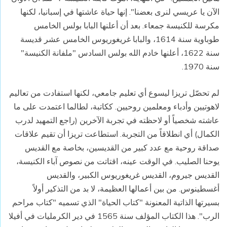
الآن يا عريسي لنرى بعضنا". إنها حياة عاشتها في إسبانيا، لكنها
مكرسة للكنيسة جمعاء. بعد أن أعلنها البابا بولس الخامس
طوباوية سنة 1614، والبابا غريغوريوس الخامس عشر قديسة
سنة 1622، أعلنها خادم الله بولس السادس "ملفانة الكنيسة"
سنة 1970.
لم تحصّل تريزا ليسوع أي تعليم جامعي، لكنها استفادت من تعاليم
لاهوتيين وأدباء ومعلمين روحيين. ككاتبة، لطالما اعتمدت على ما
عاشته شخصياً أو لاحظته في تجربة الآخرين (راجع التمهيد لدرب
الكمال) أي انطلاقاً من التجربة. استطاعت تريزا أن تقيم علاقات
صداقة روحية مع عدد كبير من القديسين، بخاصة مع القديس
يوحنا الصليب. في الوقت عينه، اقتاتت من نصوص آباء الكنيسة،
القديس جيروم، القديس غريغوريوس الكبير، والقديس
أغسطينوس. من بين أعمالها العظيمة، لا بد من التذكير أولاً
بسيرتها الذاتية المعنونة "كتاب الحياة" الذي تسميه "كتاب مراحم
الرب". هذا الكتاب المؤلف سنة 1565 في دير الكرمليات في أفيلا