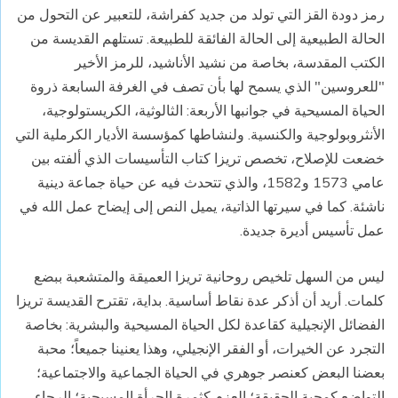
رمز دودة القز التي تولد من جديد كفراشة، للتعبير عن التحول من
الحالة الطبيعية إلى الحالة الفائقة للطبيعة. تستلهم القديسة من
الكتب المقدسة، بخاصة من نشيد الأناشيد، للرمز الأخير
"للعروسين" الذي يسمح لها بأن تصف في الغرفة السابعة ذروة
الحياة المسيحية في جوانبها الأربعة: الثالوثية، الكريستولوجية،
الأنثروبولوجية والكنسية. ولنشاطها كمؤسسة الأديار الكرملية التي
خضعت للإصلاح، تخصص تريزا كتاب التأسيسات الذي ألفته بين
عامي 1573 و1582، والذي تتحدث فيه عن حياة جماعة دينية
ناشئة. كما في سيرتها الذاتية، يميل النص إلى إيضاح عمل الله في
عمل تأسيس أديرة جديدة.
ليس من السهل تلخيص روحانية تريزا العميقة والمتشعبة ببضع
كلمات. أريد أن أذكر عدة نقاط أساسية. بداية، تقترح القديسة تريزا
الفضائل الإنجيلية كقاعدة لكل الحياة المسيحية والبشرية: بخاصة
التجرد عن الخيرات، أو الفقر الإنجيلي، وهذا يعنينا جميعاً؛ محبة
بعضنا البعض كعنصر جوهري في الحياة الجماعية والاجتماعية؛
التواضع كمحبة الحقيقة؛ العزم كثمرة الجرأة المسيحية؛ الرجاء