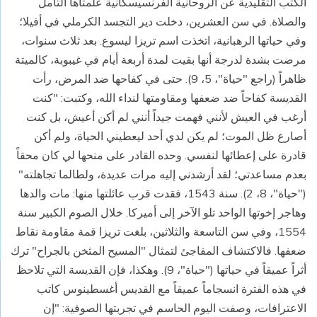
الكتب التقليدية عن الروحانية الفرنسيسكانية علمتاها التأمل
والصلاة. في سن العشرين، دخلت دير التجسد الكرملي في أفيلا؛
وفي حياتها الرهبانية، اتخذت اسم تريزا ليسوع. بعد ثلاث سنوات،
مرضت بشدة لدرجة أنها بقيت لمدة أربعة أيام في غيبوبة، كالميتة
ظاهراً (راجع "حياة"، 5، 9). حتى في كفاحها ضد المرض، رأت
القديسة كفاحاً ضد ضعفها ومقاومتها لنداء الله، وكتبت: "كنت
أرغب في العيش لأنني فهمت جيداً أنني لم أكن أعيش، بل كنت
أصارع ظل الموت؛ لم يكن لدي أحد ليعطيني الحياة، ولم أكن
قادرة على إعطائها لنفسي. وحده القادر على منحها لي كان محقاً
بعدم مساعدتي؛ لقد أرشدني إليه مرات عديدة، ولطالما تجاهلته"
("حياة"، 8، 2). سنة 1543، فقدت قرب عائلتها منها: مات والدها
وهاجر إخوتها الواحد تلو الآخر إلى أميركا. خلال الصوم الكبير سنة
1554، وفي سن التاسعة والثلاثين، بلغت تريزا قمة مقاومة نقاط
ضعفها. فالاكتشاف المفاجئ لتمثال "المسيح المثخن بالجراح" ترك
أثراً عميقاً في حياتها ("حياة"، 9). وهكذا، فإن القديسة التي تلاحظ
في هذه الفترة انسجاماً عميقاً مع القديس أغسطينوس كاتب
الاعترافات، وصفت اليوم الحاسم في تجربتها الصوفية: "إن