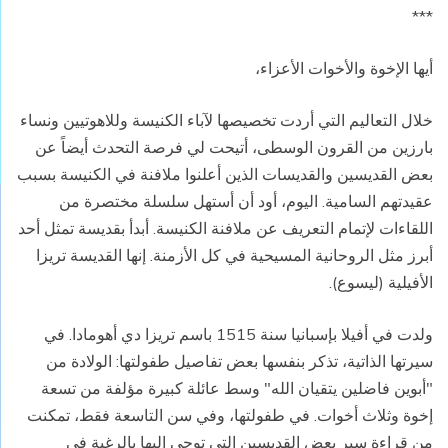
***
أيها الإخوة والأخوات الأعزاء،
خلال التعاليم التي أردت تخصيصها لآباء الكنيسة وللاهوتيين ونساء
بارزين من القرون الوسطى، أتيحت لي فرصة التحدث أيضاً عن
بعض القديسين والقديسات الذين أعلنوا ملافنة في الكنيسة بسبب
عقيدتهم السامية. اليوم، أود أن أستهل سلسلة مختصرة من
اللقاءات لإتمام التعريف عن ملافنة الكنيسة. أبدأ بقديسة تمثل أحد
أبرز مثل الروحانية المسيحية في كل الأزمنة. إنها القديسة تريزا
الأفيلية (ليسوع).
ولدت في أفيلا بإسبانيا سنة 1515 باسم تريزا دي أهومادا. في
سيرتها الذاتية، تذكر بنفسها بعض تفاصيل طفولتها: الولادة من
"أبوين فاضلين يتقيان الله" وسط عائلة كبيرة مؤلفة من تسعة
إخوة وثلاث أخوات. في طفولتها، وفي سن التاسعة فقط، تمكنت
من قراءة سير بعض القديسين التي توحي إليها بالرغبة في