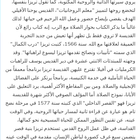
يروي سيرتها الذاتية والروحية المكتوبة، كما تقول تريزا بنفسها،
لتخضع روحها لتمييز "معلم الروحانيات"، القديس يوحنا الأفيلي.
الهدف يقضي بإيضاح حضور وعمل الله الرحيم في حياتها: لذلك
غالباً ما يذكر الكتاب بحوار الصلاة مع الرب. إنه كتاب رائع لأن
القديسة لا تروي فقط بل تظهر أنها تعيش من جديد التجربة
العميقة لعلاقتها مع الله. سنة 1566، كتبت تريزا "درب الكمال"
الذي سمته "تأنيبات ونصائح تقدمها تريزا ليسوع لراهباتها". وقد
وجهته للمبتدئات الاثنتي عشرة في دير القديس يوسف للراهبات
الكرمليات في أفيلا. تقترح عليهن القديسة تريزا برنامجاً معمقاً من
الحياة التأملية في خدمة الكنيسة، برنامجاً يرتكز على الفضائل
الإنجيلية والصلاة. ومن بين المقاطع الأكثر أهمية، يرد التعليق على
الأبانا، نموذج الصلاة. أما المؤلف الصوفي الأكثر شهرة للقديسة
تريزا فهو "القصر الداخلي" الذي كتبته سنة 1577 في مرحلة نضج
تام. هو عبارة عن قراءة ثانية لمسار حياتها الروحية، وفي الوقت
عينه، عن تقنين التطور الممكن للحياة المسيحية نحو كمالها،
القداسة، في ظل عمل الروح القدس. تستخدم تريزا بنية قصر
يتضمن سبع غرف كصورة لباطن الإنسان، مقدمة في الوقت عينه