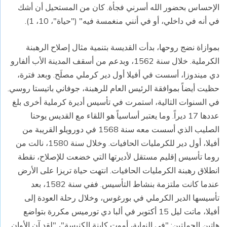
الإحساس بحضور الله أسرني فجأة. كان من المستحيل أن أشك
في أنه في داخلي، أو في أنني منغمسة فيه" ("حياة"، 10، 1).
بموازاة نضج روحها، بدأت القديسة بتنمية مثال إصلاح الرهبنة
الكرملية. خلال سنة 1562، وبدعم من أسقف المدينة الأب ألفارو
دي ميندوزا، أسست في أفيلا أول دير كرملي مصلَح. وبعد فترة،
حظيت أيضاً بموافقة الرئيس العام للرهبنة، جوفاني باتيستا روسي.
في السنوات التالية، استمرت في تأسيس أديرة كرملية أخرى بلغ
عددها 17 ديراً. وما يعتبر أساسياً هو اللقاء مع القديس يوحنا
الصليب الذي أسست معه سنة 1568 في دورويلو القريبة من
أفيلا، أول دير للكرمليات الحافيات. وخلال سنة 1580، نالت من
روما تأسيس إقليم مستقل لأديرتها التي خضعت للإصلاح، نقطة
انطلاق رهبنة الكرمليات الحافيات. انتهت حياة تريزا على الأرض
عندما كانت ملتزمة بنشاط التأسيس. ففي سنة 1582، بعد
تأسيسها الدير الكرملي في بورغوس، وخلال رحلة العودة إلى
أفيلا، ماتت ليل 15 أكتوبر في ألبا دي تورميس مكررة بتواضع
هاتين الجملتين: "في النهاية، أموت كابنة الكنيسة"، "لقد آن الأوان