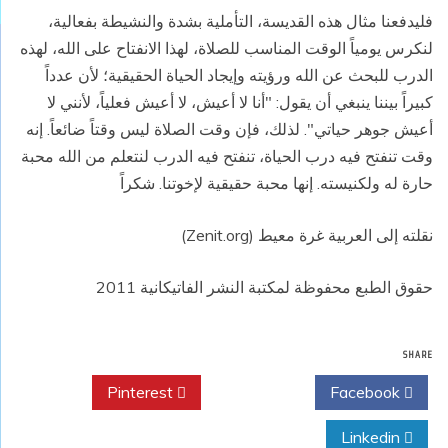
فليدفعنا مثال هذه القديسة، التأملية بشدة والنشيطة بفعالية،
لنكرس يومياً الوقت المناسب للصلاة، لهذا الانفتاح على الله، لهذه
الدرب للبحث عن الله ورؤيته وإيجاد الحياة الحقيقية؛ لأن عدداً
كبيراً بيننا ينبغي أن يقول: "أنا لا أعيش، لا أعيش فعلياً، لأنني لا
أعيش جوهر حياتي". لذلك، فإن وقت الصلاة ليس وقتاً ضائعاً. إنه
وقت تنفتح فيه درب الحياة، تنفتح فيه الدرب لنتعلم من الله محبة
حارة له ولكنيسته. إنها محبة حقيقية لإخوتنا. شكراً
نقلته إلى العربية غرة معيط (Zenit.org)
حقوق الطبع محفوظة لمكتبة النشر الفاتيكانية 2011
SHARE
Pinterest
Twitter
Facebook
Linkedin