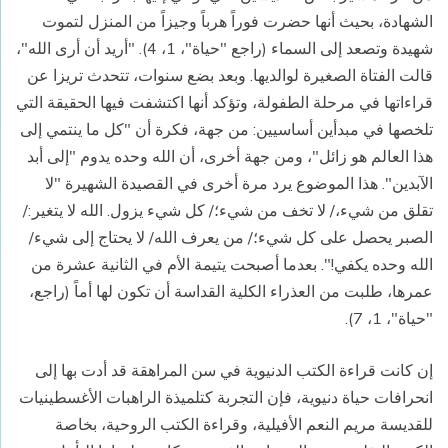
الشهادة، بحيث أنها حضرت فوراً هرباً وجيزاً من المنزل لتموت
شهيدة وتصعد إلى السماء (راجع "حياة"، 1، 4). "أريد أن أرى الله"،
قالت الفتاة الصغيرة لوالديها. وبعد بضع سنوات، تتحدث تريزا عن
قراءاتها في مرحلة الطفولة، وتؤكد أنها اكتشفت فيها الحقيقة التي
تلخصها في مبدأين أساسيين: من جهة، فكرة أن "كل ما ينتمي إلى
هذا العالم هو زائل"، ومن جهة أخرى، أن الله وحده يدوم "إلى أبد
الآبدين". هذا الموضوع يرد مرة أخرى في القصيدة الشهيرة "لا
تقلق من شيء،/ لا تخف من شيء؛/ كل شيء يزول. الله لا يتغير:/
الصبر يحصل على كل شيء؛/ من يعرف الله/ لا يحتاج إلى شيء/
الله وحده يكفي!". بعدما أصبحت يتيمة الأم في الثانية عشرة من
عمرها، طلبت من العذراء الكلية القداسة أن تكون لها أماً (راجع،
"حياة"، 1، 7).
إن كانت قراءة الكتب الدنيوية في سن المراهقة قد أدت بها إلى
انحرافات حياة دنيوية، فإن التجربة كتلميذة الراهبات الأغسطينيات
للقديسة مريم النعم الأفيلية، وقراءة الكتب الروحية، بخاصة