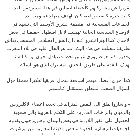
تقريرا عن مشاركتهم كأعضاء اصيلين في هذا السينودس. لقد
كانت خبرة كنسية رائعة، كان الهدف منها دعم ومساندة
الجماعات المسيحية في منطقة الشرق الأوسط التي تشهد في
الأوضاع السياسية الحالية تهميشا لا بل اططهادا حقيقيا في بعض
الأحيان. كما انهم اختبروا كيف ان الحوار الاسلامي المسيحي يعاش
بطريقة مختلفة في هذه البلاد عما هو الحال عليه في بلاد المغرب
وقدروا كما هو ضروري عيش لحظات تبادل أخري بين كنائسنا
بهدف التقدم على طريق التحدي المشترك الذي هو السلام.
كما أجرى أعضاء مؤتمر أساقفة شمال افريقيا تفكيرا معمقا حول
السؤال الصعب المتعلق بمستقبل كنائسهم:
– وأشاروا بقلق الى النقص المتزايد في تجديد أعضاء الاكليروس
والرهبان والراهبات القادرين على التكلم بالعربية والى صعوبة
الحصول على الفيز اللازمة في بعض البلدان. وهم يرحبون بقدوم
الجمعيات الرهبانية الجديدة وبعض الكهنة المعارين من ابرشيات