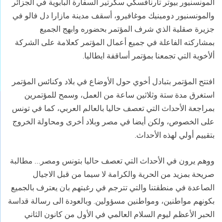
المونسنيور بيوتر تارنافسكي سكرتير السفارة البابوية في الجزائر
والمونسنيور دومينيك موغافيرو، أسقف مدينة مازارا دل فالو في
جزيرة صقلية الذي شرف المؤتمر بحضوره وابهج الجميع
بمشاركته الفاعلة في جميع أعمال المؤتمر كعلامة على الشركة
ألأخوية التي تجمعنا بمؤتمر أساقفة ايطاليا.
افتتح المؤتمر بتبادل أخوي حول الأوضاع في بلاد وكنائس المؤتمر
استغرق مدة ستة وثلاثين ساعة من العمل، وسمح للمؤتمرين
بمراجعة الأحداث التي تعصف حاليا بالعالم العربي، كما في تونس
على الخصوص، ولكن أيضا في مصر وبلاد أخرى ومحاولة الخروج
بتقييم أولي لهذه الأحداث.
ووهم يرون في الأحداث التي تعصف حاليا بتونس ومصر… مطالبة
صريحة بمزيد من الحرية والكرامة لا سيما من قبل الاجيال
الصاعدة في منطقتنا والتي تترجم في رغبتهم بان يعترف بالجميع
بكونهم مواطنين، ومواطنين مسؤولين. وبالعودة الى رسالة قداسة
الحبر الأعظم ليوم السلام العالمي في الأول من كانون الثاني