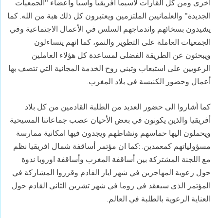
أخرى ومن كل القارات لاسيما افريقيا وأسيا وأعضاء "الجمعيات
الجديدة" والعلمانيين الملتزمين ويعتبرون كل ذلك هبة من الله. كما
يشيدون بسخائهم واندماجهم السلس في الأعمال الاجتماعية وفي
الجمعيات العاملة على التطوير والنمو، كما انهم يتساءلون
ويبحثون عن الطريقة الفضلى لمساعدة كل هؤلاء العاملين
الرعويين على استيعاب وتبني روح الخدمة المجانية التي تتصف بها
أعمال وحضور الكنيسة في بلاد المغرب.
كما أشاروا الى حضور العديد من الطلبة القادمين من كل بلاد
أفريقيا والذين يكونون في بعض الأحيان عصب جماعاتنا المسيحية
ويحملون اليها حماسهم ونشاطهم ويجدون فيها امكانية ممارسة
مسؤولياتهم كمعمدين. :كما ان مؤتمر أساقفة شمال افريقيا نظم
مع اللجنة المشتركة بين أساقفة المغرب وأساقفة اوروبا ندوة
حول رعوية المهاجرين في شهر ايار القادم وقرروا المشاركة في
المؤتمر الذي سيعقد في روما في شهر تشرين الثاني القادم حول
العناية الرعوية بالطلبة في العالم.