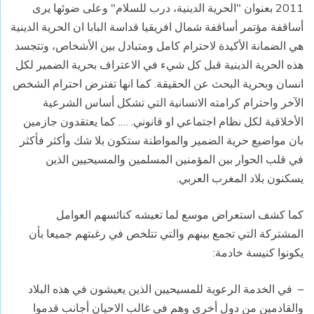
2011 بعنوان "الحرية الدينية، درب للسلام" وعلى ضوئها يرى
أساقفة مؤتمر أساقفة شمال افريقيا قداسة البابا ان الحرية الدينية
هي الضمانة الأكيدة لاحترام كامل ومتبادل بين الأشخاص، وتتجسد
هذه الحرية الدينية قبل كل شيء في الاعتراف بحرية الضمير لكل
انسان وبحرية البحث عن الحقيقة. كما انها تفترض احترام الشخص
الآخر واحترام كرامته الانسانية التي تشكل أساس الشرعية
الأخلاقية لكل نظام اجتماعي او قانوني. …. كما يعتقدون جازمين
بان مواضيع حرية الضمير والمواطنة ستكون بلا شك وأكثر فأكثر
في قلب الحوار بين المؤمنين المسلمين والمسيحيين الذين
يسكنون بلاد المغرب العربي.
كما كشف استعراض موسع لما تعيشه كنائسهم العوامل
المشتركة التي تجمع بينهم والتي تتلخص في رغبتهم جميعا بأن
يكونوا كنيسة خادمة:
– في الخدمة الرعوية للمسيحيين الذين يعيشون في هذه البلاد
والقادمين من دول أخرى وهم في غالب الاحيان أجانب قدموا