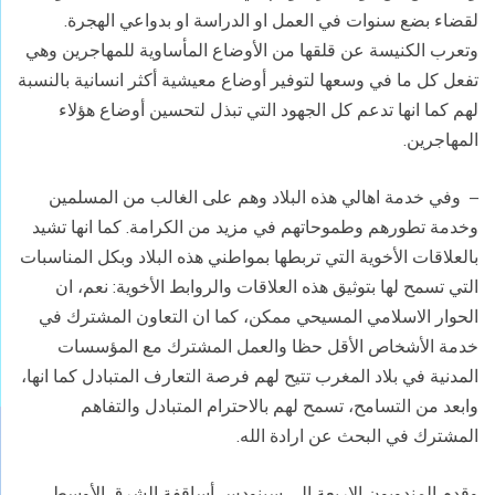
لقضاء بضع سنوات في العمل او الدراسة او بدواعي الهجرة.
وتعرب الكنيسة عن قلقها من الأوضاع المأساوية للمهاجرين وهي
تفعل كل ما في وسعها لتوفير أوضاع معيشية أكثر انسانية بالنسبة
لهم كما انها تدعم كل الجهود التي تبذل لتحسين أوضاع هؤلاء
المهاجرين.
– وفي خدمة اهالي هذه البلاد وهم على الغالب من المسلمين
وخدمة تطورهم وطموحاتهم في مزيد من الكرامة. كما انها تشيد
بالعلاقات الأخوية التي تربطها بمواطني هذه البلاد وبكل المناسبات
التي تسمح لها بتوثيق هذه العلاقات والروابط الأخوية: نعم، ان
الحوار الاسلامي المسيحي ممكن، كما ان التعاون المشترك في
خدمة الأشخاص الأقل حظا والعمل المشترك مع المؤسسات
المدنية في بلاد المغرب تتيح لهم فرصة التعارف المتبادل كما انها،
وابعد من التسامح، تسمح لهم بالاحترام المتبادل والتفاهم
المشترك في البحث عن ارادة الله.
وقدم المندوبون الاربعة الى سينودس أساقفة الشرق الأوسط