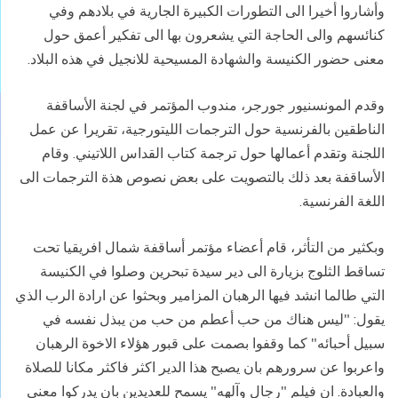
وأشاروا أخيرا الى التطورات الكبيرة الجارية في بلادهم وفي
كنائسهم والى الحاجة التي يشعرون بها الى تفكير أعمق حول
معنى حضور الكنيسة والشهادة المسيحية للانجيل في هذه البلاد.
وقدم المونسنيور جورجر، مندوب المؤتمر في لجنة الأساقفة
الناطقين بالفرنسية حول الترجمات الليتورجية، تقريرا عن عمل
اللجنة وتقدم أعمالها حول ترجمة كتاب القداس اللاتيني. وقام
الأساقفة بعد ذلك بالتصويت على بعض نصوص هذة الترجمات الى
اللغة الفرنسية.
وبكثير من التأثر، قام أعضاء مؤتمر أساقفة شمال افريقيا تحت
تساقط الثلوج بزيارة الى دير سيدة تبحرين وصلوا في الكنيسة
التي طالما انشد فيها الرهبان المزامير وبحثوا عن ارادة الرب الذي
يقول: "ليس هناك من حب أعطم من حب من يبذل نفسه في
سبيل أحبائه" كما وقفوا بصمت على قبور هؤلاء الاخوة الرهبان
واعربوا عن سرورهم بان يصبح هذا الدير اكثر فاكثر مكانا للصلاة
والعبادة. ان فيلم "رجال وآلهه" يسمح للعديدين بان يدركوا معنى