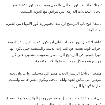
ثامنا: الغاء الدستور الحالي والعمل بموجب دستور 1923 مع
ادخال التعديلات اللازمة التي تتوافق مع الدولة المدنية.
تاسعا: فتح باب الترشيح لرئاسة الجمهورية فور الانتهاء من الفترة
الانتقالية.
عاشرا: تفعيل دور الاحزاب علي ان يكون عددها لايزيد عن اربعة
احزاب قوية بعيدة عن التيارات الدينية والمذهبية حتي يكون لها
دورا حقيقيا في الترشيح للرئاسة والتصويت الشعبي علي كل
مرشح يقدمه كل حزب اسوة بالبلاد المتقدمة .
متمنيا ان يأخذ الرئيس الجديد مصر الي مستقبل واعد وان يعيد
للوطن الي سابق العهد وايام المجد، وتكون مصر جاذبة وليست
طاردة لابنائها البررة
هل نجد منقذ للوطن ينتشل مصر من وهدة الهلاك ومتاهة الضياع…
فالغير مستطاع عند الناس مستطاع عند الله …