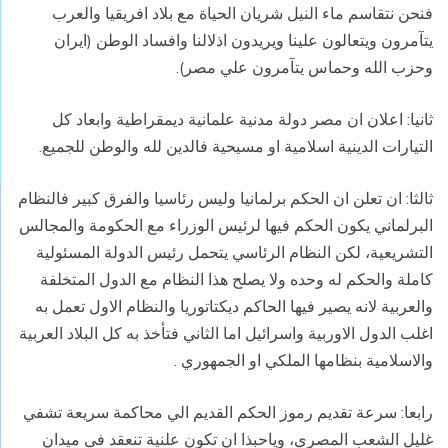
فنحن نتقاسم ماء النيل شريان الحياة مع بلاد افريقيا والعرب
يتآمرون ويتعالون علينا ويريدون اذلالنا وافساد الوطن (ايران
وحزب الله وحماس يتآمرون علي مصر).
ثانيا: اعلان ان مصر دولة مدنية علمانية ديمقراطية وابعاد كل
التيارات الدينية اسلامية او مسيحية فالدين لله والوطن للجميع.
ثالثا: ان تعلن ان الحكم برلمانيا وليس رئاسيا والفرق كبير فالنظام
البرلماني يكون الحكم فيها لرئيس الوزراء مع الحكومة والمجالس
التشريعية، لكن النظام الرئاسي يتحمل رئيس الدولة المسئولية
كاملة والحكم له وحده ولا يصلح هذا النظام مع الدول المتخلفة
والعربية لانه يصير فيها الحاكم ديكتاتوريا والنظام الاول تعمل به
اغلب الدول الاوربية واسرائيل اما الثاني فتأخذ به كل البلاد العربية
والاسلامية بنظامها الملكي او الجمهوري .
رابعا: سرعة تقديم رموز الحكم القديم الي محاكمة سريعة تشفي
غليل الشعب المصري، وياحبذا ان تكون علنية تنعقد في ميدان