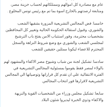
عام مع مصادرة كل اموالهم وممتلكاتهم لحساب خزينة مصر،
ومتابعة ارصدتهم بالخارج اسوة بما تم مع رئيس تونس المخلوع .
خامسا: فض المجالس التشريعية المزورة بشقيها الشعب
والشوري، وقبول استقالة الحكومة الحالية وتغيير كل المحافظين
بشخصيات محترمة، وفور استتباب الامن يفتح باب الترشيح
لمجلسي الشعب والشوري مع وضع شروط النزاهة والسجل
المحترم للاعضاء ليكونا ممثلين حقيقين للشعب
سادسا: تشكيل لجنة من شباب وشيوخ مصر الاكفاء والمشهود لهم
بالولاء لمصر فقط يقوموا بمسئولية المجالس التشريعية في
الفترة الانتقالية علي ان تقدم كل قراراتها وتوصياتها الي المجالس
التشريعية لاقرارها فور انتخاب المجالس.
سابعا: تشكيل مجلس وزراء من الشخصيات القوية والنزيهة
والاكفاء وذوي الخبرة ليديروا شئون البلاد.